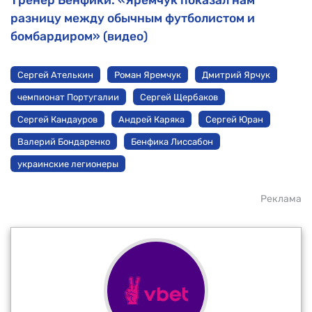
Тренер Бенфики: «Яремчук показал нам
разницу между обычным футболистом и
бомбардиром» (видео)
Сергей Ателькин
Роман Яремчук
Дмитрий Ярчук
чемпионат Португалии
Сергей Щербаков
Сергей Кандауров
Андрей Каряка
Сергей Юран
Валерий Бондаренко
Бенфика Лиссабон
украинские легионеры
Реклама