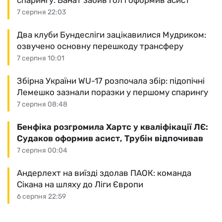
спарингу: Ванат забив гол і оформив асист
7 серпня 22:03
Два клуби Бундесліги зацікавилися Мудриком:
озвучено основну перешкоду трансферу
7 серпня 10:01
Збірна України WU-17 розпочала збір: підопічні
Лемешко зазнали поразки у першому спарингу
7 серпня 08:48
Бенфіка розгромила Хартс у кваліфікації ЛЄ:
Судаков оформив асист, Трубін відпочивав
7 серпня 00:04
Андерлехт на виїзді здолав ПАОК: команда
Сікана на шляху до Ліги Європи
6 серпня 22:59