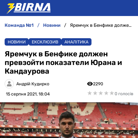
команда №1
новини
Яремчук в Бенфике должен превзойти показатели Юрана и Кандаурова
НОВИНИ
НОВИНИ
ЕКСКЛЮЗИВ
АНАЛІТИКА
АНАЛІТИКА
Яремчук в Бенфике должен
превзойти показатели Юрана и
ІНТЕРВ'Ю
Кандаурова
РІЗНЕ
Андрій Кудирко
2290
★
★
★
★
★
★
★
★
★
★
0 голосів
15 серпня 2021, 18:04
БУКМЕКЕРИ