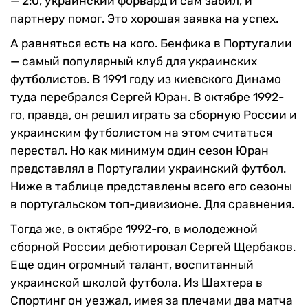
— 2:0, украинский форвард и сам забил, и
партнеру помог. Это хорошая заявка на успех.
А равняться есть на кого. Бенфика в Португалии
— самый популярный клуб для украинских
футболистов. В 1991 году из киевского Динамо
туда перебрался Сергей Юран. В октябре 1992-
го, правда, он решил играть за сборную России и
украинским футболистом на этом считаться
перестал. Но как минимум один сезон Юран
представлял в Португалии украинский футбол.
Ниже в таблице представлены всего его сезоны
в португальском топ-дивизионе. Для сравнения.
Тогда же, в октябре 1992-го, в молодежной
сборной России дебютировал Сергей Щербаков.
Еще один огромный талант, воспитанный
украинской школой футбола. Из Шахтера в
Спортинг он уезжал, имея за плечами два матча