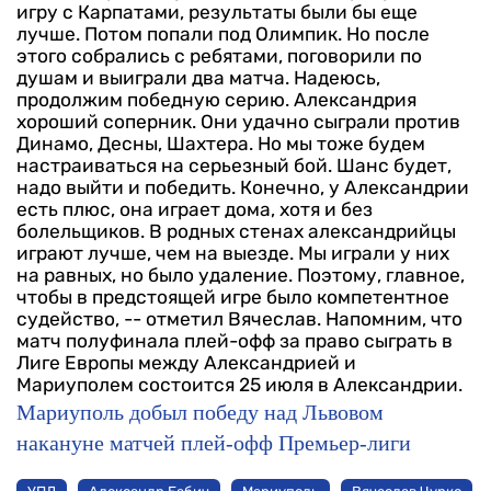
игру с Карпатами, результаты были бы еще
лучше. Потом попали под Олимпик. Но после
этого собрались с ребятами, поговорили по
душам и выиграли два матча. Надеюсь,
продолжим победную серию.
Александрия
хороший соперник. Они удачно сыграли против
Динамо, Десны, Шахтера. Но мы тоже будем
настраиваться на серьезный бой. Шанс будет,
надо выйти и победить.
Конечно, у Александрии
есть плюс, она играет дома, хотя и без
болельщиков. В родных стенах александрийцы
играют лучше, чем на выезде. Мы играли у них
на равных, но было удаление. Поэтому, главное,
чтобы в предстоящей игре было компетентное
судейство, -- отметил Вячеслав.
Напомним, что
матч полуфинала плей-офф за право сыграть в
Лиге Европы между Александрией и
Мариуполем состоится 25 июля в Александрии.
Мариуполь добыл победу над Львовом
накануне матчей плей-офф Премьер-лиги