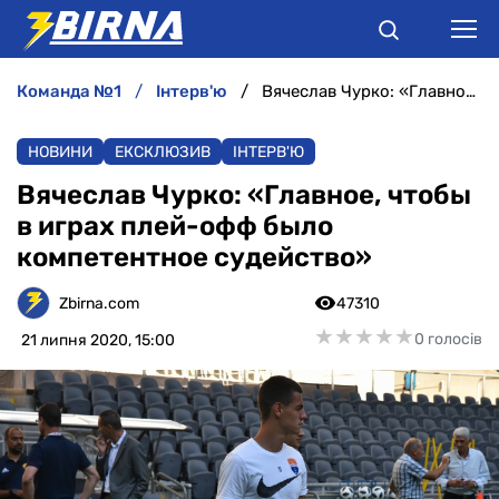
команда №1
інтерв'ю
Вячеслав Чурко: «Главное, чтобы в играх плей-офф было компетентное судейство»
НОВИНИ
НОВИНИ
ЕКСКЛЮЗИВ
ІНТЕРВ'Ю
АНАЛІТИКА
Вячеслав Чурко: «Главное, чтобы
в играх плей-офф было
ІНТЕРВ'Ю
компетентное судейство»
РІЗНЕ
Zbirna.com
47310
★
★
★
★
★
★
★
★
★
★
0 голосів
21 липня 2020, 15:00
БУКМЕКЕРИ