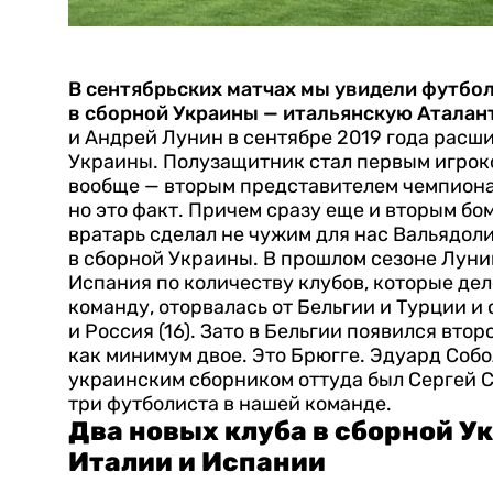
В сентябрьских матчах мы увидели футбол
в сборной Украины — итальянскую Аталан
и Андрей Лунин в сентябре 2019 года расш
Украины. Полузащитник стал первым игрок
вообще — вторым представителем чемпиона
но это факт. Причем сразу еще и вторым бо
вратарь сделал не чужим для нас Вальядол
в сборной Украины. В прошлом сезоне Луни
Испания по количеству клубов, которые де
команду, оторвалась от Бельгии и Турции и 
и Россия (16).
Зато в Бельгии появился втор
как минимум двое. Это Брюгге. Эдуард Собо
украинским сборником оттуда был Сергей С
три футболиста в нашей команде.
Два новых клуба в сборной У
Италии и Испании