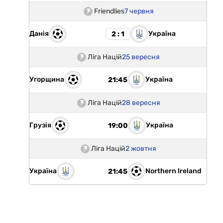
Friendlies
7 червня
Данія
Україна
2 : 1
Ліга Націй
25 вересня
Угорщина
Україна
21:45
Ліга Націй
28 вересня
Грузія
Україна
19:00
Ліга Націй
2 жовтня
Україна
Northern Ireland
21:45