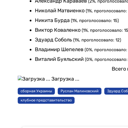
Александр Караваев
(2%, проголосовало
Николай Матвиенко
(1%, проголосовало: 
Никита Бурда
(1%, проголосовало: 15)
Виктор Коваленко
(1%, проголосовало: 15
Эдуард Соболь
(1%, проголосовало: 12)
Владимир Шепелев
(0%, проголосовало:
Виталий Буяльский
(0%, проголосовало:
Всего 
Загрузка ...
сборная Украины
Руслан Малиновский
Эдуард Со
клубное представительство