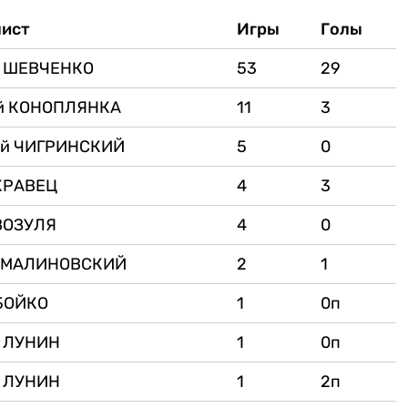
ист
Игры
Голы
й ШЕВЧЕНКО
53
29
й КОНОПЛЯНКА
11
3
ий ЧИГРИНСКИЙ
5
0
КРАВЕЦ
4
3
ЗОЗУЛЯ
4
0
н МАЛИНОВСКИЙ
2
1
БОЙКО
1
0п
 ЛУНИН
1
0п
 ЛУНИН
1
2п