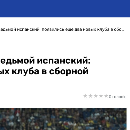
Второй итальянский и седьмой испанский: появились еще два новых клуба в сборной Украины
седьмой испанский:
ых клуба в сборной
★
★
★
★
★
★
★
★
★
★
0 голосів