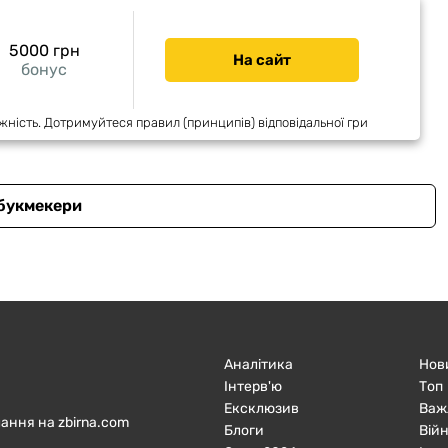
5000 грн
На сайт
бонус
жність. Дотримуйтеся правил (принципів) відповідальної гри
 букмекери
Аналітика
Нов
Інтерв'ю
Топ
Ексклюзив
Важ
ання на zbirna.com
Блоги
Війн