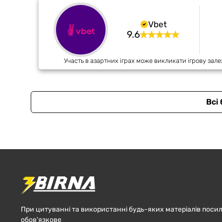
Vbet
9.6
Участь в азартних іграх може викликати ігрову зале
Всі
При цитуванні та використанні будь-яких матеріалів посил
обов'язкове