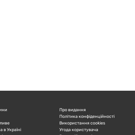
ини
Про видання
Політика конфіденційності
ливе
Використання cookies
а в Україні
Угода користувача