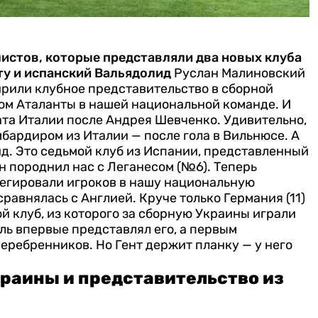
истов, которые представляли два новых клуба
ту и испанский Вальядолид
Руслан Малиновский
ирили клубное представительство в сборной
ом Аталанты в нашей национальной команде. И
та Италии после Андрея Шевченко. Удивительно,
мбардиром из Италии — после гола в Вильнюсе.
А
ид. Это седьмой клуб из Испании, представленный
н породнил нас с Леганесом (№6).
Теперь
легировали игроков в нашу национальную
сравнялась с Англией. Круче только Германия (11)
ой клуб, из которого за сборную Украины играли
ль впервые представлял его, а первым
еребренников. Но Гент держит планку — у него
краины и представительство из