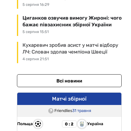
5 серпня 16:29
Циганков озвучив вимогу Жироні: чого
бажає півзахисник збірної України
5 серпня 15:51
Кухаревич зробив асист у матчі відбору
ЛЧ: Слован здолав чемпіона Швеції
4 серпня 21:51
Всі новини
Матчі збірної
Friendlies
31 травня
Польща
Україна
0 : 2