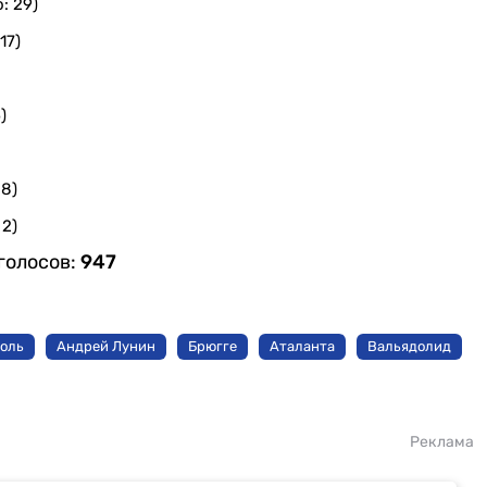
: 29)
17)
)
 8)
 2)
голосов:
947
боль
Андрей Лунин
Брюгге
Аталанта
Вальядолид
Реклама