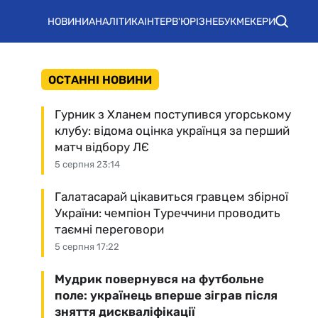
НОВИНИ
АНАЛІТИКА
ІНТЕРВ'Ю
РІЗНЕ
БУКМЕКЕРИ
ОСТАННІ НОВИНИ
Гурник з Хланем поступився угорському
клубу: відома оцінка українця за перший
матч відбору ЛЄ
5 серпня 23:14
Галатасарай цікавиться гравцем збірної
України: чемпіон Туреччини проводить
таємні переговори
5 серпня 17:22
Мудрик повернувся на футбольне
поле: українець вперше зіграв після
зняття дискваліфікації