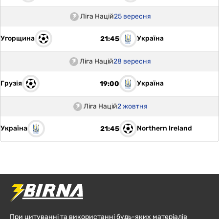
Ліга Націй
25 вересня
Угорщина
Україна
21:45
Ліга Націй
28 вересня
Грузія
Україна
19:00
Ліга Націй
2 жовтня
Україна
Northern Ireland
21:45
При цитуванні та використанні будь-яких матеріалів