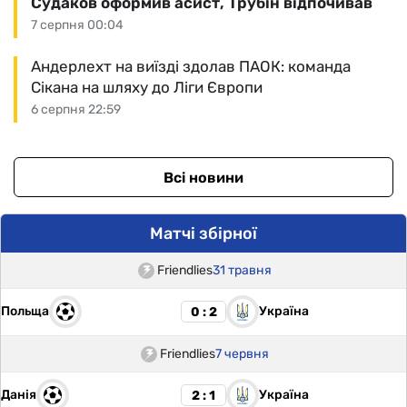
Судаков оформив асист, Трубін відпочивав
7 серпня 00:04
Андерлехт на виїзді здолав ПАОК: команда
Сікана на шляху до Ліги Європи
6 серпня 22:59
Всі новини
Матчі збірної
Friendlies
31 травня
Польща
Україна
0 : 2
Friendlies
7 червня
Данія
Україна
2 : 1