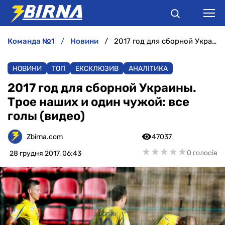
команда №1
новини
2017 год для сборной Украины. Трое наших и один чужой: все голы (видео)
НОВИНИ
НОВИНИ
ТОП
ЕКСКЛЮЗИВ
АНАЛІТИКА
АНАЛІТИКА
2017 год для сборной Украины.
Трое наших и один чужой: все
ІНТЕРВ'Ю
голы (видео)
РІЗНЕ
Zbirna.com
47037
★
★
★
★
★
★
★
★
★
★
0 голосів
28 грудня 2017, 06:43
БУКМЕКЕРИ