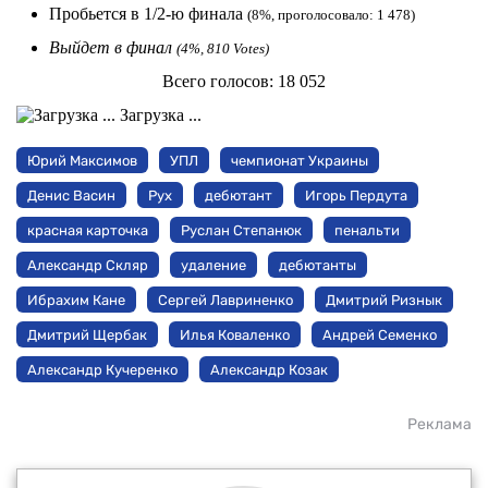
Пробьется в 1/2-ю финала
(8%, проголосовало: 1 478)
Выйдет в финал
(4%, 810 Votes)
Всего голосов:
18 052
Загрузка ...
Юрий Максимов
УПЛ
чемпионат Украины
Денис Васин
Рух
дебютант
Игорь Пердута
красная карточка
Руслан Степанюк
пенальти
Александр Скляр
удаление
дебютанты
Ибрахим Кане
Сергей Лавриненко
Дмитрий Ризнык
Дмитрий Щербак
Илья Коваленко
Андрей Семенко
Александр Кучеренко
Александр Козак
Реклама