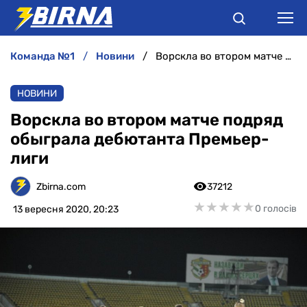
команда №1
новини
Ворскла во втором матче подряд обыграла дебютанта Премьер-лиги
НОВИНИ
НОВИНИ
АНАЛІТИКА
Ворскла во втором матче подряд
обыграла дебютанта Премьер-
ІНТЕРВ'Ю
лиги
РІЗНЕ
Zbirna.com
37212
★
★
★
★
★
★
★
★
★
★
0 голосів
13 вересня 2020, 20:23
БУКМЕКЕРИ