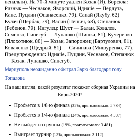
пенальти).
На 70-й минуте
удален
Козак (И).
Ворскла:
Ризнык — Чеснаков, Яворский, Ндиайе — Пердута,
Кане, Пуцлин (Опанасенко, 79), Сапай (Якубу, 62) —
Кулач (Щербак, 79), Васин (Пешич, 68), Степанюк
(Ребенок, 79).
Ингулец:
Шуст — Балан, Ковалев,
Семенко, Синегуб — Лупашко (Шишка, 81), Кучеренко
(Плохотнюк, 88) — Козак, Запорожец (Бартулович, 81),
Коваленко (Щедрый, 81) — Сичинава (Мишуренко, 77).
Предупреждения:
Ндиайе, Пуцлин, Чеснаков, Степанюк
— Козак, Лупашко, Синегуб.
Мариуполь неожиданно обыграл Зарю благодаря голу
Топалова
На ваш взгляд, какой результат покажет сборная Украины на
Евро-2020?
Пробьется в 1/8-ю финала
(32%, проголосовало: 5 784)
Пробьется в 1/4-ю финала
(24%, проголосовало: 4 387)
Не выйдет из группы
(19%, проголосовало: 3 481)
Выиграет турнир
(12%, проголосовало: 2 112)