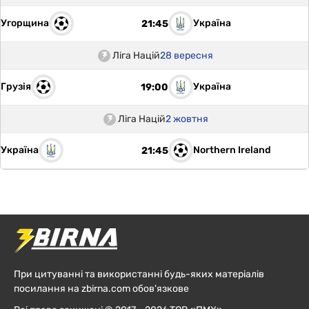
Угорщина
Україна
21:45
Ліга Націй
28 вересня
Грузія
Україна
19:00
Ліга Націй
2 жовтня
Україна
Northern Ireland
21:45
При цитуванні та використанні будь-яких матеріалів
посилання на zbirna.com обов'язкове