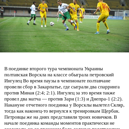
В поединке второго тура чемпионата Украины
полтавская Ворскла на классе обыграла петровский
Ингулец
Во время паузы в чемпионате полтавчане
провели сбор в Закарпатье, где сыграли два спарринга
против Миная (2:4; 2:1). Ингулец за это время также
провел два матча — против Зари (1:3) и Днепра-1 (2:2).
Накануне отчетного поединка у Ворсклы вылетел Скляр,
тогда как наконец-то вернулся к тренировкам Щербак.
Петровцы же на днях представили троих новичков.
В
начале поединка команды моментов практически не