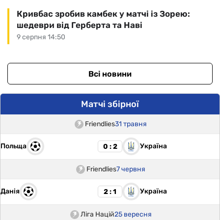
Кривбас зробив камбек у матчі із Зорею:
шедеври від Герберта та Наві
9 серпня 14:50
Всі новини
Матчі збірної
Friendlies
31 травня
Польща
Україна
0 : 2
Friendlies
7 червня
Данія
Україна
2 : 1
Ліга Націй
25 вересня