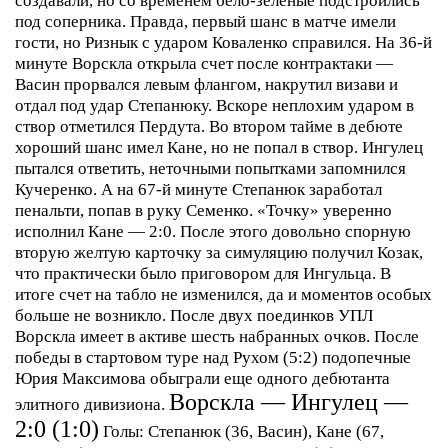
создавали, но со временем бело-зеленые подстроились
под соперника. Правда, первый шанс в матче имели
гости, но Ризнык с ударом Коваленко справился. На 36-й
минуте Ворскла открыла счет после контрактаки —
Васин прорвался левым флангом, накрутил визави и
отдал под удар Степанюку. Вскоре неплохим ударом в
створ отметился Пердута.
Во втором тайме в дебюте
хороший шанс имел Кане, но не попал в створ. Ингулец
пытался ответить, неточными попытками запомнился
Кучеренко. А на 67-й минуте Степанюк заработал
пенальти, попав в руку Семенко. «Точку» уверенно
исполнил Кане — 2:0.
После этого довольно спорную
вторую желтую карточку за симуляцию получил Козак,
что практически было приговором для Ингульца. В
итоге счет на табло не изменился, да и моментов особых
больше не возникло.
После двух поединков УПЛ
Ворскла имеет в активе шесть набранных очков. После
победы в стартовом туре над Рухом (5:2) подопечные
Юрия Максимова обыграли еще одного дебютанта
Ворскла — Ингулец —
элитного дивизиона.
2:0 (1:0)
Голы:
Степанюк (36, Васин), Кане (67,