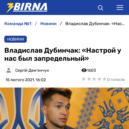
команда №1
новини
Владислав Дубинчак: «Настрой у нас был запредельный»
НОВИНИ
НОВИНИ
АНАЛІТИКА
Владислав Дубинчак: «Настрой у
нас был запредельный»
ІНТЕРВ'Ю
Сергій Дем'янчук
1603
РІЗНЕ
★
★
★
★
★
★
★
★
★
★
0 голосів
15 лютого 2021, 16:02
БУКМЕКЕРИ