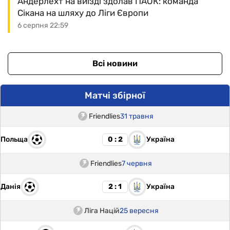
Андерлехт на виїзді здолав ПАОК: команда
Сікана на шляху до Ліги Європи
6 серпня 22:59
Всі новини
Матчі збірної
Friendlies
31 травня
Польща
Україна
0 : 2
Friendlies
7 червня
Данія
Україна
2 : 1
Ліга Націй
25 вересня