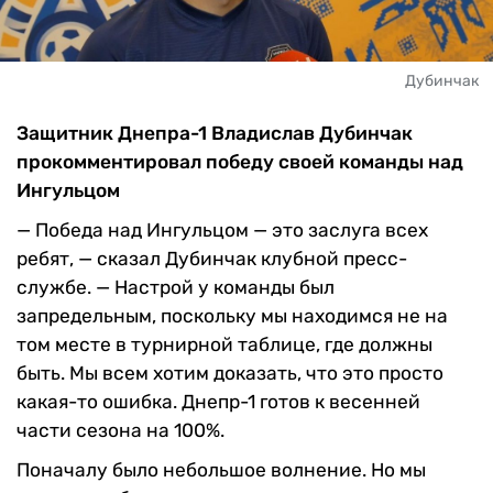
Дубинчак
Защитник Днепра-1 Владислав Дубинчак
прокомментировал победу своей команды над
Ингульцом
— Победа над Ингульцом — это заслуга всех
ребят, — сказал Дубинчак клубной пресс-
службе. — Настрой у команды был
запредельным, поскольку мы находимся не на
том месте в турнирной таблице, где должны
быть. Мы всем хотим доказать, что это просто
какая-то ошибка. Днепр-1 готов к весенней
части сезона на 100%.
Поначалу было небольшое волнение. Но мы