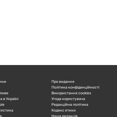
ини
Про видання
Політика конфіденційності
ливе
Використання cookies
а в Україні
Угода користувача
рія
Редакційна політика
тистика
Кодекс етики
е
Наша редакція