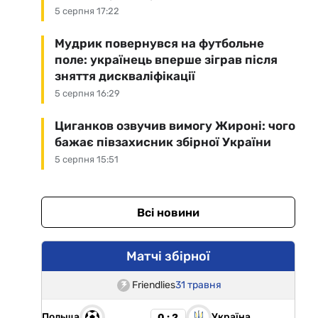
5 серпня 17:22
Мудрик повернувся на футбольне
поле: українець вперше зіграв після
зняття дискваліфікації
5 серпня 16:29
Циганков озвучив вимогу Жироні: чого
бажає півзахисник збірної України
5 серпня 15:51
Всі новини
Матчі збірної
Friendlies
31 травня
Польща
Україна
0 : 2