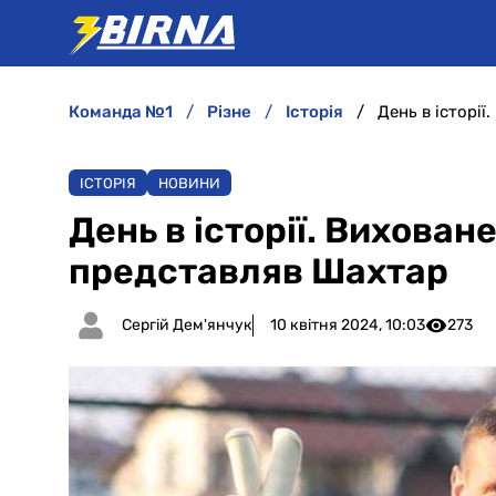
команда №1
різне
історія
День в історі
ІСТОРІЯ
НОВИНИ
День в історії. Вихован
представляв Шахтар
Сергій Дем'янчук
10 квітня 2024, 10:03
273