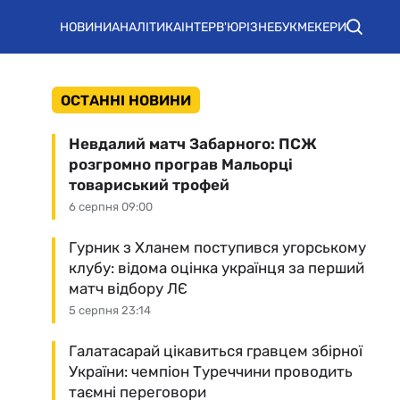
НОВИНИ
АНАЛІТИКА
ІНТЕРВ'Ю
РІЗНЕ
БУКМЕКЕРИ
ОСТАННІ НОВИНИ
Невдалий матч Забарного: ПСЖ
розгромно програв Мальорці
товариський трофей
6 серпня 09:00
Гурник з Хланем поступився угорському
клубу: відома оцінка українця за перший
матч відбору ЛЄ
5 серпня 23:14
Галатасарай цікавиться гравцем збірної
України: чемпіон Туреччини проводить
таємні переговори