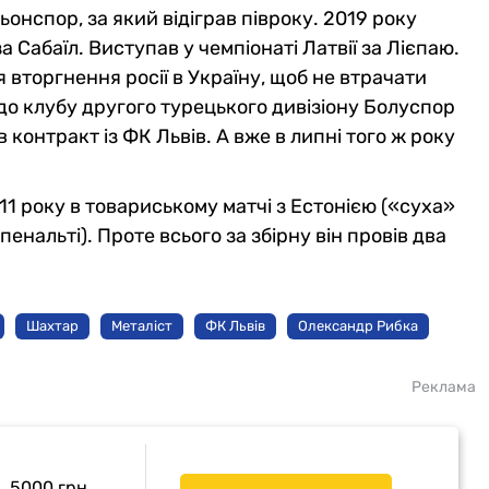
нспор, за який відіграв півроку. 2019 року
Сабаїл. Виступав у чемпіонаті Латвії за Лієпаю.
я вторгнення росії в Україну, щоб не втрачати
 до клубу другого турецького дивізіону Болуспор
 контракт із ФК Львів. А вже в липні того ж року
1 року в товариському матчі з Естонією («суха»
енальті). Проте всього за збірну він провів два
Шахтар
Металіст
ФК Львів
Олександр Рибка
Реклама
5000 грн