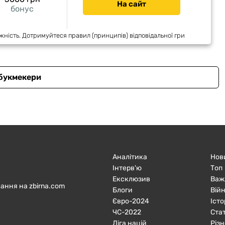
На сайт
бонус
жність. Дотримуйтеся правил (принципів) відповідальної гри
 букмекери
Аналітика
Нов
Інтерв'ю
Топ
Ексклюзив
Важ
ання на zbirna.com
Блоги
Війн
Євро-2024
Істо
ЧC-2022
Ста
Ліга націй
Різн