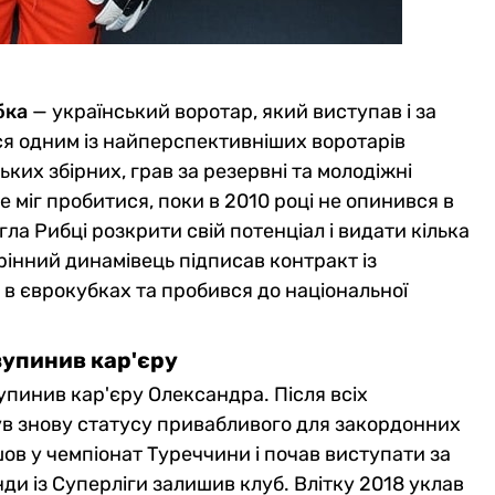
бка
— український воротар, який виступав і за
вся одним із найперспективніших воротарів
ких збірних, грав за резервні та молодіжні
 міг пробитися, поки в 2010 році не опинився в
ла Рибці розкрити свій потенціал і видати кілька
орінний динамівець підписав контракт із
 в єврокубках та пробився до національної
зупинив кар'єру
упинив кар'єру Олександра. Після всіх
ув знову статусу привабливого для закордонних
шов у чемпіонат Туреччини і почав виступати за
и із Суперліги залишив клуб. Влітку 2018 уклав