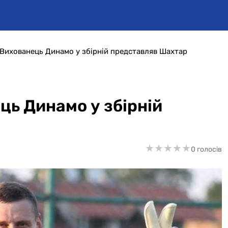
ї. Вихованець Динамо у збірній представляв Шахтар
ець Динамо у збірній
★
★
★
★
★
★
★
★
★
★
0 голосів