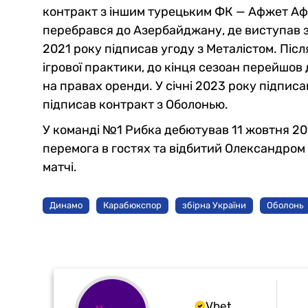
контракт з іншим турецьким ФК — Афжет Афьо
перебрався до Азербайджану, де виступав за 
2021 року підписав угоду з Металістом. Післ
ігрової практики, до кінця сезоан перейшов
на правах оренди. У січні 2023 року підписав
підписав контракт з Оболонью.
У команді №1 Рибка дебютував 11 жовтня 201
перемога в гостях та відбитий Олександром п
матчі.
Динамо
Карабюкспор
збірна України
Оболонь
Vbet