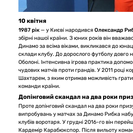
10 квітня
1987 рік
— у Києві народився
Олександр Ри
збірні нашої країни. З юних років він вважа
Динамо за всіма віками, викликався до юнаць
склади клубу. До дорослого футболу довго не
Оболоні. Інтенсивна ігрова практика допомог
чудових матчів проти грандів. У 2011 році к
Шахтарем, з яким отримав можливість грати
команди країни.
Допінговий скандал на два роки при
Проте допінговий скандал на два роки приз
випробувань у матчах за Динамо Рибка наб
клубів воротаря. У грудні 2016-го він перей
Кардемір Карабюкспор. Після вильоту команд