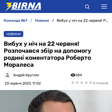
команда №1
новини
Вибух у ніч на 22 червня! Розпочався збір на допомогу родині коментатора Роберто Моралеса
НОВИНИ
НОВИНИ
АНАЛІТИКА
Вибух у ніч на 22 червня!
Розпочався збір на допомогу
ІНТЕРВ'Ю
родині коментатора Роберто
Моралеса
РІЗНЕ
Андрій Кругляк
284
БУКМЕКЕРИ
★
★
★
★
★
★
★
★
★
★
0 голосів
23 червня 2023, 17:02