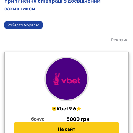
припинення співпраці з досвідченим
захисником
Роберто Моралес
Реклама
Vbet
9.6
5000 грн
бонус
На сайт