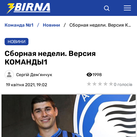
команда №1
новини
Сборная недели. Версия КОМАНДЫ1
НОВИНИ
НОВИНИ
АНАЛІТИКА
Сборная недели. Версия
КОМАНДЫ1
ІНТЕРВ'Ю
Сергій Дем'янчук
1998
РІЗНЕ
★
★
★
★
★
★
★
★
★
★
0 голосів
19 квітня 2021, 19:02
БУКМЕКЕРИ