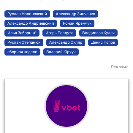
Руслан Малиновский
Александр Зинченко
Александр Андриевский
Роман Яремчук
Илья Забарный
Игорь Пердута
Владислав Кулач
Руслан Степанюк
Александр Скляр
Денис Попов
сборная недели
Валерий Юрчук
Реклама