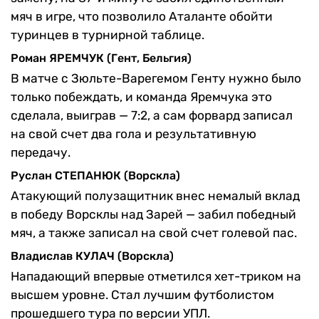
мяч в игре, что позволило Аталанте обойти
туринцев в турнирной таблице.
Роман ЯРЕМЧУК (Гент, Бельгия)
В матче с Зюльте-Варегемом Генту нужно было
только побеждать, и команда Яремчука это
сделала, выиграв — 7:2, а сам форвард записал
на свой счет два гола и результативную
передачу.
Руслан СТЕПАНЮК (Ворскла)
Атакующий полузащитник внес немалый вклад
в победу Ворсклы над Зарей — забил победный
мяч, а также записал на свой счет голевой пас.
Владислав КУЛАЧ (Ворскла)
Нападающий впервые отметился хет-триком на
высшем уровне. Стал лучшим футболистом
прошедшего тура по версии УПЛ.