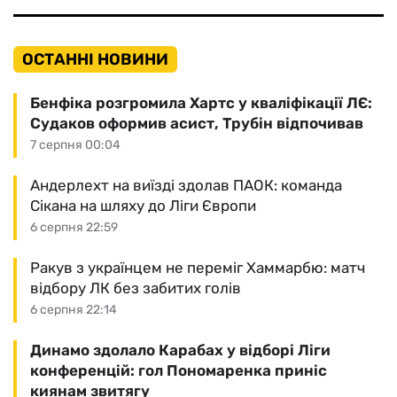
ОСТАННІ НОВИНИ
Бенфіка розгромила Хартс у кваліфікації ЛЄ:
Судаков оформив асист, Трубін відпочивав
7 серпня 00:04
Андерлехт на виїзді здолав ПАОК: команда
Сікана на шляху до Ліги Європи
6 серпня 22:59
Ракув з українцем не переміг Хаммарбю: матч
відбору ЛК без забитих голів
6 серпня 22:14
Динамо здолало Карабах у відборі Ліги
конференцій: гол Пономаренка приніс
киянам звитягу