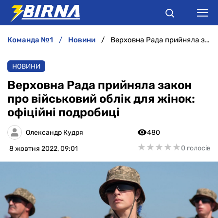
команда №1
новини
Верховна Рада прийняла закон про військовий облік для жінок: офіційні подробиці
НОВИНИ
НОВИНИ
АНАЛІТИКА
Верховна Рада прийняла закон
про військовий облік для жінок:
ІНТЕРВ'Ю
офіційні подробиці
РІЗНЕ
Олександр Кудря
480
★
★
★
★
★
★
★
★
★
★
0 голосів
8 жовтня 2022, 09:01
БУКМЕКЕРИ