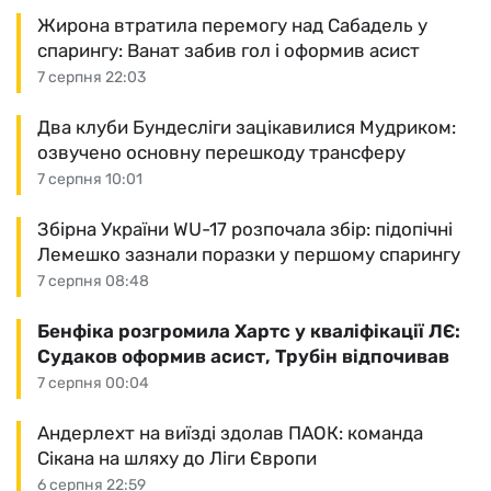
Жирона втратила перемогу над Сабадель у
спарингу: Ванат забив гол і оформив асист
7 серпня 22:03
Два клуби Бундесліги зацікавилися Мудриком:
озвучено основну перешкоду трансферу
7 серпня 10:01
Збірна України WU-17 розпочала збір: підопічні
Лемешко зазнали поразки у першому спарингу
7 серпня 08:48
Бенфіка розгромила Хартс у кваліфікації ЛЄ:
Судаков оформив асист, Трубін відпочивав
7 серпня 00:04
Андерлехт на виїзді здолав ПАОК: команда
Сікана на шляху до Ліги Європи
6 серпня 22:59