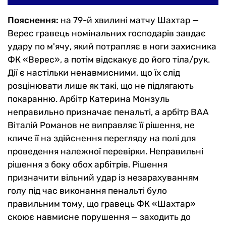
Пояснення:
на 79-й хвилині матчу Шахтар —
Верес гравець номінальних господарів завдає
удару по м'ячу, який потрапляє в ноги захисника
ФК «Верес», а потім відскакує до його тіла/рук.
Дії є настільки ненавмисними, що їх слід
розцінювати лише як такі, що не підлягають
покаранню. Арбітр Катерина Монзуль
неправильно призначає пенальті, а арбітр ВАА
Віталій Романов не виправляє її рішення, не
кличе її на здійснення перегляду на полі для
проведення належної перевірки. Неправильні
рішення з боку обох арбітрів. Рішення
призначити вільний удар із незарахуванням
голу під час виконання пенальті було
правильним тому, що гравець ФК «Шахтар»
скоює навмисне порушення — заходить до