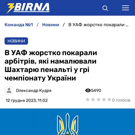
команда №1
новини
В УАФ жорстко покарали арбітрів, які намалювали Шахтарю пенальті у грі чемпіонату України
НОВИНИ
НОВИНИ
АНАЛІТИКА
В УАФ жорстко покарали
арбітрів, які намалювали
ІНТЕРВ'Ю
Шахтарю пенальті у грі
чемпіонату України
РІЗНЕ
Олександр Кудря
5490
БУКМЕКЕРИ
★
★
★
★
★
★
★
★
★
★
0 голосів
12 грудня 2023, 11:02