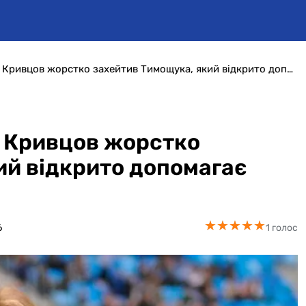
«В тебе пляшка в дупі»: Кривцов жорстко захейтив Тимощука, який відкрито допомагає армії РФ
: Кривцов жорстко
ий відкрито допомагає
★
★
★
★
★
★
★
★
★
★
6
1 голос