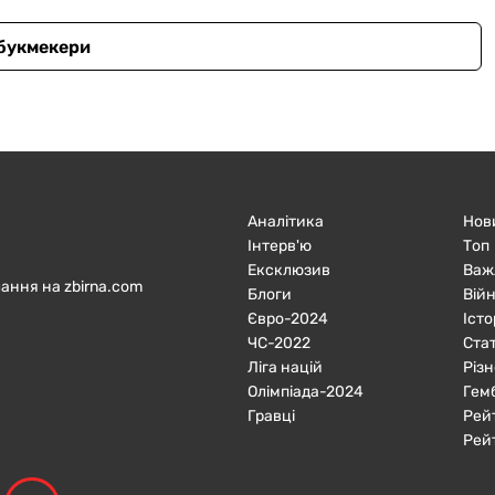
 букмекери
Аналітика
Нов
Інтерв'ю
Топ
Ексклюзив
Важ
ання на zbirna.com
Блоги
Війн
Євро-2024
Істо
ЧC-2022
Ста
Ліга націй
Різн
Олімпіада-2024
Гем
Гравці
Рей
Рей