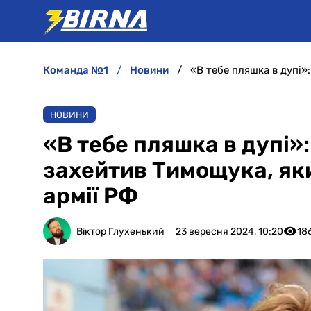
команда №1
новини
НОВИНИ
«В тебе пляшка в дупі»
захейтив Тимощука, як
армії РФ
Віктор Глухенький
23 вересня 2024, 10:20
18