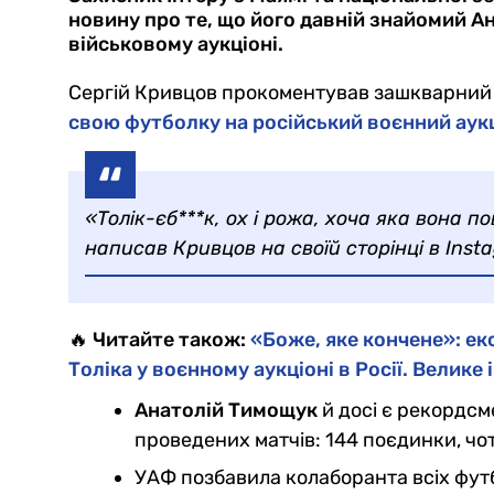
новину про те, що його давній знайомий А
військовому аукціоні.
Сергій Кривцов прокоментував зашкварний 
свою футболку на російський воєнний аук
«Толік-єб***к, ох і рожа, хоча яка вона п
написав Кривцов на своїй сторінці в Inst
🔥 Читайте також:
«Боже, яке кончене»: е
Толіка у воєнному аукціоні в Росії. Велике
Анатолій Тимощук
й досі є рекордсме
проведених матчів: 144 поєдинки, чо
УАФ позбавила колаборанта всіх футб