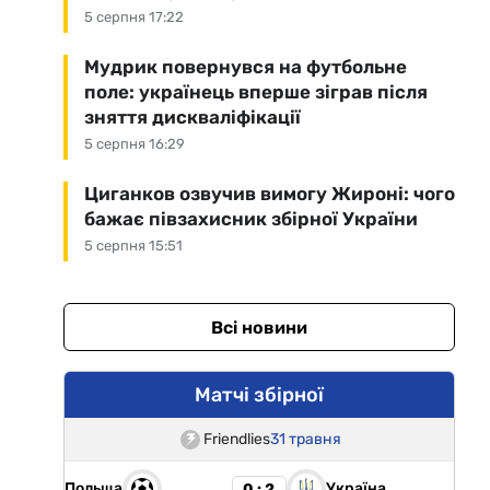
5 серпня 17:22
Мудрик повернувся на футбольне
поле: українець вперше зіграв після
зняття дискваліфікації
5 серпня 16:29
Циганков озвучив вимогу Жироні: чого
бажає півзахисник збірної України
5 серпня 15:51
Всі новини
Матчі збірної
Friendlies
31 травня
Польща
Україна
0 : 2