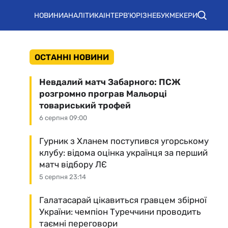
НОВИНИ
АНАЛІТИКА
ІНТЕРВ'Ю
РІЗНЕ
БУКМЕКЕРИ
ОСТАННІ НОВИНИ
Невдалий матч Забарного: ПСЖ
розгромно програв Мальорці
товариський трофей
6 серпня 09:00
Гурник з Хланем поступився угорському
клубу: відома оцінка українця за перший
матч відбору ЛЄ
5 серпня 23:14
Галатасарай цікавиться гравцем збірної
України: чемпіон Туреччини проводить
таємні переговори