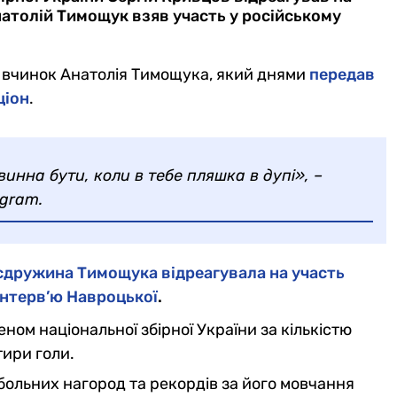
натолій Тимощук взяв участь у російському
вчинок Анатолія Тимощука, який днями
передав
ціон
.
овинна бути, коли в тебе пляшка в дупі», –
agram.
ксдружина Тимощука відреагувала на участь
 інтерв’ю Навроцької
.
ном національної збірної України за кількістю
тири голи.
ольних нагород та рекордів за його мовчання