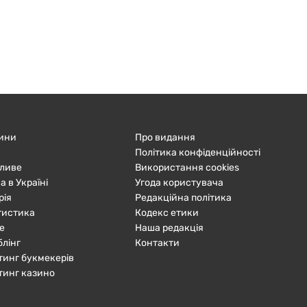
ини
Про видання
Політика конфіденційності
ливе
Використання cookies
а в Україні
Угода користувача
рія
Редакційна політика
тистика
Кодекс етики
е
Наша редакція
блінг
Контакти
тинг букмекерів
тинг казино