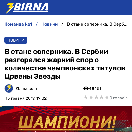
команда №1
новини
В стане соперника. В Сербии разгорелся жаркий спор о количестве чемпионских титулов Црвены Звезды
НОВИНИ
НОВИНИ
АНАЛІТИКА
В стане соперника. В Сербии
разгорелся жаркий спор о
ІНТЕРВ'Ю
количестве чемпионских титулов
Црвены Звезды
РІЗНЕ
Zbirna.com
48451
БУКМЕКЕРИ
★
★
★
★
★
★
★
★
★
★
0 голосів
13 травня 2019, 19:02