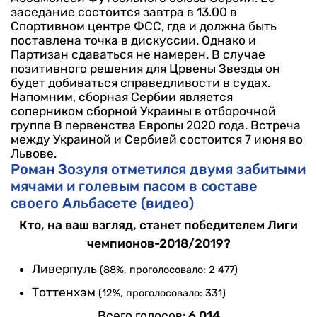
заседание состоится завтра в 13.00 в
Спортивном центре ФСС, где и должна быть
поставлена точка в дискуссии.
Однако и
Партизан сдаваться не намерен. В случае
позитивного решения для Црвены Звезды он
будет добиваться справедливости в судах.
Напомним, сборная Сербии является
соперником сборной Украины в отборочной
группе В первенства Европы 2020 года. Встреча
между Украиной и Сербией состоится 7 июня во
Львове.
Роман Зозуля отметился двумя забитыми
мячами и голевым пасом в составе
своего Альбасете (видео)
Кто, на ваш взгляд, станет победителем Лиги
чемпионов-2018/2019?
Ливерпуль
(88%, проголосовало: 2 477)
Тоттенхэм
(12%, проголосовало: 331)
Всего голосов:
6 014