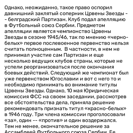
Однако, неожиданно, такое право оспорил
давнишний заклятый соперник Црвены Звезды -
- белградский Партизан. Клуб подал апелляцию
в Футбольный союз Сербии. Предметом
апелляции является чемпионство Црвены
Звезды в сезоне 1945/46, так по мнению «черно-
белых» первое послевоенное первенство нельзя
считать полноценным.
В частности, в нем не
принимал участие сам Партизан и еще
несколько ведущих клубов страны, которые не
успели реорганизоваться после окончания
боевых действий. Следующий же чемпионат был
уже первенством Югославии и вот с него то и
необходимо принимать во внимание титулы
Црвены Звезды.
Однако, 10 мая Юридическая
комиссия ФСС на своем заседании, рассмотрев
все обстоятельства дела, приняла решение
рекомендовать признать титул «красно-белых»
в 1946 году. Три члена комиссии проголосовали
«за», один -- «против» и один воздержался.
Тем не менее, окончательное решение за
Ассамблеей Футбольного союза Сербии. Ее