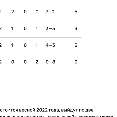
2
2
0
0
7—0
6
2
1
0
1
3—3
3
2
1
0
1
4—3
3
2
0
0
2
0—8
0
стоится весной 2022 года, выйдут по две