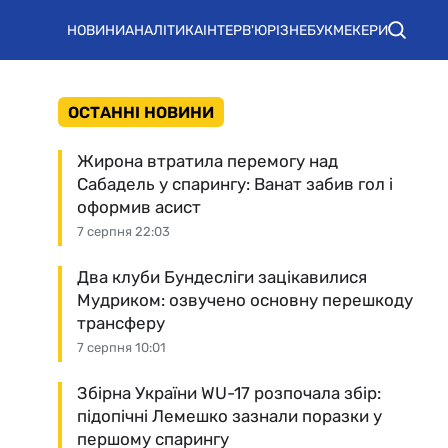
НОВИНИ
АНАЛІТИКА
ІНТЕРВ'Ю
РІЗНЕ
БУКМЕКЕРИ
ОСТАННІ НОВИНИ
Жирона втратила перемогу над
Сабадель у спарингу: Ванат забив гол і
оформив асист
7 серпня 22:03
Два клуби Бундесліги зацікавилися
Мудриком: озвучено основну перешкоду
трансферу
7 серпня 10:01
Збірна України WU-17 розпочала збір:
підопічні Лемешко зазнали поразки у
першому спарингу