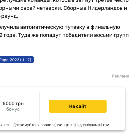
ре лучшие команды, которые займут третье место
сборными своей четверки. Сборные Нидерландов и
-раунд.
олучила автоматическую путевку в финальную
2 года. Туда же попадут победители восьми групп
Евро-2022 (U-17)
Реклама
5000 грн
На сайт
бонус
жність. Дотримуйтеся правил (принципів) відповідальної гри