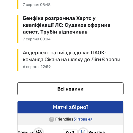
7 серпня 08:48
Бенфіка розгромила Хартс у
кваліфікації ЛЄ: Судаков оформив
асист, Трубін відпочивав
7 серпня 00:04
Андерлехт на виїзді здолав ПАОК:
команда Сікана на шляху до Ліги Європи
6 серпня 22:59
Всі новини
Матчі збірної
Friendlies
31 травня
Польща
Україна
0 : 2