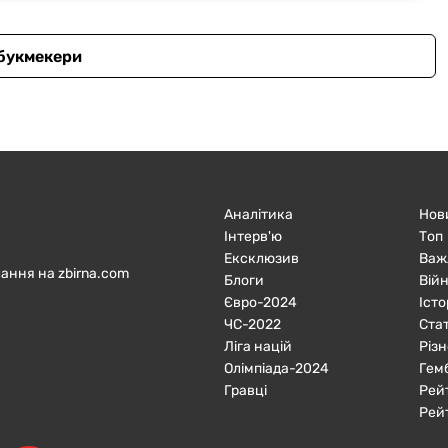
 букмекери
Аналітика
Нов
Інтерв'ю
Топ
Ексклюзив
Важ
ання на zbirna.com
Блоги
Війн
Євро-2024
Істо
ЧC-2022
Ста
Ліга націй
Різн
Олімпіада-2024
Гем
Гравці
Рей
Рей