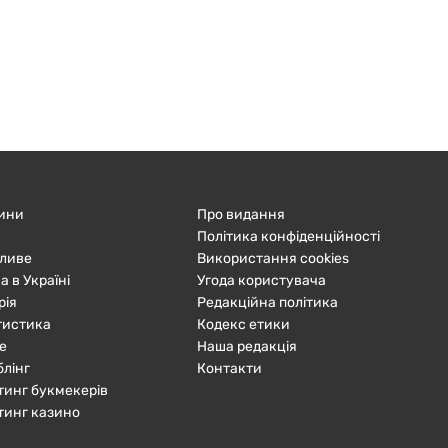
ини
Про видання
Політика конфіденційності
ливе
Використання cookies
а в Україні
Угода користувача
рія
Редакційна політика
тистика
Кодекс етики
е
Наша редакція
блінг
Контакти
тинг букмекерів
тинг казино