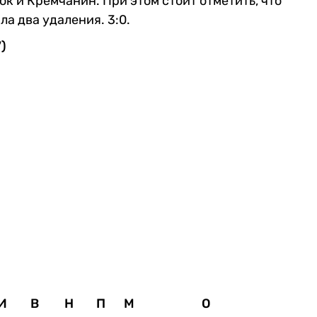
юк и Кремчанин. При этом стоит отметить, что
ла два удаления. 3:0.
)
И
В
Н
П
М
О