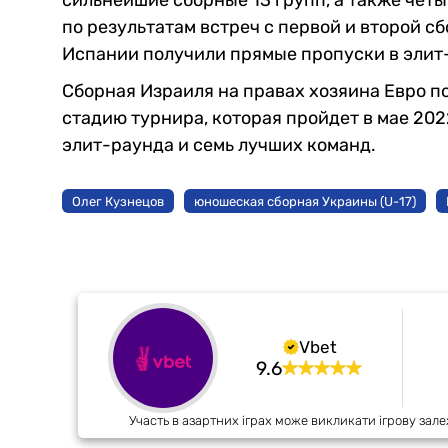
сильнейшие сборные 13 групп, а также четы
по результатам встреч с первой и второй 
Испании получили прямые пропуски в элит
Сборная Израиля на правах хозяина Евро п
стадию турнира, которая пройдет в мае 202
элит-раунда и семь лучших команд.
Олег Кузнецов
юношеская сборная Украины (U-17)
Vbet
9.6
Участь в азартних іграх може викликати ігрову зале