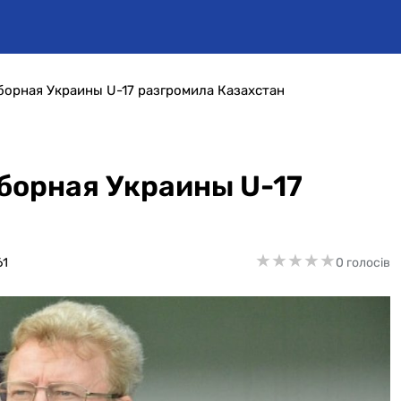
борная Украины U-17 разгромила Казахстан
борная Украины U-17
★
★
★
★
★
★
★
★
★
★
61
0 голосів