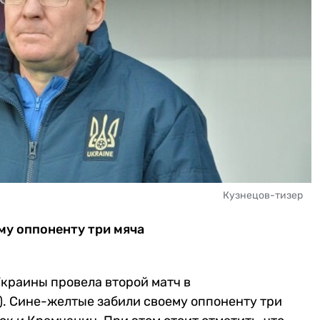
Кузнецов-тизер
му оппоненту три мяча
краины провела второй матч в
. Сине-желтые забили своему оппоненту три