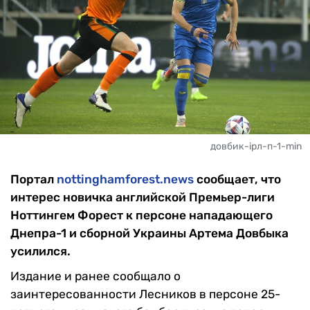
довбик-ірл-п-1-min
Портал
nottinghamforest.news
сообщает, что
интерес новичка английской Премьер-лиги
Ноттингем Форест к персоне нападающего
Днепра-1 и сборной Украины Артема Довбыка
усилился.
Издание и ранее сообщало о
заинтересованности Лесников в персоне 25-