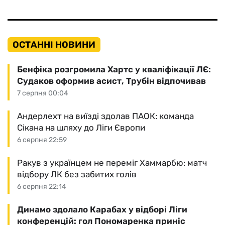
ОСТАННІ НОВИНИ
Бенфіка розгромила Хартс у кваліфікації ЛЄ:
Судаков оформив асист, Трубін відпочивав
7 серпня 00:04
Андерлехт на виїзді здолав ПАОК: команда
Сікана на шляху до Ліги Європи
6 серпня 22:59
Ракув з українцем не переміг Хаммарбю: матч
відбору ЛК без забитих голів
6 серпня 22:14
Динамо здолало Карабах у відборі Ліги
конференцій: гол Пономаренка приніс