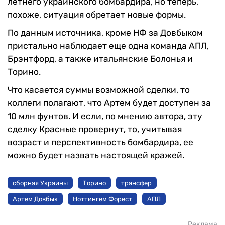
летнего украинского бомбардира, но теперь,
похоже, ситуация обретает новые формы.
По данным источника, кроме НФ за Довбыком
пристально наблюдает еще одна команда АПЛ,
Брэнтфорд, а также итальянские Болонья и
Торино.
Что касается суммы возможной сделки, то
коллеги полагают, что Артем будет доступен за
10 млн фунтов. И если, по мнению автора, эту
сделку Красные провернут, то, учитывая
возраст и перспективность бомбардира, ее
можно будет назвать настоящей кражей.
сборная Украины
Торино
трансфер
Артем Довбык
Ноттингем Форест
АПЛ
Реклама