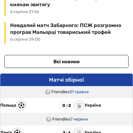
киянам звитягу
6 серпня 21:56
Невдалий матч Забарного: ПСЖ розгромно
програв Мальорці товариський трофей
6 серпня 09:00
Всі новини
Матчі збірної
Friendlies
31 травня
Польща
Україна
0 : 2
Friendlies
7 червня
Данія
Україна
2 : 1