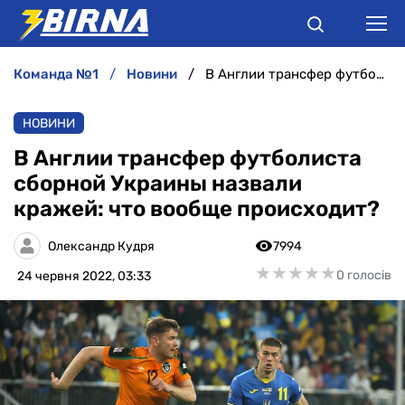
команда №1
новини
В Англии трансфер футболиста сборной Украины назвали кражей: что вообще происходит?
НОВИНИ
НОВИНИ
АНАЛІТИКА
В Англии трансфер футболиста
сборной Украины назвали
ІНТЕРВ'Ю
кражей: что вообще происходит?
РІЗНЕ
Олександр Кудря
7994
★
★
★
★
★
★
★
★
★
★
0 голосів
24 червня 2022, 03:33
БУКМЕКЕРИ