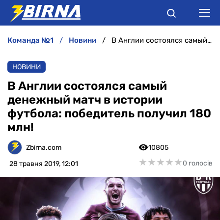
команда №1
новини
В Англии состоялся самый денежный матч в истории футбола: победитель получил 180 млн!
НОВИНИ
НОВИНИ
АНАЛІТИКА
В Англии состоялся самый
денежный матч в истории
ІНТЕРВ'Ю
футбола: победитель получил 180
млн!
РІЗНЕ
Zbirna.com
10805
БУКМЕКЕРИ
★
★
★
★
★
★
★
★
★
★
0 голосів
28 травня 2019, 12:01