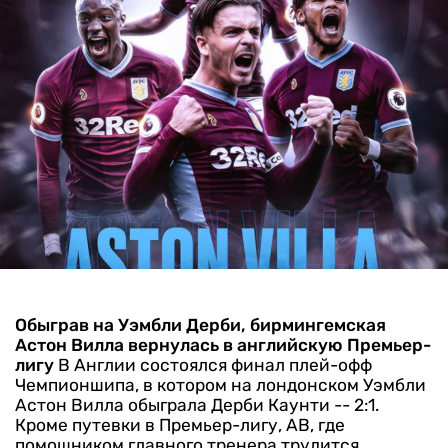
Обыграв на Уэмбли Дерби, бирмингемская
Астон Вилла вернулась в английскую Премьер-
лигу
В Англии состоялся финал плей-офф
Чемпионшипа, в котором на лондонском Уэмбли
Астон Вилла обыграла Дерби Каунти -- 2:1.
Кроме путевки в Премьер-лигу, АВ, где
помощником главного тренера трудится