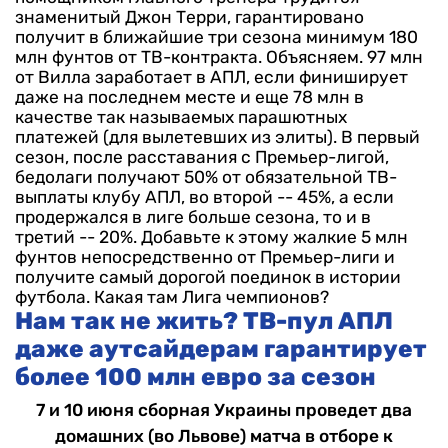
знаменитый Джон Терри, гарантировано
получит в ближайшие три сезона минимум 180
млн фунтов от ТВ-контракта. Объясняем.
97 млн
от Вилла заработает в АПЛ, если финиширует
даже на последнем месте и еще 78 млн в
качестве так называемых парашютных
платежей (для вылетевших из элиты). В первый
сезон, после расставания с Премьер-лигой,
бедолаги получают 50% от обязательной ТВ-
выплаты клубу АПЛ, во второй -- 45%, а если
продержался в лиге больше сезона, то и в
третий -- 20%.
Добавьте к этому жалкие 5 млн
фунтов непосредственно от Премьер-лиги и
получите самый дорогой поединок в истории
футбола.
Какая там Лига чемпионов?
Нам так не жить? ТВ-пул АПЛ
даже аутсайдерам гарантирует
более 100 млн евро за сезон
7 и 10 июня сборная Украины проведет два
домашних (во Львове) матча в отборе к