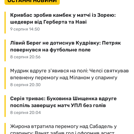
ОСТАННІ НОВИНИ
Кривбас зробив камбек у матчі із Зорею:
шедеври від Герберта та Наві
9 серпня 14:50
Лівий Берег не дотиснув Кудрівку: Петряк
повернувся на футбольне поле
8 серпня 20:56
Мудрик вдруге з'явився на полі: Челсі святкував
впевнену перемогу над Міланом у спарингу
8 серпня 20:30
Серія триває: Буковина Шищенка вдруге
поспіль завершує матч УПЛ без голів
8 серпня 20:04
Жирона втратила перемогу над Сабадель у
спарингу: Ванат забив гол і оформив асист