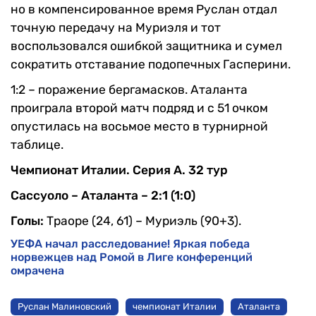
но в компенсированное время Руслан отдал
точную передачу на Муриэля и тот
воспользовался ошибкой защитника и сумел
сократить отставание подопечных Гасперини.
1:2 – поражение бергамасков. Аталанта
проиграла второй матч подряд и с 51 очком
опустилась на восьмое место в турнирной
таблице.
Чемпионат Италии. Серия А. 32 тур
Сассуоло – Аталанта – 2:1 (1:0)
Голы:
Траоре (24, 61) – Муриэль (90+3).
УЕФА начал расследование! Яркая победа
норвежцев над Ромой в Лиге конференций
омрачена
Руслан Малиновский
чемпионат Италии
Аталанта