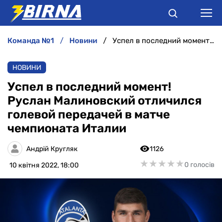
команда №1
новини
Успел в последний момент! Руслан Малиновский отличился голевой передачей в матче чемпионата Италии
НОВИНИ
НОВИНИ
АНАЛІТИКА
Успел в последний момент!
Руслан Малиновский отличился
ІНТЕРВ'Ю
голевой передачей в матче
чемпионата Италии
РІЗНЕ
Андрій Кругляк
1126
БУКМЕКЕРИ
★
★
★
★
★
★
★
★
★
★
0 голосів
10 квітня 2022, 18:00