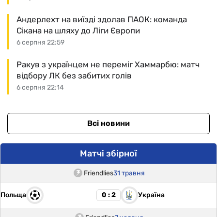
Андерлехт на виїзді здолав ПАОК: команда
Сікана на шляху до Ліги Європи
6 серпня 22:59
Ракув з українцем не переміг Хаммарбю: матч
відбору ЛК без забитих голів
6 серпня 22:14
Всі новини
Матчі збірної
Friendlies
31 травня
Польща
Україна
0 : 2