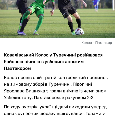
Колос - Пахтакор
Ковалівський Колос у Туреччині розійшовся
бойовою нічиєю з узбекистанським
Пахтакором
Колос провів свій третій контрольний поєдинок
на зимовому зборі в Туреччині. Підопічні
Ярослава Вишняка зіграли внічию із чемпіоном
Узбекистану, Пахтакором, з рахунком 2;2.
По ходу зустрічі українці двічі виходили уперед,
однак суперник щоразу відігрувався. Голами у