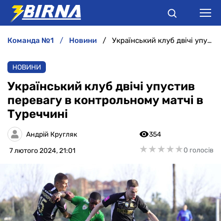
команда №1
новини
Український клуб двічі упустив перевагу в контрольному матчі в Туреччині
НОВИНИ
НОВИНИ
АНАЛІТИКА
Український клуб двічі упустив
перевагу в контрольному матчі в
ІНТЕРВ'Ю
Туреччині
РІЗНЕ
Андрій Кругляк
354
★
★
★
★
★
★
★
★
★
★
0 голосів
7 лютого 2024, 21:01
БУКМЕКЕРИ