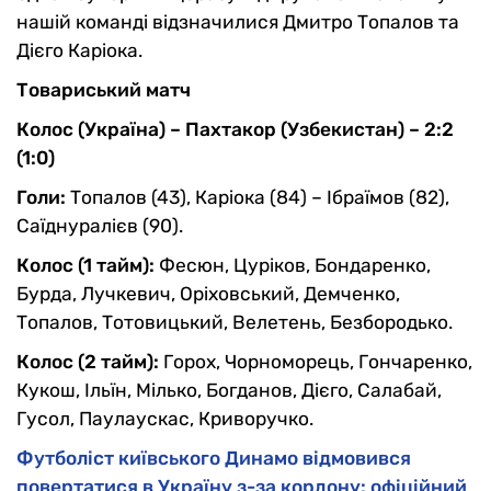
нашій команді відзначилися Дмитро Топалов та
Дієго Каріока.
Товариський матч
Колос (Україна) – Пахтакор (Узбекистан) – 2:2
(1:0)
Голи:
Топалов (43), Каріока (84) – Ібраїмов (82),
Саїднуралієв (90).
Колос (1 тайм):
Фесюн, Цуріков, Бондаренко,
Бурда, Лучкевич, Оріховський, Демченко,
Топалов, Тотовицький, Велетень, Безбородько.
Колос (2 тайм):
Горох, Чорноморець, Гончаренко,
Кукош, Ільїн, Мілько, Богданов, Дієго, Салабай,
Гусол, Паулаускас, Криворучко.
Футболіст київського Динамо відмовився
повертатися в Україну з-за кордону: офіційний