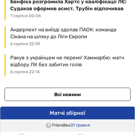
Бенфіка розгромила Хартс у кваліфікації ЛЄ:
Судаков оформив асист, Трубін відпочивав
7 серпня 00:04
Андерлехт на виїзді здолав ПАОК: команда
Сікана на шляху до Ліги Європи
6 серпня 22:59
Ракув з українцем не переміг Хаммарбю: матч
відбору ЛК без забитих голів
6 серпня 22:14
Всі новини
Матчі збірної
Friendlies
31 травня