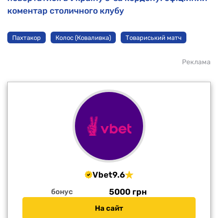
коментар столичного клубу
Пахтакор
Колос (Коваливка)
Товариський матч
Реклама
Vbet
9.6
5000 грн
бонус
На сайт