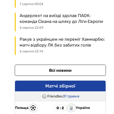
7 серпня 00:04
Андерлехт на виїзді здолав ПАОК:
команда Сікана на шляху до Ліги Європи
6 серпня 22:59
Ракув з українцем не переміг Хаммарбю:
матч відбору ЛК без забитих голів
6 серпня 22:14
Всі новини
Матчі збірної
Friendlies
31 травня
Польща
Україна
0 : 2