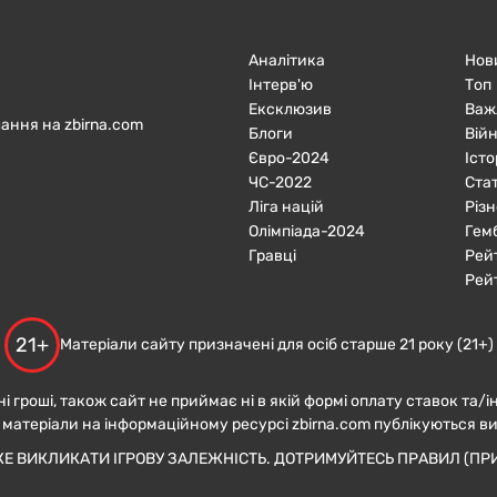
Аналітика
Нов
Інтерв'ю
Топ
Ексклюзив
Важ
ання на zbirna.com
Блоги
Війн
Євро-2024
Істо
ЧC-2022
Ста
Ліга націй
Різн
Олімпіада-2024
Гем
Гравці
Рей
Рей
21+
Матеріали сайту призначені для осіб старше 21 року (21+)
ні гроші, також сайт не приймає ні в якій формі оплату ставок та/і
 матеріали на інформаційному ресурсі zbirna.com публікуються в
ЖЕ ВИКЛИКАТИ ІГРОВУ ЗАЛЕЖНІСТЬ. ДОТРИМУЙТЕСЬ ПРАВИЛ (ПРИ