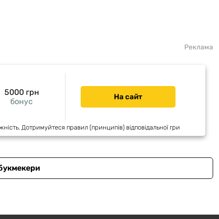
Реклама
5000 грн
На сайт
бонус
жність. Дотримуйтеся правил (принципів) відповідальної гри
 букмекери