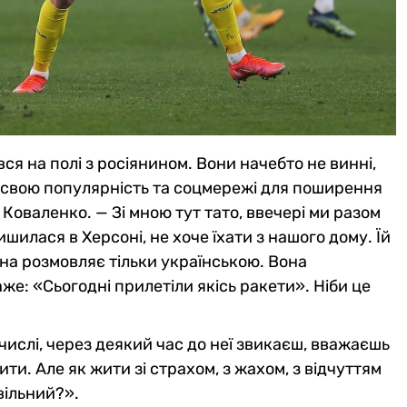
вся на полі з росіянином. Вони начебто не винні,
 свою популярність та соцмережі для поширення
оваленко. — Зі мною тут тато, ввечері ми разом
лишилася в Херсоні, не хоче їхати з нашого дому. Їй
она розмовляє тільки українською. Вона
каже: «Сьогодні прилетіли якісь ракети». Ніби це
 числі, через деякий час до неї звикаєш, вважаєшь
ти. Але як жити зі страхом, з жахом, з відчуттям
вільний?».