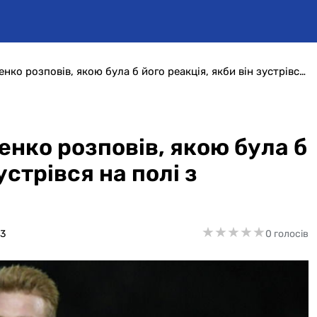
Українець Віктор Коваленко розповів, якою була б його реакція, якби він зустрівся на полі з росіянином
енко розповів, якою була б
устрівся на полі з
★
★
★
★
★
★
★
★
★
★
73
0 голосів