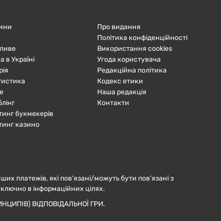
ини
Про видання
Політика конфіденційності
ливе
Використання cookies
а в Україні
Угода користувача
рія
Редакційна політика
тистика
Кодекс етики
е
Наша редакція
блінг
Контакти
тинг букмекерів
тинг казино
нших платежів, які пов’язані/можуть бути пов’язані з
иключно в інформаційних цілях.
НЦИПІВ) ВІДПОВІДАЛЬНОЇ ГРИ.