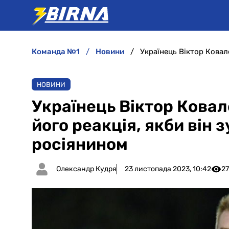
команда №1
новини
НОВИНИ
Українець Віктор Ковал
його реакція, якби він з
росіянином
Олександр Кудря
23 листопада 2023, 10:42
2