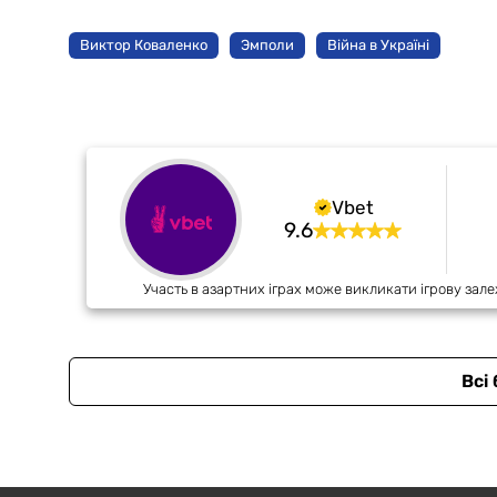
Виктор Коваленко
Эмполи
Війна в Україні
Vbet
9.6
Участь в азартних іграх може викликати ігрову зале
Всі