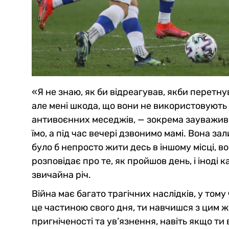
«Я не знаю, як би відреагував, якби перетну
але мені шкода, що вони не використовують
антивоєнних меседжів, — зокрема зауважив К
їмо, а під час вечері дзвонимо мамі. Вона за
було б непросто жити десь в іншому місці, в
розповідає про те, як пройшов день, і іноді 
звичайна річ.
Війна має багато трагічних наслідків, у тому
це частиною свого дня, ти навчишся з цим жи
пригніченості та ув’язнення, навіть якщо ти 