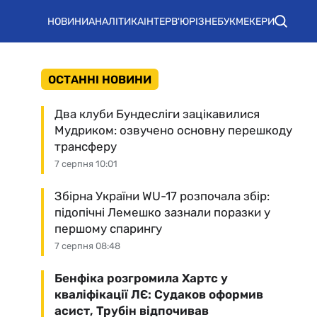
НОВИНИ
АНАЛІТИКА
ІНТЕРВ'Ю
РІЗНЕ
БУКМЕКЕРИ
ОСТАННІ НОВИНИ
Два клуби Бундесліги зацікавилися
Мудриком: озвучено основну перешкоду
трансферу
7 серпня 10:01
Збірна України WU-17 розпочала збір:
підопічні Лемешко зазнали поразки у
першому спарингу
7 серпня 08:48
Бенфіка розгромила Хартс у
кваліфікації ЛЄ: Судаков оформив
асист, Трубін відпочивав