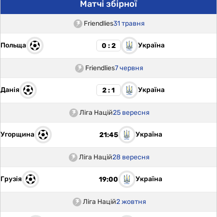
Матчі збірної
Friendlies
31 травня
Польща
Україна
0 : 2
Friendlies
7 червня
Данія
Україна
2 : 1
Ліга Націй
25 вересня
Угорщина
Україна
21:45
Ліга Націй
28 вересня
Грузія
Україна
19:00
Ліга Націй
2 жовтня