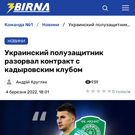
команда №1
новини
Украинский полузащитник разорвал контракт с кадыровским клубом
НОВИНИ
НОВИНИ
АНАЛІТИКА
Украинский полузащитник
разорвал контракт с
ІНТЕРВ'Ю
кадыровским клубом
РІЗНЕ
Андрій Кругляк
939
★
★
★
★
★
★
★
★
★
★
0 голосів
4 березня 2022, 18:01
БУКМЕКЕРИ