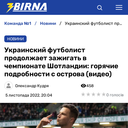
команда №1
новини
Украинский футболист продолжает зажигать в чемпионате Шотландии: горячие подробности с острова (видео)
НОВИНИ
НОВИНИ
АНАЛІТИКА
Украинский футболист
продолжает зажигать в
ІНТЕРВ'Ю
чемпионате Шотландии: горячие
подробности с острова (видео)
РІЗНЕ
Олександр Кудря
458
БУКМЕКЕРИ
★
★
★
★
★
★
★
★
★
★
0 голосів
5 листопада 2022, 20:04