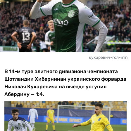
кухаревич-гол-min
В 14-м туре элитного дивизиона чемпионата
Шотландии Хибернинан украинского форварда
Николая Кухаревича на выезде уступил
Абердину — 1:4.