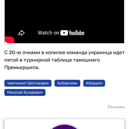
С 20-ю очками в копилке команда украинца идет
пятой в турнирной таблице тамошнего
Премьершипа.
чемпионат Шотландии
Хиберниан
Абердин
Николай Кухаревич
Реклама