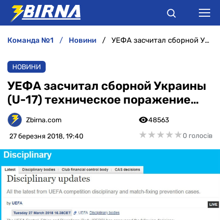
команда №1
новини
УЕФА засчитал сборной Украины (U-17) техническое поражение…
НОВИНИ
НОВИНИ
АНАЛІТИКА
УЕФА засчитал сборной Украины
(U-17) техническое поражение…
ІНТЕРВ'Ю
Zbirna.com
48563
РІЗНЕ
★
★
★
★
★
★
★
★
★
★
0 голосів
27 березня 2018, 19:40
БУКМЕКЕРИ