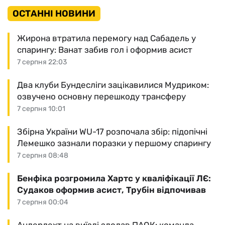
ОСТАННІ НОВИНИ
Жирона втратила перемогу над Сабадель у
спарингу: Ванат забив гол і оформив асист
7 серпня 22:03
Два клуби Бундесліги зацікавилися Мудриком:
озвучено основну перешкоду трансферу
7 серпня 10:01
Збірна України WU-17 розпочала збір: підопічні
Лемешко зазнали поразки у першому спарингу
7 серпня 08:48
Бенфіка розгромила Хартс у кваліфікації ЛЄ:
Судаков оформив асист, Трубін відпочивав
7 серпня 00:04
Андерлехт на виїзді здолав ПАОК: команда