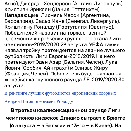
Аякс), Джордан Хендерсон (Англия, Ливерпуль),
Кристиан Эриксен (Дания, Тоттенхем).
Нападающие:
Лионель Месси (Аргентина,
Барселона), Садьо Мане (Сенегал, Ливерпуль),
Криштиану Роналду (Португалия, Ювентус).
Победителей назовут на торжественной
церемонии жеребьевки группового этапа Лиги
чемпионов-2019/2020 29 августа.
УЕФА также
назвал тройку претендентов на звание лучшего
футболисты Лиги Европы-2018/2019. На него
претендуют Эден Азар (Бельгия, Челси), Лука
Йович (Сербия, Айнтрахт) и Оливье Жиру
(Франция, Челси).
Победитель будет назван на
жеребьевка группового раунда ЛЕ-2019/2020 30
августа.
В рейтинге лучших футболистов европейских сборных
Андрей Пятов опережает Роналду
В третьем квалификационном раунде Лиги
чемпионов киевское Динамо сыграет с Брюгге
(6 августа — в Бельгии и 13-го — в Киеве). На