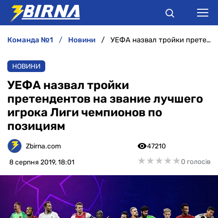
команда №1
новини
УЕФА назвал тройки претендентов на звание лучшего игрока Лиги чемпионов по позициям
НОВИНИ
НОВИНИ
АНАЛІТИКА
УЕФА назвал тройки
претендентов на звание лучшего
ІНТЕРВ'Ю
игрока Лиги чемпионов по
позициям
РІЗНЕ
Zbirna.com
47210
БУКМЕКЕРИ
★
★
★
★
★
★
★
★
★
★
0 голосів
8 серпня 2019, 18:01