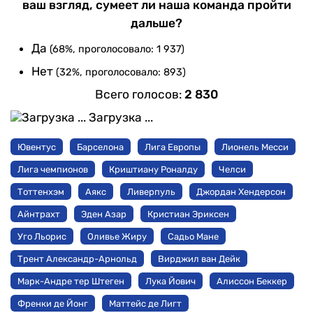
ваш взгляд, сумеет ли наша команда пройти
дальше?
Да
(68%, проголосовало: 1 937)
Нет
(32%, проголосовало: 893)
Всего голосов:
2 830
Загрузка ...
Ювентус
Барселона
Лига Европы
Лионель Месси
Лига чемпионов
Криштиану Роналду
Челси
Тоттенхэм
Аякс
Ливерпуль
Джордан Хендерсон
Айнтрахт
Эден Азар
Кристиан Эриксен
Уго Льорис
Оливье Жиру
Садьо Мане
Трент Александр-Арнольд
Вирджил ван Дейк
Марк-Андре тер Штеген
Лука Йович
Алиссон Беккер
Френки де Йонг
Маттейс де Лигт