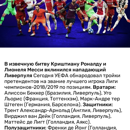
В извечную битву Криштиану Роналду и
Лионеля Месси вклинился нападающий
Ливерпуля
Сегодня УЕФА обнародовал тройки
претендентов на звание лучшего игрока Лиги
чемпионов-2018/2019 по позициям.
Вратари:
Алиссон Беккер (Бразилия, Ливерпуль), Уго
Льорис (Франция, Тоттенхэм), Марк-Андре тер
Штеген (Германия, Барселона).
Защитники:
Трент Александр-Арнольд (Англия, Ливерпуль),
Вирджил ван Дейк (Голландия, Ливерпуль),
Маттейс де Лигт (Голландия, Аякс).
Полузащитники:
Френки де Йонг (Голландия,