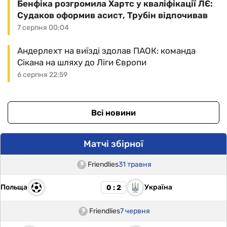
Бенфіка розгромила Хартс у кваліфікації ЛЄ:
Судаков оформив асист, Трубін відпочивав
7 серпня 00:04
Андерлехт на виїзді здолав ПАОК: команда
Сікана на шляху до Ліги Європи
6 серпня 22:59
Всі новини
Матчі збірної
Friendlies
31 травня
Польща
Україна
0 : 2
Friendlies
7 червня