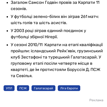
Загалом Самсон Годвін провів за Карпати 11
сезонів.
У футболці зелено-білих він зіграв 261 матч:
шість голів та шість асистів.
У 2003 році зіграв єдиний поєдинок у
футболці збірної Нігерії.
У сезоні 2010/11 Карпати на етапі кваліфікації
пройшли: ісландський Рейк’явік, грузинський
клуб Зестафоні та турецький Галатасарай. У
груповому етапі посіли четверте місце в
квартеті, де їм протистояли Боруссія Д, ПСЖ
та Севілья.
УПЛ
ПСЖ
Галатасарай
Ліга Європи
Реклама