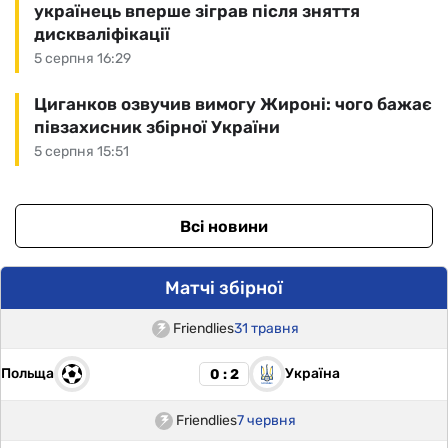
українець вперше зіграв після зняття
дискваліфікації
5 серпня 16:29
Циганков озвучив вимогу Жироні: чого бажає
півзахисник збірної України
5 серпня 15:51
Всі новини
Матчі збірної
Friendlies
31 травня
Польща
Україна
0 : 2
Friendlies
7 червня