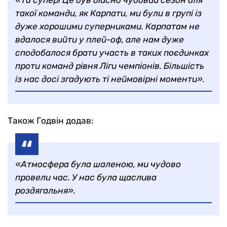
«Та супер! Це був дійсно чудовий сезон для
такої команди, як Карпати, ми були в групі із
дуже хорошими суперниками. Карпатам не
вдалося вийти у плей-оф, але нам дуже
сподобалося брати участь в таких поєдинках
проти команд рівня Ліги чемпіонів. Більшість
із нас досі згадують ті неймовірні моменти».
Також Годвін додав:
«Атмосфера була шаленою, ми чудово
провели час. У нас була щаслива
роздягальня».