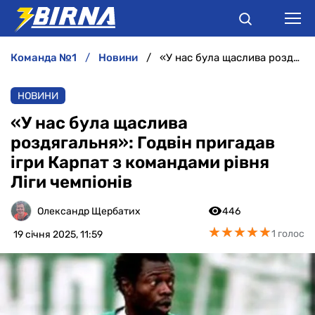
команда №1
новини
«У нас була щаслива роздягальня»: Годвін пригадав ігри Карпат з командами рівня Ліги чемпіонів
НОВИНИ
НОВИНИ
АНАЛІТИКА
«У нас була щаслива
роздягальня»: Годвін пригадав
ІНТЕРВ'Ю
ігри Карпат з командами рівня
Ліги чемпіонів
РІЗНЕ
Олександр Щербатих
446
БУКМЕКЕРИ
★
★
★
★
★
★
★
★
★
★
1 голос
19 січня 2025, 11:59