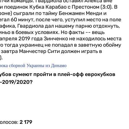
атчи команды. Гвардиола оставил Алекса вне
и поединок Кубка Карабао с Престоном (3:0).
В
ороне) сыграли по тайму Бенжамен Менди и
гал 60 минут, после чего, уступил место на поле
афика, Гвардиола дал нашему парню отдохнуть,
ньо в боевых условиях.
Но факты -- вещь
 апреля 2019 года Зинченко не находилось места
то тогда украинец не попадал в заветную обойму
 завтра Манчестер Сити должен играть в
).
рока сборной Украины из Динамо
клубов сумеют пройти в плей-офф еврокубков
-2019/2020?
голосов:
2 179