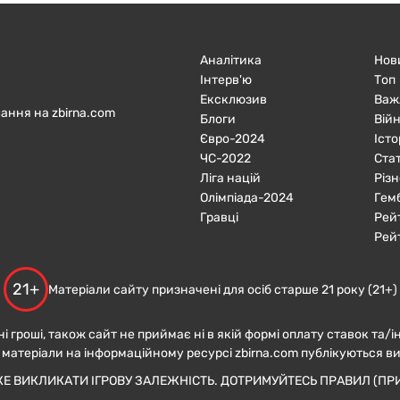
Аналітика
Нов
Інтерв'ю
Топ
Ексклюзив
Важ
ання на zbirna.com
Блоги
Війн
Євро-2024
Істо
ЧC-2022
Ста
Ліга націй
Різн
Олімпіада-2024
Гем
Гравці
Рей
Рей
21+
Матеріали сайту призначені для осіб старше 21 року (21+)
ні гроші, також сайт не приймає ні в якій формі оплату ставок та/і
 матеріали на інформаційному ресурсі zbirna.com публікуються в
ЖЕ ВИКЛИКАТИ ІГРОВУ ЗАЛЕЖНІСТЬ. ДОТРИМУЙТЕСЬ ПРАВИЛ (ПРИ