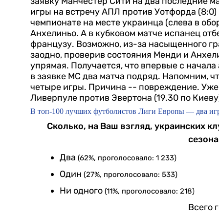
заявку Манчестер Сити на два последние м
игры на встречу АПЛ против Уотфорда (8:0) 
чемпионате на месте украинца (слева в об
Анхелиньо. А в кубковом матче испанец отбе
французу.
Возможно, из-за насыщенного гр
заодно, проверив состояния Менди и Анхели
упрямая. Получается, что впервые с начала
в заявке МС два матча подряд. Напомним, ч
четыре игры. Причина -- повреждение.
Уже
Ливерпуле против Эвертона (19.30 по Киеву
В топ-100 лучших футболистов Лиги Европы — два иг
Сколько, на Ваш взгляд, украинских 
сезона
Два
(62%, проголосовало: 1 233)
Один
(27%, проголосовало: 533)
Ни одного
(11%, проголосовало: 218)
Всего 