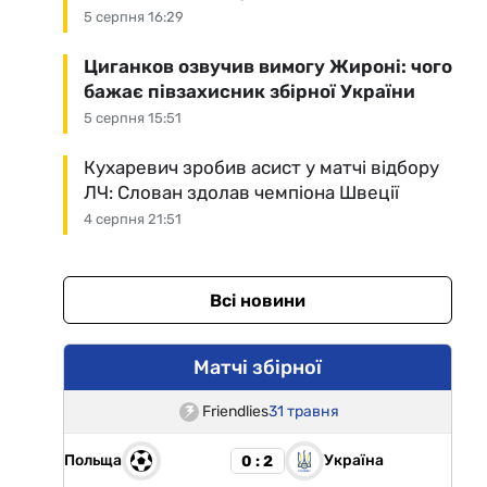
5 серпня 16:29
Циганков озвучив вимогу Жироні: чого
бажає півзахисник збірної України
5 серпня 15:51
Кухаревич зробив асист у матчі відбору
ЛЧ: Слован здолав чемпіона Швеції
4 серпня 21:51
Всі новини
Матчі збірної
Friendlies
31 травня
Польща
Україна
0 : 2