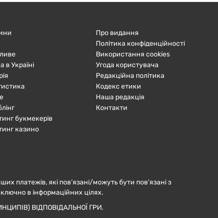
ини
Про видання
Політика конфіденційності
ливе
Використання cookies
а в Україні
Угода користувача
рія
Редакційна політика
тистика
Кодекс етики
е
Наша редакція
блінг
Контакти
тинг букмекерів
тинг казино
нших платежів, які пов’язані/можуть бути пов’язані з
иключно в інформаційних цілях.
НЦИПІВ) ВІДПОВІДАЛЬНОЇ ГРИ.