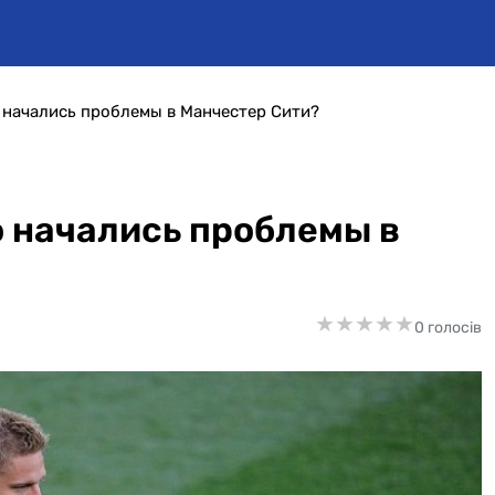
 начались проблемы в Манчестер Сити?
 начались проблемы в
★
★
★
★
★
★
★
★
★
★
0 голосів