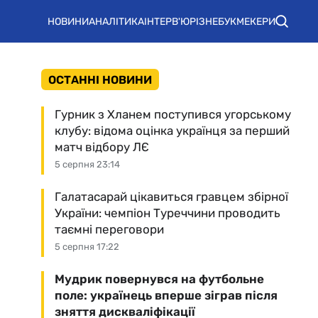
НОВИНИ
АНАЛІТИКА
ІНТЕРВ'Ю
РІЗНЕ
БУКМЕКЕРИ
ОСТАННІ НОВИНИ
Гурник з Хланем поступився угорському
клубу: відома оцінка українця за перший
матч відбору ЛЄ
5 серпня 23:14
Галатасарай цікавиться гравцем збірної
України: чемпіон Туреччини проводить
таємні переговори
5 серпня 17:22
Мудрик повернувся на футбольне
поле: українець вперше зіграв після
зняття дискваліфікації