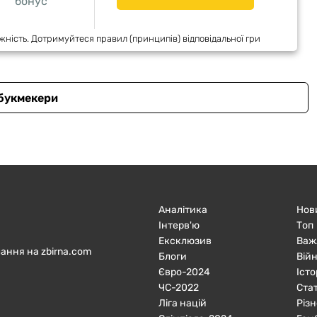
бонус
жність. Дотримуйтеся правил (принципів) відповідальної гри
 букмекери
Аналітика
Нов
Інтерв'ю
Топ
Ексклюзив
Важ
ання на zbirna.com
Блоги
Війн
Євро-2024
Істо
ЧC-2022
Ста
Ліга націй
Різн