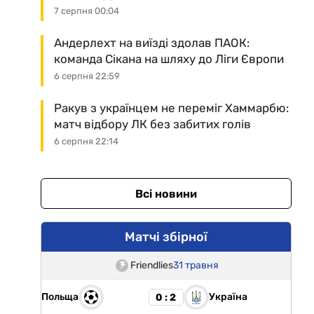
7 серпня 00:04
Андерлехт на виїзді здолав ПАОК:
команда Сікана на шляху до Ліги Європи
6 серпня 22:59
Ракув з українцем не переміг Хаммарбю:
матч відбору ЛК без забитих голів
6 серпня 22:14
Всі новини
Матчі збірної
Friendlies
31 травня
Польща
Україна
0 : 2