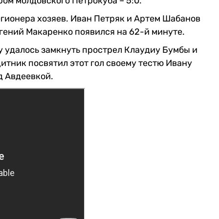
ом молдовского Петрокуба – 5:0.
егионера хозяев. Иван Петряк и Артем Шабанов
вгений Макаренко появился на 62-й минуте.
у удалось замкнуть прострел Клаудиу Бумбы и
итник посвятил этот гол своему тестю Ивану
д Авдеевкой.