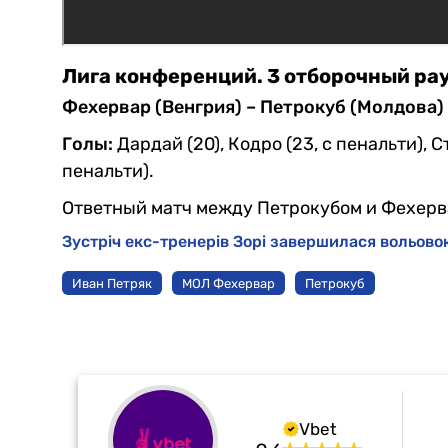
Лига конференций. 3 отборочный ра
Фехервар (Венгрия) – Петрокуб (Молдова) –
Голы:
Дардай (20), Кодро (23, с пенальти), С
пенальти).
Ответный матч между Петрокубом и Фехерва
Зустріч екс-тренерів Зорі завершилася вольо
Иван Петряк
МОЛ Фехервар
Петрокуб
Vbet