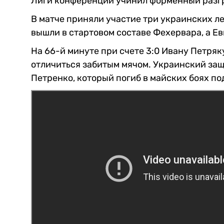
Лиги конференций учинил форменный разгр
В матче приняли участие три украинских л
вышли в стартовом составе Фехервара, а Е
На 66-й минуте при счете 3:0 Ивану Петряк
отличиться забитым мячом. Украинский защ
Петренко, который погиб в майских боях по