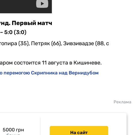
унд. Первый матч
 5:0 (3:0)
топира (35), Петряк (66), Зивзивадзе (88, с
ром состоится 11 августа в Кишиневе.
вою перемогою Скрипника над Вернидубом
Реклама
5000 грн
На сайт