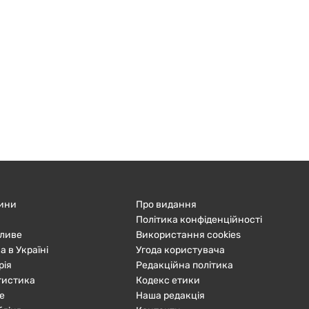
ини
Про видання
Політика конфіденційності
ливе
Використання cookies
а в Україні
Угода користувача
рія
Редакційна політика
тистика
Кодекс етики
е
Наша редакція