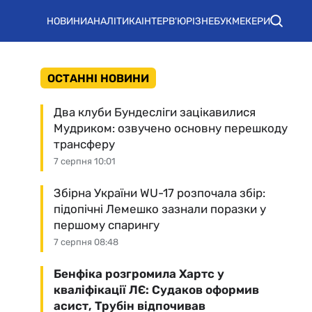
НОВИНИ
АНАЛІТИКА
ІНТЕРВ'Ю
РІЗНЕ
БУКМЕКЕРИ
ОСТАННІ НОВИНИ
Два клуби Бундесліги зацікавилися
Мудриком: озвучено основну перешкоду
трансферу
7 серпня 10:01
Збірна України WU-17 розпочала збір:
підопічні Лемешко зазнали поразки у
першому спарингу
7 серпня 08:48
Бенфіка розгромила Хартс у
кваліфікації ЛЄ: Судаков оформив
асист, Трубін відпочивав