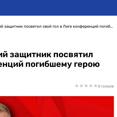
Трогательно! Украинский защитник посвятил свой гол в Лиге конференций погибшему герою (видео)
ий защитник посвятил
ренций погибшему герою
★
★
★
★
★
★
★
★
★
★
0 голосів