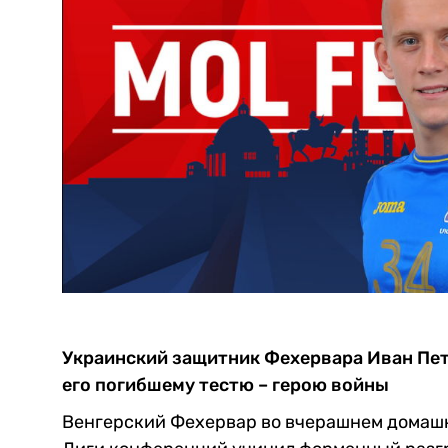
Украинский защитник Фехервара Иван Пет
его погибшему тестю – герою войны
Венгерский Фехервар во вчерашнем домаш