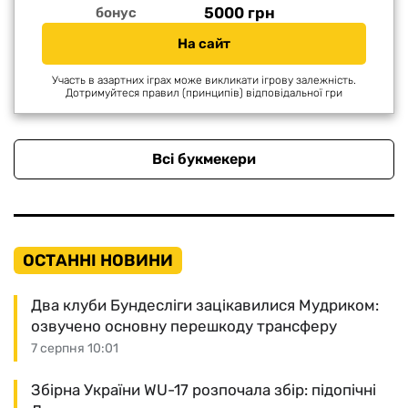
5000 грн
бонус
На сайт
Участь в азартних іграх може викликати ігрову залежність.
Дотримуйтеся правил (принципів) відповідальної гри
Всі букмекери
ОСТАННІ НОВИНИ
Два клуби Бундесліги зацікавилися Мудриком:
озвучено основну перешкоду трансферу
7 серпня 10:01
Збірна України WU-17 розпочала збір: підопічні