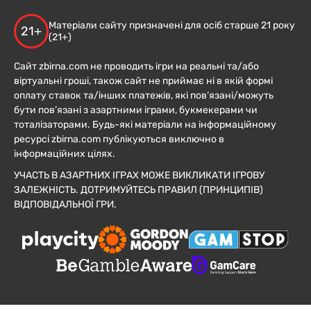
Матеріали сайту призначені для осіб старше 21 року
21+
(21+)
Сайт zbirna.com не проводить ігри на реальні та/або
віртуальні гроші, також сайт не приймає ні в якій формі
оплату ставок та/інших платежів, які пов’язані/можуть
бути пов’язані з азартними іграми, букмекерами чи
тоталізаторами. Будь-які матеріали на інформаційному
ресурсі zbirna.com публікуються виключно в
інформаційних цілях.
УЧАСТЬ В АЗАРТНИХ ІГРАХ МОЖЕ ВИКЛИКАТИ ІГРОВУ
ЗАЛЕЖНІСТЬ. ДОТРИМУЙТЕСЬ ПРАВИЛ (ПРИНЦИПІВ)
ВІДПОВІДАЛЬНОЇ ГРИ.