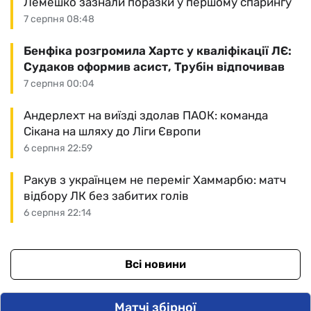
Лемешко зазнали поразки у першому спарингу
7 серпня 08:48
Бенфіка розгромила Хартс у кваліфікації ЛЄ:
Судаков оформив асист, Трубін відпочивав
7 серпня 00:04
Андерлехт на виїзді здолав ПАОК: команда
Сікана на шляху до Ліги Європи
6 серпня 22:59
Ракув з українцем не переміг Хаммарбю: матч
відбору ЛК без забитих голів
6 серпня 22:14
Всі новини
Матчі збірної