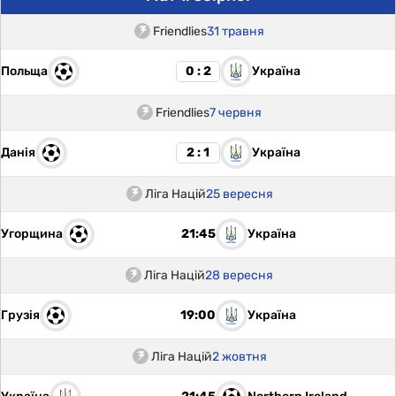
Friendlies
31 травня
Польща
Україна
0 : 2
Friendlies
7 червня
Данія
Україна
2 : 1
Ліга Націй
25 вересня
Угорщина
Україна
21:45
Ліга Націй
28 вересня
Грузія
Україна
19:00
Ліга Націй
2 жовтня