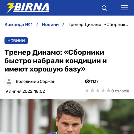
команда №1
новини
Тренер Динамо: «Сборники быстро набрали кондиции и имеют хорошую базу»
НОВИНИ
НОВИНИ
АНАЛІТИКА
Тренер Динамо: «Сборники
быстро набрали кондиции и
ІНТЕРВ'Ю
имеют хорошую базу»
РІЗНЕ
Володимир Сержан
1137
★
★
★
★
★
★
★
★
★
★
0 голосів
9 липня 2022, 18:02
БУКМЕКЕРИ