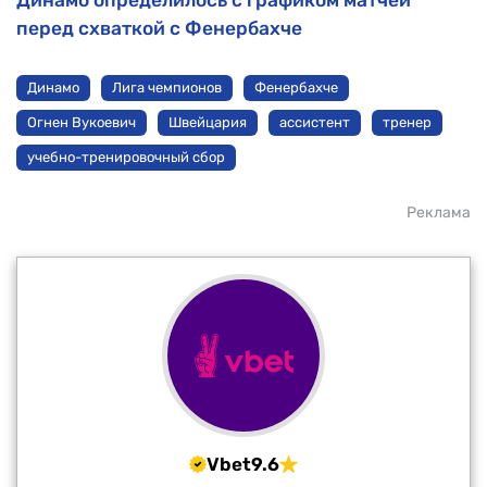
перед схваткой с Фенербахче
Динамо
Лига чемпионов
Фенербахче
Огнен Вукоевич
Швейцария
ассистент
тренер
учебно-тренировочный сбор
Реклама
Vbet
9.6