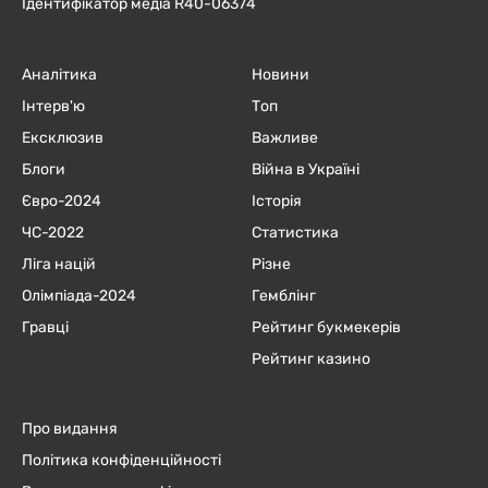
Ідентифікатор медіа R40-06374
Аналітика
Новини
Інтерв'ю
Топ
Ексклюзив
Важливе
Блоги
Війна в Україні
Євро-2024
Історія
ЧC-2022
Статистика
Ліга націй
Різне
Олімпіада-2024
Гемблінг
Гравці
Рейтинг букмекерів
Рейтинг казино
Про видання
Політика конфіденційності