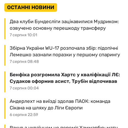
ОСТАННІ НОВИНИ
Два клуби Бундесліги зацікавилися Мудриком:
озвучено основну перешкоду трансферу
7 серпня 10:01
Збірна України WU-17 розпочала збір: підопічні
Лемешко зазнали поразки у першому спарингу
7 серпня 08:48
Бенфіка розгромила Хартс у кваліфікації ЛЄ:
Судаков оформив асист, Трубін відпочивав
7 серпня 00:04
Андерлехт на виїзді здолав ПАОК: команда
Сікана на шляху до Ліги Європи
6 серпня 22:59
Ракув з українцем не переміг Хаммарбю: матч