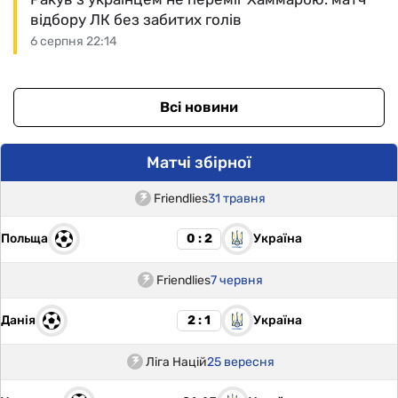
відбору ЛК без забитих голів
6 серпня 22:14
Всі новини
Матчі збірної
Friendlies
31 травня
Польща
Україна
0 : 2
Friendlies
7 червня
Данія
Україна
2 : 1
Ліга Націй
25 вересня