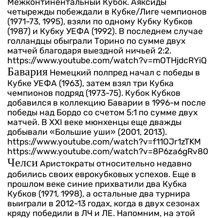
Межконтинентальный Кубок. Аяксиды
четырежды побеждали в Кубке/Лиге чемпионов
(1971-73, 1995), взяли по одному Кубку Кубков
(1987) и Кубку УЕФА (1992). В последнем случае
голландцы обыграли Торино по сумме двух
матчей благодаря выездной ничьей 2:2.
https://www.youtube.com/watch?v=mOTHjdcRYiQ
Бавария
Немецкий полпред начал с победы в
Кубке УЕФА (1963), затем взял три Кубка
чемпионов подряд (1973-75). Кубок Кубков
добавился в коллекцию Баварии в 1996-м после
победы над Бордо со счетом 5:1 по сумме двух
матчей. В XXI веке мюнхенцы еще дважды
добывали «Большие уши» (2001, 2013).
https://www.youtube.com/watch?v=f11OJr1zTKM
https://www.youtube.com/watch?v=8P6za6gRv80
Челси
Аристократы относительно недавно
добились своих еврокубковых успехов. Еще в
прошлом веке синие прихватили два Кубка
Кубков (1971, 1998), а остальные два турнира
выиграли в 2012-13 годах, когда в двух сезонах
кряду победили в ЛЧ и ЛЕ. Напомним, на этой