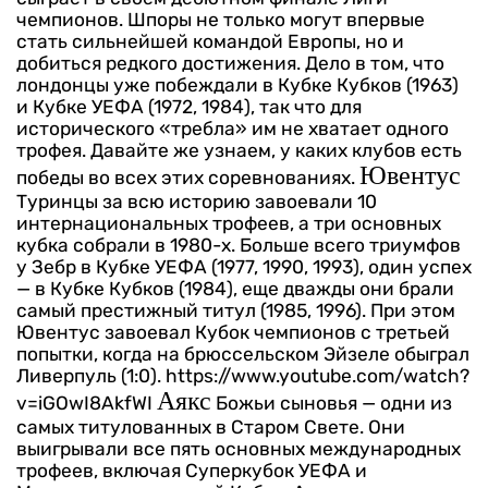
чемпионов. Шпоры не только могут впервые
стать сильнейшей командой Европы, но и
добиться редкого достижения. Дело в том, что
лондонцы уже побеждали в Кубке Кубков (1963)
и Кубке УЕФА (1972, 1984), так что для
исторического «требла» им не хватает одного
трофея. Давайте же узнаем, у каких клубов есть
Ювентус
победы во всех этих соревнованиях.
Туринцы за всю историю завоевали 10
интернациональных трофеев, а три основных
кубка собрали в 1980-х. Больше всего триумфов
у Зебр в Кубке УЕФА (1977, 1990, 1993), один успех
— в Кубке Кубков (1984), еще дважды они брали
самый престижный титул (1985, 1996). При этом
Ювентус завоевал Кубок чемпионов с третьей
попытки, когда на брюссельском Эйзеле обыграл
Ливерпуль (1:0).
https://www.youtube.com/watch?
Аякс
v=iGOwI8AkfWI
Божьи сыновья — одни из
самых титулованных в Старом Свете. Они
выигрывали все пять основных международных
трофеев, включая Суперкубок УЕФА и