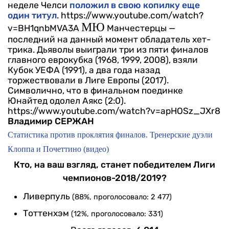
неделе Челси
положил в свою копилку еще
один титул
.
https://www.youtube.com/watch?
МЮ
v=BH1qnbMVA3A
Манчестерцы —
последний на данный момент обладатель хет-
трика. Дьяволы выиграли три из пяти финалов
главного еврокубка (1968, 1999, 2008), взяли
Кубок УЕФА (1991), а два года назад
торжествовали в Лиге Европы (2017).
Символично, что в финальном поединке
Юнайтед одолел Аякс (2:0).
https://www.youtube.com/watch?v=apHOSz_JXr8
Владимир СЕРЖАН
Статистика против проклятия финалов. Тренерские дуэли
Клоппа и Почеттино (видео)
Кто, на ваш взгляд, станет победителем Лиги
чемпионов-2018/2019?
Ливерпуль
(88%, проголосовало: 2 477)
Тоттенхэм
(12%, проголосовало: 331)