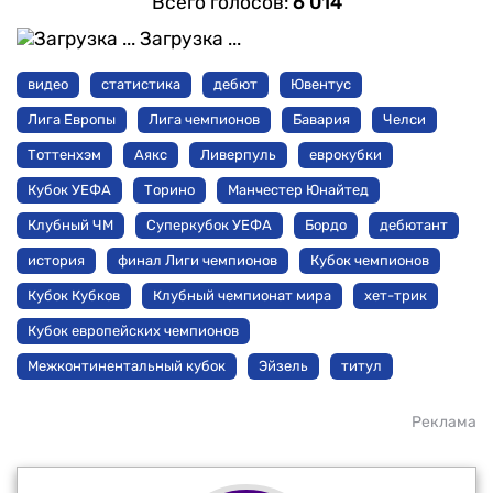
Всего голосов:
6 014
Загрузка ...
видео
статистика
дебют
Ювентус
Лига Европы
Лига чемпионов
Бавария
Челси
Тоттенхэм
Аякс
Ливерпуль
еврокубки
Кубок УЕФА
Торино
Манчестер Юнайтед
Клубный ЧМ
Суперкубок УЕФА
Бордо
дебютант
история
финал Лиги чемпионов
Кубок чемпионов
Кубок Кубков
Клубный чемпионат мира
хет-трик
Кубок европейских чемпионов
Межконтинентальный кубок
Эйзель
титул
Реклама