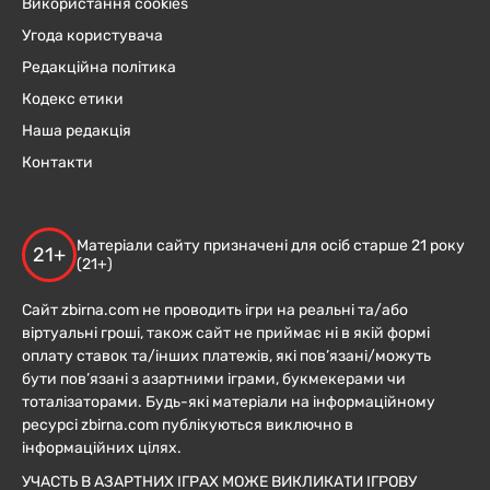
Використання cookies
Угода користувача
Редакційна політика
Кодекс етики
Наша редакція
Контакти
Матеріали сайту призначені для осіб старше 21 року
21+
(21+)
Сайт zbirna.com не проводить ігри на реальні та/або
віртуальні гроші, також сайт не приймає ні в якій формі
оплату ставок та/інших платежів, які пов’язані/можуть
бути пов’язані з азартними іграми, букмекерами чи
тоталізаторами. Будь-які матеріали на інформаційному
ресурсі zbirna.com публікуються виключно в
інформаційних цілях.
УЧАСТЬ В АЗАРТНИХ ІГРАХ МОЖЕ ВИКЛИКАТИ ІГРОВУ