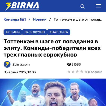
команда №1
новини
Тоттенхэм в шаге от попадания в элиту. Команды-победители всех трех главных еврокубков
НОВИНИ
НОВИНИ
ЕКСКЛЮЗИВ
АНАЛІТИКА
АНАЛІТИКА
Тоттенхэм в шаге от попадания в
элиту. Команды-победители всех
ІНТЕРВ'Ю
трех главных еврокубков
РІЗНЕ
Zbirna.com
31583
★
★
★
★
★
★
★
★
★
★
0 голосів
1 червня 2019, 19:03
БУКМЕКЕРИ