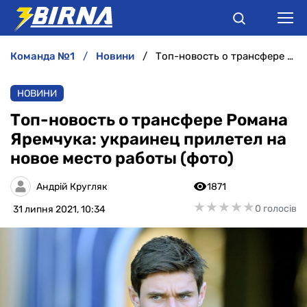
команда №1
новини
Топ-новость о трансфере Романа Яремчука: украинец прилетел на новое место работы (фото)
НОВИНИ
НОВИНИ
АНАЛІТИКА
Топ-новость о трансфере Романа
Яремчука: украинец прилетел на
ІНТЕРВ'Ю
новое место работы (фото)
РІЗНЕ
Андрій Кругляк
1871
★
★
★
★
★
★
★
★
★
★
0 голосів
31 липня 2021, 10:34
БУКМЕКЕРИ