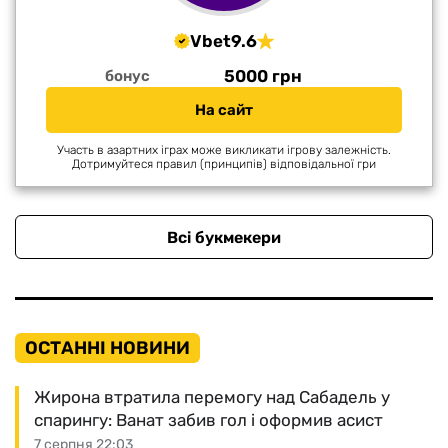
Vbet
9.6
5000 грн
бонус
На сайт
Участь в азартних іграх може викликати ігрову залежність.
Дотримуйтеся правил (принципів) відповідальної гри
Всі букмекери
ОСТАННІ НОВИНИ
Жирона втратила перемогу над Сабадель у
спарингу: Ванат забив гол і оформив асист
7 серпня 22:03