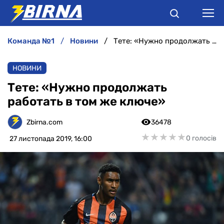
команда №1
новини
Тете: «Нужно продолжать работать в том же ключе»
НОВИНИ
НОВИНИ
АНАЛІТИКА
Тете: «Нужно продолжать
работать в том же ключе»
ІНТЕРВ'Ю
Zbirna.com
36478
РІЗНЕ
★
★
★
★
★
★
★
★
★
★
0 голосів
27 листопада 2019, 16:00
БУКМЕКЕРИ