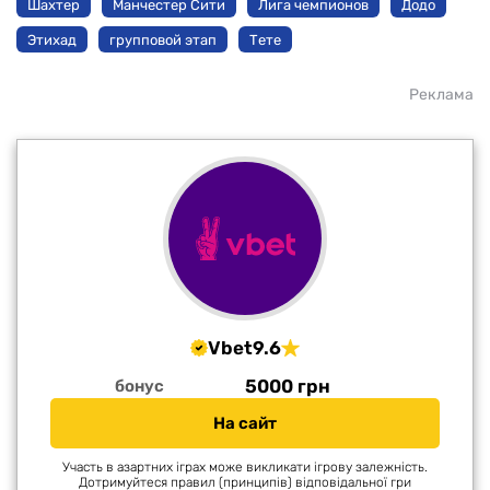
Шахтер
Манчестер Сити
Лига чемпионов
Додо
Этихад
групповой этап
Тете
Реклама
Vbet
9.6
5000 грн
бонус
На сайт
Участь в азартних іграх може викликати ігрову залежність.
Дотримуйтеся правил (принципів) відповідальної гри