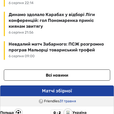
6 серпня 22:14
Динамо здолало Карабах у відборі Ліги
конференцій: гол Пономаренка приніс
киянам звитягу
6 серпня 21:56
Невдалий матч Забарного: ПСЖ розгромно
програв Мальорці товариський трофей
6 серпня 09:00
Всі новини
Матчі збірної
Friendlies
31 травня
Польща
Україна
0 : 2