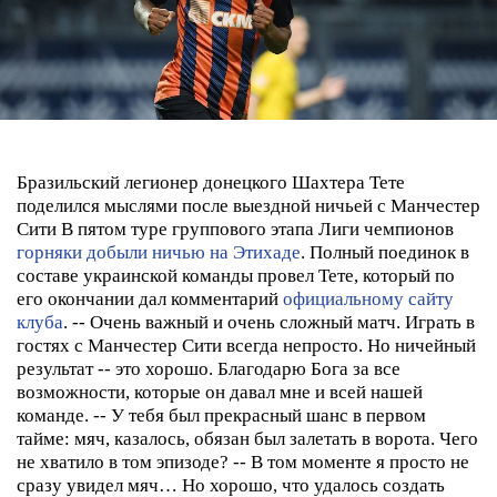
Бразильский легионер донецкого Шахтера Тете
поделился мыслями после выездной ничьей с Манчестер
Сити
В пятом туре группового этапа Лиги чемпионов
горняки добыли ничью на Этихаде
. Полный поединок в
составе украинской команды провел Тете, который по
его окончании дал комментарий
официальному сайту
клуба
.
-- Очень важный и очень сложный матч. Играть в
гостях с Манчестер Сити всегда непросто. Но ничейный
результат -- это хорошо. Благодарю Бога за все
возможности, которые он давал мне и всей нашей
команде.
-- У тебя был прекрасный шанс в первом
тайме: мяч, казалось, обязан был залетать в ворота. Чего
не хватило в том эпизоде?
-- В том моменте я просто не
сразу увидел мяч… Но хорошо, что удалось создать