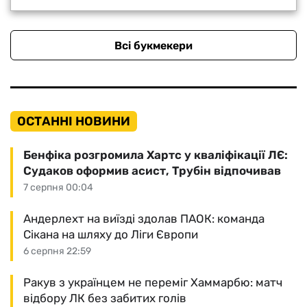
Всі букмекери
ОСТАННІ НОВИНИ
Бенфіка розгромила Хартс у кваліфікації ЛЄ:
Судаков оформив асист, Трубін відпочивав
7 серпня 00:04
Андерлехт на виїзді здолав ПАОК: команда
Сікана на шляху до Ліги Європи
6 серпня 22:59
Ракув з українцем не переміг Хаммарбю: матч
відбору ЛК без забитих голів