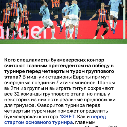
Кого специалисты букмекерских контор
считают главным претендентом на победу в
турнире перед четвертым туром группового
этапа?
В мид-уик стадионы Европы примут
очередные поединки Лиги чемпионов. Шансы
выйти из группы и выиграть титул сохраняют
все 32 команды группового этапа, но лишь у
некоторых из них есть реальные предпосылки
для триумфа. Фаворитов турнира перед
четвертым туром нам поможет определить
букмекерская контора
1XBET
.
Как и
перед
стартом основного турнира
, главным