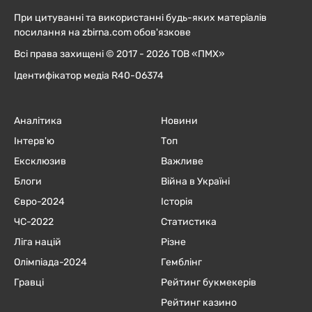
При цитуванні та використанні будь-яких матеріалів
посилання на zbirna.com обов'язкове
Всі права захищені © 2017 - 2026 ТОВ «ПМХ»
Ідентифікатор медіа R40-06374
Аналітика
Новини
Інтерв'ю
Топ
Ексклюзив
Важливе
Блоги
Війна в Україні
Євро-2024
Історія
ЧC-2022
Статистика
Ліга націй
Різне
Олімпіада-2024
Гемблінг
Гравці
Рейтинг букмекерів
Рейтинг казино