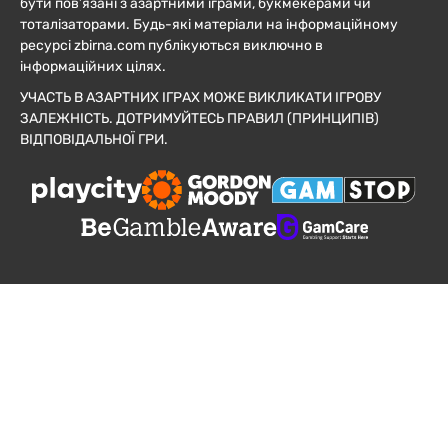
бути пов’язані з азартними іграми, букмекерами чи
тоталізаторами. Будь-які матеріали на інформаційному
ресурсі zbirna.com публікуються виключно в
інформаційних цілях.
УЧАСТЬ В АЗАРТНИХ ІГРАХ МОЖЕ ВИКЛИКАТИ ІГРОВУ
ЗАЛЕЖНІСТЬ. ДОТРИМУЙТЕСЬ ПРАВИЛ (ПРИНЦИПІВ)
ВІДПОВІДАЛЬНОЇ ГРИ.