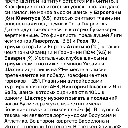
претендентом на титул остается
МанСити
(5,1).
Коэффициент на итоговый успех горожан даже
снизился. Не менее высоки шансы у
Барселоны
(6) и
Ювентуса
(6,5), которых считают главными
оппонентами подопечных Пепа Гвардиолы.
Далее идут тяжеловесы, в которых букмекеры
верят меньше. Это финалисты предыдущей Лиги
чемпионов
Ливерпуль
(8,5) и
Реал
(10),
триумфатор Лиги Европы
Атлетико
(10), а также
чемпионы Франции и Германии
ПСЖ
(9,5) и
Бавария
(9). У остальных клубов шансы на
триумф заметно ниже.
Чемпион Украины
Шахтер
идет лишь на 21-м месте в списке
претендентов на победу. Коэффициент на
горняков — 251. Главными аутсайдерами
турнира являются
АЕК
,
Виктория Пльзень
и
Янг
Бойз
, шансы которых оценивают в 1000 к
одному.
Шахтеру нужно прыгать в последний
вагон
Букмекерам уже известны имена
большинства участников плей-офф. В группе А
таковыми являются дортмундская Боруссия и
Атлетико. Во втором квартете Барселона и
Интер отцепили Тоттенхэм.
В третьей «пульке»