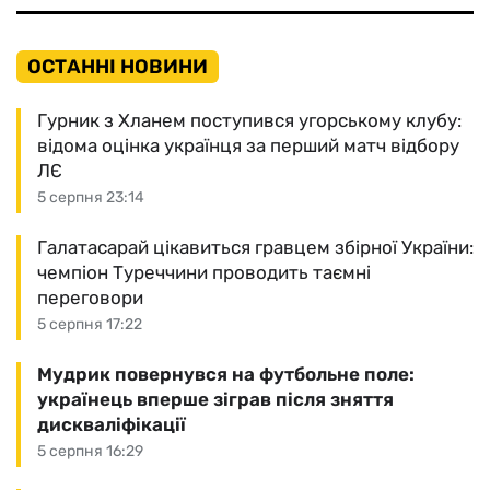
ОСТАННІ НОВИНИ
Гурник з Хланем поступився угорському клубу:
відома оцінка українця за перший матч відбору
ЛЄ
5 серпня 23:14
Галатасарай цікавиться гравцем збірної України:
чемпіон Туреччини проводить таємні
переговори
5 серпня 17:22
Мудрик повернувся на футбольне поле:
українець вперше зіграв після зняття
дискваліфікації
5 серпня 16:29