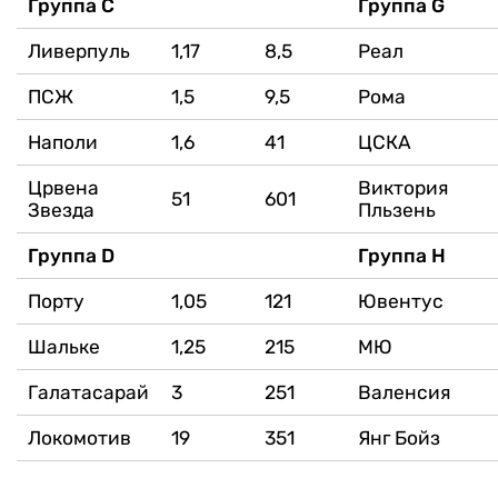
Группа С
Группа G
Ливерпуль
1,17
8,5
Реал
ПСЖ
1,5
9,5
Рома
Наполи
1,6
41
ЦСКА
Црвена
Виктория
51
601
Звезда
Пльзень
Группа D
Группа Н
Порту
1,05
121
Ювентус
Шальке
1,25
215
МЮ
Галатасарай
3
251
Валенсия
Локомотив
19
351
Янг Бойз