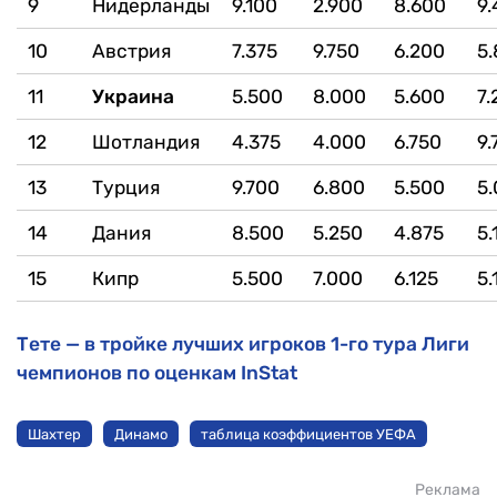
9
Нидерланды
9.100
2.900
8.600
9
10
Австрия
7.375
9.750
6.200
5
11
Украина
5.500
8.000
5.600
7.
12
Шотландия
4.375
4.000
6.750
9.
13
Турция
9.700
6.800
5.500
5
14
Дания
8.500
5.250
4.875
5.
15
Кипр
5.500
7.000
6.125
5.
Тете — в тройке лучших игроков 1-го тура Лиги
чемпионов по оценкам InStat
Шахтер
Динамо
таблица коэффициентов УЕФА
Реклама