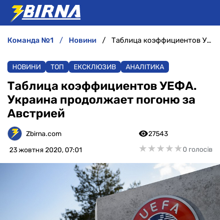
команда №1
новини
Таблица коэффициентов УЕФА. Украина продолжает погоню за Австрией
НОВИНИ
НОВИНИ
ТОП
ЕКСКЛЮЗИВ
АНАЛІТИКА
АНАЛІТИКА
Таблица коэффициентов УЕФА.
Украина продолжает погоню за
ІНТЕРВ'Ю
Австрией
РІЗНЕ
Zbirna.com
27543
★
★
★
★
★
★
★
★
★
★
0 голосів
23 жовтня 2020, 07:01
БУКМЕКЕРИ