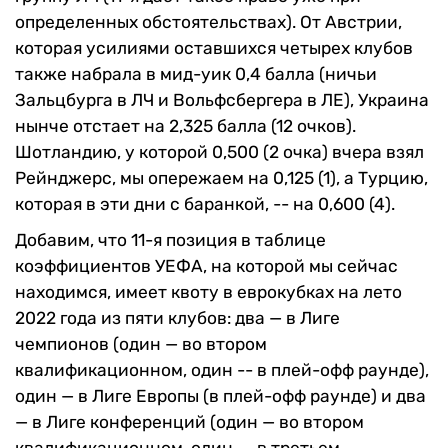
определенных обстоятельствах). От Австрии,
которая усилиями оставшихся четырех клубов
также набрала в мид-уик 0,4 балла (ничьи
Зальцбурга в ЛЧ и Вольфсбергера в ЛЕ), Украина
нынче отстает на 2,325 балла (12 очков).
Шотландию, у которой 0,500 (2 очка) вчера взял
Рейнджерс, мы опережаем на 0,125 (1), а Турцию,
которая в эти дни с баранкой, -- на 0,600 (4).
Добавим, что 11-я позиция в таблице
коэффициентов УЕФА, на которой мы сейчас
находимся, имеет квоту в еврокубках на лето
2022 года из пяти клубов: два — в Лиге
чемпионов (один — во втором
квалификационном, один -- в плей-офф раунде),
один — в Лиге Европы (в плей-офф раунде) и два
— в Лиге конференций (один — во втором