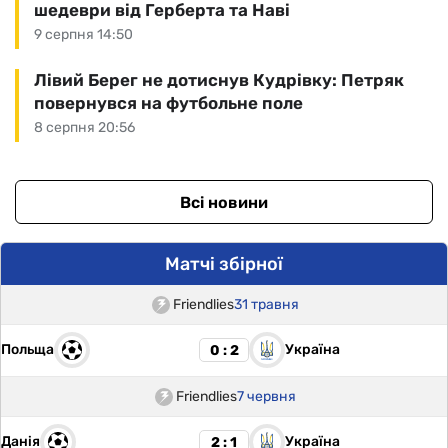
шедеври від Герберта та Наві
9 серпня 14:50
Лівий Берег не дотиснув Кудрівку: Петряк
повернувся на футбольне поле
8 серпня 20:56
Всі новини
Матчі збірної
Friendlies
31 травня
Польща
Україна
0 : 2
Friendlies
7 червня
Данія
Україна
2 : 1