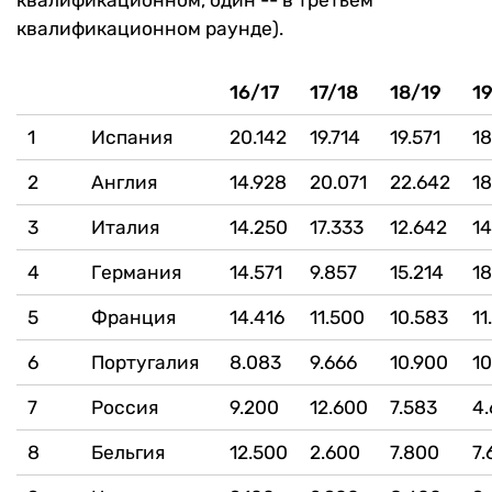
квалификационном, один -- в третьем
квалификационном раунде).
16/17
17/18
18/19
1
1
Испания
20.142
19.714
19.571
18
2
Англия
14.928
20.071
22.642
18
3
Италия
14.250
17.333
12.642
14
4
Германия
14.571
9.857
15.214
18
5
Франция
14.416
11.500
10.583
11
6
Португалия
8.083
9.666
10.900
10
7
Россия
9.200
12.600
7.583
4.
8
Бельгия
12.500
2.600
7.800
7.