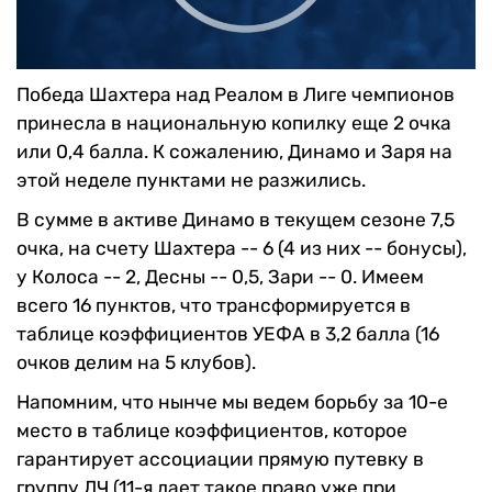
Победа Шахтера над Реалом в Лиге чемпионов
принесла в национальную копилку еще 2 очка
или 0,4 балла. К сожалению, Динамо и Заря на
этой неделе пунктами не разжились.
В сумме в активе Динамо в текущем сезоне 7,5
очка, на счету Шахтера -- 6 (4 из них -- бонусы),
у Колоса -- 2, Десны -- 0,5, Зари -- 0. Имеем
всего 16 пунктов, что трансформируется в
таблице коэффициентов УЕФА в 3,2 балла (16
очков делим на 5 клубов).
Напомним, что нынче мы ведем борьбу за 10-е
место в таблице коэффициентов, которое
гарантирует ассоциации прямую путевку в
группу ЛЧ (11-я дает такое право уже при