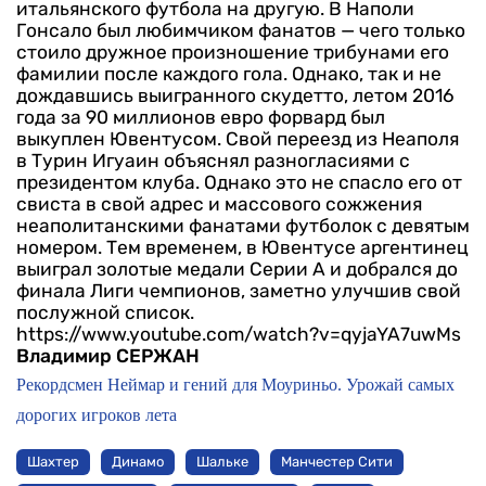
итальянского футбола на другую. В Наполи
Гонсало был любимчиком фанатов — чего только
стоило дружное произношение трибунами его
фамилии после каждого гола. Однако, так и не
дождавшись выигранного скудетто, летом 2016
года за 90 миллионов евро форвард был
выкуплен Ювентусом.
Свой переезд из Неаполя
в Турин Игуаин объяснял разногласиями с
президентом клуба. Однако это не спасло его от
свиста в свой адрес и массового сожжения
неаполитанскими фанатами футболок с девятым
номером. Тем временем, в Ювентусе аргентинец
выиграл золотые медали Серии A и добрался до
финала Лиги чемпионов, заметно улучшив свой
послужной список.
https://www.youtube.com/watch?v=qyjaYA7uwMs
Владимир СЕРЖАН
Рекордсмен Неймар и гений для Моуриньо. Урожай самых
дорогих игроков лета
Шахтер
Динамо
Шальке
Манчестер Сити