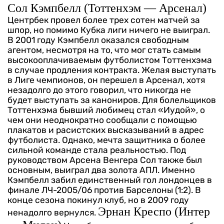
Сол Кэмпбелл (Тоттенхэм — Арсенал)
Центрбек провел более трех сотен матчей за
шпор, но помимо Кубка лиги ничего не выиграл.
В 2001 году Кэмпбелл оказался свободным
агентом, несмотря на то, что мог стать самым
высокооплачиваемым футболистом Тоттенхэма
в случае продления контракта. Желая выступать
в Лиге чемпионов, он перешел в Арсенал, хотя
незадолго до этого говорил, что никогда не
будет выступать за канониров.
Для болельщиков
Тоттенхэма бывший любимец стал «Иудой», о
чем они неоднократно сообщали с помощью
плакатов и расистских высказываний в адрес
футболиста. Однако, мечта защитника о более
сильной команде стала реальностью. Под
руководством Арсена Венгера Сол также был
основным, выиграл два золота АПЛ. Именно
Кэмпбелл забил единственный гол лондонцев в
финале ЛЧ-2005/06 против Барселоны (1:2). В
конце сезона покинул клуб, но в 2009 году
Эрнан Креспо (Интер
ненадолго вернулся.