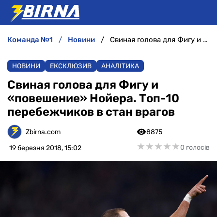
команда №1
новини
Свиная голова для Фигу и «повешение» Нойера. Топ-10 перебежчиков в стан врагов
НОВИНИ
НОВИНИ
ЕКСКЛЮЗИВ
АНАЛІТИКА
АНАЛІТИКА
Свиная голова для Фигу и
«повешение» Нойера. Топ-10
ІНТЕРВ'Ю
перебежчиков в стан врагов
РІЗНЕ
Zbirna.com
8875
★
★
★
★
★
★
★
★
★
★
0 голосів
19 березня 2018, 15:02
БУКМЕКЕРИ