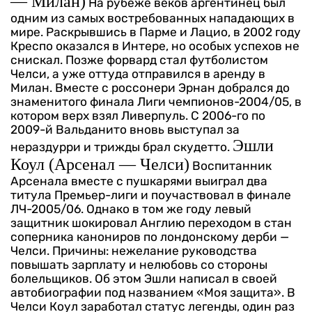
— Милан)
На рубеже веков аргентинец был
одним из самых востребованных нападающих в
мире. Раскрывшись в Парме и Лацио, в 2002 году
Креспо оказался в Интере, но особых успехов не
снискал. Позже форвард стал футболистом
Челси, а уже оттуда отправился в аренду в
Милан. Вместе с россонери Эрнан добрался до
знаменитого финала Лиги чемпионов-2004/05, в
котором верх взял Ливерпуль. С 2006-го по
2009-й Вальданито вновь выступал за
Эшли
нераздурри и трижды брал скудетто.
Коул (Арсенал — Челси)
Воспитанник
Арсенала вместе с пушкарями выиграл два
титула Премьер-лиги и поучаствовал в финале
ЛЧ-2005/06. Однако в том же году левый
защитник шокировал Англию переходом в стан
соперника канониров по лондонскому дерби —
Челси. Причины: нежелание руководства
повышать зарплату и нелюбовь со стороны
болельщиков. Об этом Эшли написал в своей
автобиографии под названием «Моя защита». В
Челси Коул заработал статус легенды, один раз