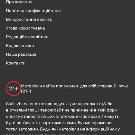
Про видання
Політика конфіденційності
Використання cookies
Угода користувача
Редакційна політика
Кодекс етики
Наша редакція
Контакти
Матеріали сайту призначені для осіб старше 21 року
21+
(21+)
Сайт zbirna.com не проводить ігри на реальні та/або
віртуальні гроші, також сайт не приймає ні в якій формі
оплату ставок та/інших платежів, які пов’язані/можуть
бути пов’язані з азартними іграми, букмекерами чи
тоталізаторами. Будь-які матеріали на інформаційному