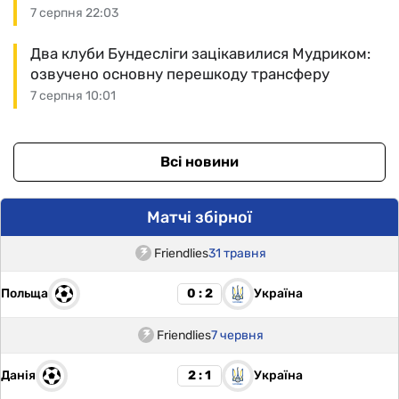
7 серпня 22:03
Два клуби Бундесліги зацікавилися Мудриком:
озвучено основну перешкоду трансферу
7 серпня 10:01
Всі новини
Матчі збірної
Friendlies
31 травня
Польща
Україна
0 : 2
Friendlies
7 червня
Данія
Україна
2 : 1