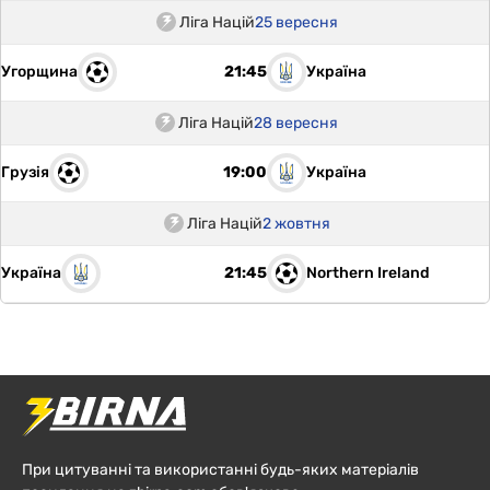
Ліга Націй
25 вересня
Угорщина
Україна
21:45
Ліга Націй
28 вересня
Грузія
Україна
19:00
Ліга Націй
2 жовтня
Україна
Northern Ireland
21:45
При цитуванні та використанні будь-яких матеріалів