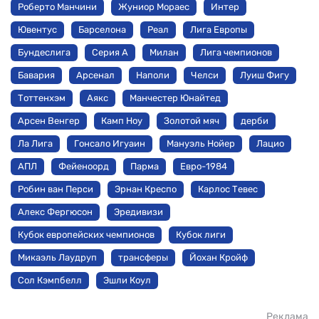
Роберто Манчини
Жуниор Мораес
Интер
Ювентус
Барселона
Реал
Лига Европы
Бундеслига
Серия А
Милан
Лига чемпионов
Бавария
Арсенал
Наполи
Челси
Луиш Фигу
Тоттенхэм
Аякс
Манчестер Юнайтед
Арсен Венгер
Камп Ноу
Золотой мяч
дерби
Ла Лига
Гонсало Игуаин
Мануэль Нойер
Лацио
АПЛ
Фейеноорд
Парма
Евро-1984
Робин ван Перси
Эрнан Креспо
Карлос Тевес
Алекс Фергюсон
Эредивизи
Кубок европейских чемпионов
Кубок лиги
Микаэль Лаудруп
трансферы
Йохан Кройф
Сол Кэмпбелл
Эшли Коул
Реклама