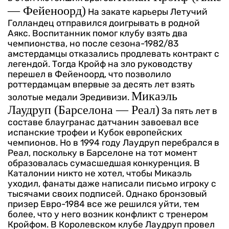
— Фейеноорд)
На закате карьеры Летучий
Голландец отправился доигрывать в родной
Аякс. Воспитанник помог клубу взять два
чемпионства, но после сезона-1982/83
амстердамцы отказались продлевать контракт с
легендой. Тогда Кройф на зло руководству
перешел в Фейеноорд, что позволило
роттердамцам впервые за десять лет взять
Микаэль
золотые медали Эредивизи.
Лаудруп (Барселона — Реал)
За пять лет в
составе блаугранас датчанин завоевал все
испанские трофеи и Кубок европейских
чемпионов. Но в 1994 году Лаудруп перебрался в
Реал, поскольку в Барселоне на тот момент
образовалась сумасшедшая конкуренция. В
Каталонии никто не хотел, чтобы Микаэль
уходил, фанаты даже написали письмо игроку с
тысячами своих подписей. Однако бронзовый
призер Евро-1984 все же решился уйти, тем
более, что у него возник конфликт с тренером
Кройфом.
В Королевском клубе Лаудруп провел