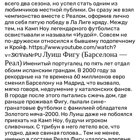
всего два сезона, но успел стать одним из
любимчиков местной публики. Он сразу же взял
чемпионство вместе с Реалом, оформив лично
для себя пятую победу в Ла Лиге кряду. Между
тем, на Камп Ноу легендарного футболиста
освистывали и называли «Иудой». Совсем не
по-дружески относился к бывшему подопечному
и Кройф.
https://www.youtube.com/watch?
Луиш Фигу (Барселона —
v=3KI1iVaNrPU
Реал)
Именитый португалец по пять лет отдал
обоим испанским грандам. В 2000 году за
рекордные на те времена 60 миллионов евро
сменил Барселону на Мадрид, что вызвало,
мягко говоря, недоумение у каталонских фанов.
В городе после этого пытались сжечь дом, где
раньше проживал Фигу, пылали сине-
гранатовые футболки с фамилией обладателя
Золотого мяча-2000.
Но Луиш даже не побоялся
приехать на Камп Ноу, будучи игроком
сливочных. С трибун в него летело все, что
угодно, даже свиная голова… Тем не менее,
именно в составе Реала Фигу удалось впервые