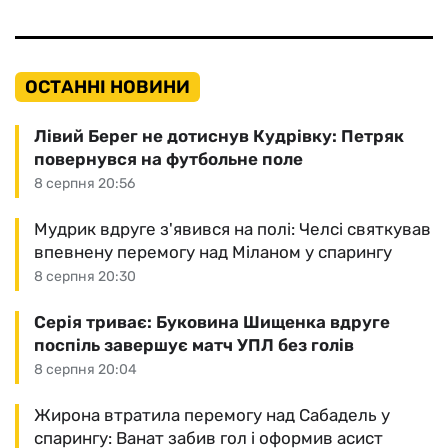
ОСТАННІ НОВИНИ
Лівий Берег не дотиснув Кудрівку: Петряк
повернувся на футбольне поле
8 серпня 20:56
Мудрик вдруге з'явився на полі: Челсі святкував
впевнену перемогу над Міланом у спарингу
8 серпня 20:30
Серія триває: Буковина Шищенка вдруге
поспіль завершує матч УПЛ без голів
8 серпня 20:04
Жирона втратила перемогу над Сабадель у
спарингу: Ванат забив гол і оформив асист