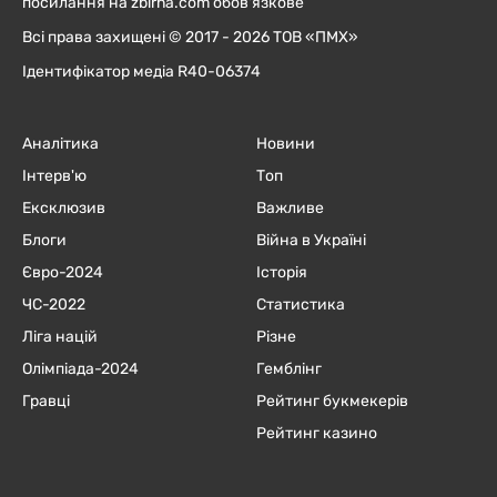
посилання на zbirna.com обов'язкове
Всі права захищені © 2017 - 2026 ТОВ «ПМХ»
Ідентифікатор медіа R40-06374
Аналітика
Новини
Інтерв'ю
Топ
Ексклюзив
Важливе
Блоги
Війна в Україні
Євро-2024
Історія
ЧC-2022
Статистика
Ліга націй
Різне
Олімпіада-2024
Гемблінг
Гравці
Рейтинг букмекерів
Рейтинг казино