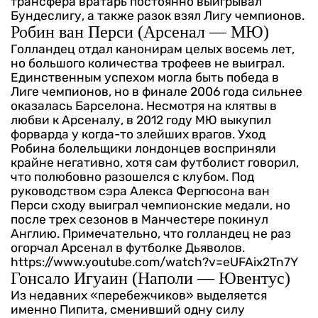
трансфера вратарь постоянно выигрывал
Бундеслигу, а также разок взял Лигу чемпионов.
Робин ван Перси (Арсенал — МЮ)
Голландец отдал канонирам целых восемь лет,
но большого количества трофеев не выиграл.
Единственным успехом могла быть победа в
Лиге чемпионов, но в финале 2006 года сильнее
оказалась Барселона. Несмотря на клятвы в
любви к Арсеналу, в 2012 году МЮ выкупил
форварда у когда-то злейших врагов. Уход
Робина болельщики лондонцев восприняли
крайне негативно, хотя сам футболист говорил,
что полюбовно разошелся с клубом. Под
руководством сэра Алекса Фергюсона ван
Перси сходу выиграл чемпионские медали, но
после трех сезонов в Манчестере покинул
Англию. Примечательно, что голландец не раз
огорчал Арсенал в футболке Дьяволов.
https://www.youtube.com/watch?v=eUFAix2Tn7Y
Гонсало Игуаин (Наполи — Ювентус)
Из недавних «перебежчиков» выделяется
именно Пипита, сменивший одну силу