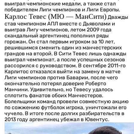
выиграл чемпионские медали, а также стал
победителем Лиги чемпионов и Лиги Европы.
Карлос Тевес (МЮ — МанСити)
Дважды
став чемпионом АПЛ вместе с Дьяволами и
выиграв Лигу чемпионов, летом 2009 года
скандальный аргентинец пополнил ряды
горожан. Он стал первым игроком за 10 лет,
решившимся сменить один из манчестерских
грандов на второй. В Сити Тевес лишь однажды
выиграл чемпионат, а после успешных сезонов
рассорился с руководством.
В сентябре 2011-го
Карлитос отказался выйти на замену в матче
Лиги чемпионов против Баварии, после чего
окончательно потерял доверие Роберто
Манчини. Удивительно, но Тевесу удалось
сплотить фанатов обоих Манчестеров.
Болельщики команд провели совместную акцию
по сожжению футболок игрока, уничтожали его
чучело. В итоге после долгих разбирательств в
2013 году аргентинец убежал в Ювентус.