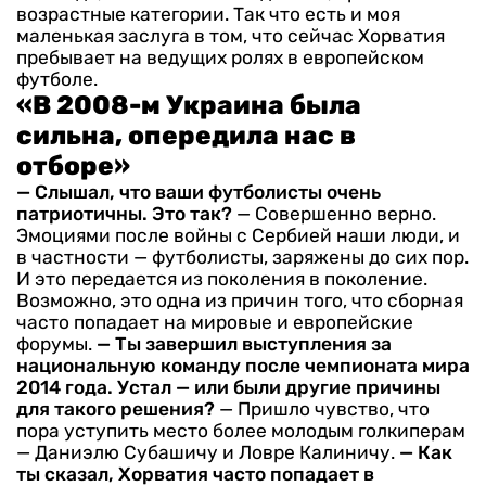
возрастные категории. Так что есть и моя
маленькая заслуга в том, что сейчас Хорватия
пребывает на ведущих ролях в европейском
футболе.
«В 2008-м Украина была
сильна, опередила нас в
отборе»
— Слышал, что ваши футболисты очень
патриотичны. Это так?
— Совершенно верно.
Эмоциями после войны с Сербией наши люди, и
в частности — футболисты, заряжены до сих пор.
И это передается из поколения в поколение.
Возможно, это одна из причин того, что сборная
часто попадает на мировые и европейские
форумы.
— Ты завершил выступления за
национальную команду после чемпионата мира
2014 года. Устал — или были другие причины
для такого решения?
— Пришло чувство, что
пора уступить место более молодым голкиперам
— Даниэлю Субашичу и Ловре Калиничу.
— Как
ты сказал, Хорватия часто попадает в