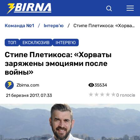
команда №1
інтерв'ю
Стипе Плетикоса: «Хорваты заряжены эмоциями после войны»
НОВИНИ
ТОП
ЕКСКЛЮЗИВ
ІНТЕРВ'Ю
АНАЛІТИКА
Стипе Плетикоса: «Хорваты
заряжены эмоциями после
ІНТЕРВ'Ю
войны»
РІЗНЕ
Zbirna.com
35534
★
★
★
★
★
★
★
★
★
★
0 голосів
21 березня 2017, 07:33
БУКМЕКЕРИ