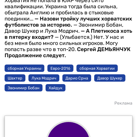
Хорватия не попала в ЮАР через сито
квалификации. Украина тогда была сильна,
обыграла Англию и пробилась в стыковые
поединки...
— Назови тройку лучших хорватских
футболистов за историю.
— Звонимир Бобан,
Давор Шукер и Лука Модрич.
— А Плетикоса хоть
в пятерку входит?
— (Улыбается.) Нет. У нас и
без меня было много сильных игроков. Могу
попасть разве что в топ-20.
Сергей ДЕМЬЯНЧУК
Продолжение следует.
сборная Украины
Евро-2016
сборная Хорватии
Шахтер
Лука Модрич
Дарио Срна
Давор Шукер
Звонимир Бобан
Хайдук
Реклама