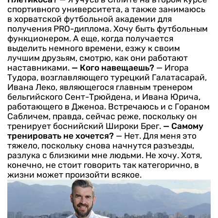
спортивного университета, а также занимаюсь
в хорватской футбольной академии для
получения PRO-диплома. Хочу быть футбольным
функционером. А еще, когда получается
выделить немного времени, езжу к своим
лучшим друзьям, смотрю, как они работают
наставниками.
— Кого навещаешь?
— Игора
Тудора, возглавляющего турецкий Галатасарай,
Ивана Леко, являющегося главным тренером
бельгийского Сент-Трюйдена, и Ивана Юрича,
работающего в Дженоа. Встречаюсь и с Гораном
Сабличем, правда, сейчас реже, поскольку он
тренирует боснийский Широки Брег.
— Самому
тренировать не хочется?
— Нет. Для меня это
тяжело, поскольку снова начнутся разъезды,
разлука с близкими мне людьми. Не хочу. Хотя,
конечно, не стоит говорить так категорично, в
жизни может произойти всякое.