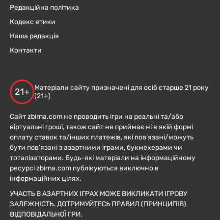
Редакційна політика
Кодекс етики
Наша редакція
Контакти
Матеріали сайту призначені для осіб старше 21 року
21+
(21+)
Сайт zbirna.com не проводить ігри на реальні та/або
віртуальні гроші, також сайт не приймає ні в якій формі
оплату ставок та/інших платежів, які пов’язані/можуть
бути пов’язані з азартними іграми, букмекерами чи
тоталізаторами. Будь-які матеріали на інформаційному
ресурсі zbirna.com публікуються виключно в
інформаційних цілях.
УЧАСТЬ В АЗАРТНИХ ІГРАХ МОЖЕ ВИКЛИКАТИ ІГРОВУ
ЗАЛЕЖНІСТЬ. ДОТРИМУЙТЕСЬ ПРАВИЛ (ПРИНЦИПІВ)
ВІДПОВІДАЛЬНОЇ ГРИ.