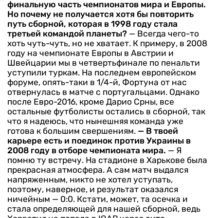
финальную часть чемпионатов мира и Европы.
Но почему не получается хотя бы повторить
путь сборной, которая в 1998 году стала
третьей командой планеты?
— Всегда чего-то
хоть чуть-чуть, но не хватает. К примеру, в 2008
году на чемпионате Европы в Австрии и
Швейцарии мы в четвертьфинале по пенальти
уступили туркам. На последнем европейском
форуме, опять-таки в 1/4-й, Фортуна от нас
отвернулась в матче с португальцами. Однако
после Евро-2016, кроме Дарио Срны, все
остальные футболисты остались в сборной, так
что я надеюсь, что нынешняя команда уже
готова к большим свершениям.
— В твоей
карьере есть и поединок против Украины в
2008 году в отборе чемпионата мира.
— Я
помню ту встречу. На стадионе в Харькове была
прекрасная атмосфера. А сам матч выдался
напряженным, никто не хотел уступать,
поэтому, наверное, и результат оказался
ничейным — 0:0. Кстати, может, та осечка и
стала определяющей для нашей сборной, ведь