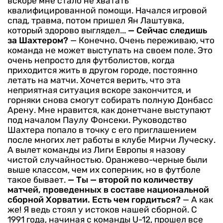
вскоре мне стало не хватать
квалифицированной помощи. Начался игровой
спад, травма, потом пришел Ян Лаштувка,
который здорово выглядел...
— Сейчас следишь
за Шахтером?
— Конечно. Очень переживаю, что
команда не может выступать на своем поле. Это
очень непросто для футболистов, когда
приходится жить в другом городе, постоянно
летать на матчи. Хочется верить, что эта
неприятная ситуация вскоре закончится, и
горняки снова смогут собирать полную Донбасс
Арену. Мне нравится, как донетчане выступают
под началом Паулу Фонсеки. Руководство
Шахтера попало в точку с его приглашением
после многих лет работы в клубе Мирчи Луческу.
А вылет команды из Лиги Европы я назову
чистой случайностью. Оранжево-черные были
выше классом, чем их соперник, но в футболе
такое бывает.
— Ты — второй по количеству
матчей, проведенных в составе национальной
сборной Хорватии. Есть чем гордиться?
— А как
же! Я ведь стоял у истоков нашей сборной. С
1991 года, начиная с команды U-12, прошел все