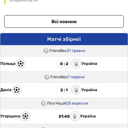
6 серпня 22:59
Всі новини
Матчі збірної
Friendlies
31 травня
Польща
Україна
0 : 2
Friendlies
7 червня
Данія
Україна
2 : 1
Ліга Націй
25 вересня
Угорщина
Україна
21:45