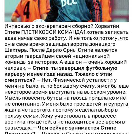
Интервью с экс-вратарем сборной Хорватии
Стипе ПЛЕТИКОСОЙ КОМАНДА1 хотела записать,
едва начав свою работу. И не только потому, что
он в свое время защищал ворота донецкого
Шахтера. После Дарио Срны Стипе является
вторым гвардейцем своей национальной
команды за историю. А еще он — очень хороший
человек.
— Стипе, ты завершил футбольную
карьеру менее года назад. Тяжело с этим
смириться?
— Нет. Физической усталости у
меня не было, и, по большому счету, я мог бы еще
некоторое время выступать на высоком уровне.
Мысль повесить бутсы на гвоздь пришла ко мне
не спонтанно. У меня было трое детей, и супруга
ждала четвертого, поэтому я сделал выбор в
пользу семьи. Хочу участвовать в процессе
воспитания детей, а не находиться все время в
разъездах.
— Чем сейчас занимается Стипе
Плетикоса?
— Я учусь в Сплите на втором курсе