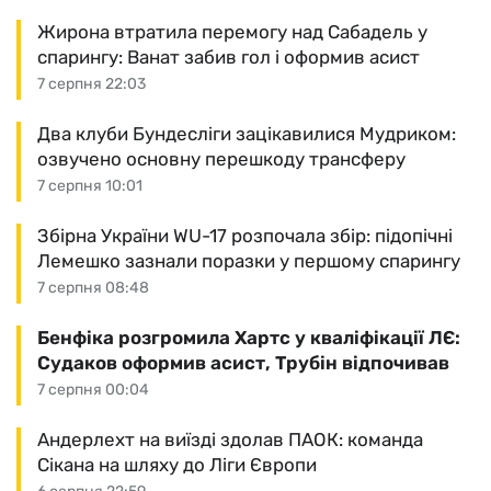
Жирона втратила перемогу над Сабадель у
спарингу: Ванат забив гол і оформив асист
7 серпня 22:03
Два клуби Бундесліги зацікавилися Мудриком:
озвучено основну перешкоду трансферу
7 серпня 10:01
Збірна України WU-17 розпочала збір: підопічні
Лемешко зазнали поразки у першому спарингу
7 серпня 08:48
Бенфіка розгромила Хартс у кваліфікації ЛЄ:
Судаков оформив асист, Трубін відпочивав
7 серпня 00:04
Андерлехт на виїзді здолав ПАОК: команда
Сікана на шляху до Ліги Європи