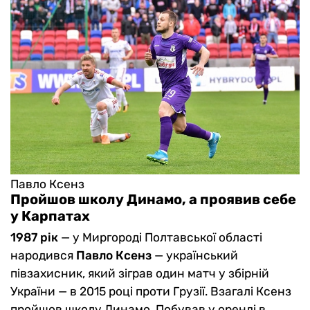
Павло Ксенз
Пройшов школу Динамо, а проявив себе
у Карпатах
1987 рік
— у Миргороді Полтавської області
народився
Павло Ксенз
— український
півзахисник, який зіграв один матч у збірній
України — в 2015 році проти Грузії. Взагалі Ксенз
пройшов школу Динамо. Побував у оренді в