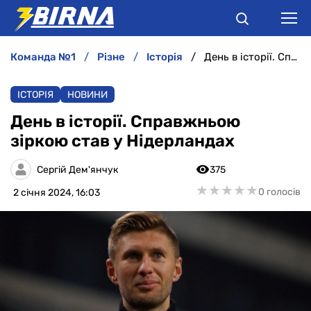
команда №1
різне
історія
День в історії. Справжньою зіркою став у Нідерландах
НОВИНИ
ІСТОРІЯ
НОВИНИ
АНАЛІТИКА
День в історії. Справжньою
зіркою став у Нідерландах
ІНТЕРВ'Ю
Сергій Дем'янчук
375
РІЗНЕ
★
★
★
★
★
★
★
★
★
★
0 голосів
2 січня 2024, 16:03
БУКМЕКЕРИ