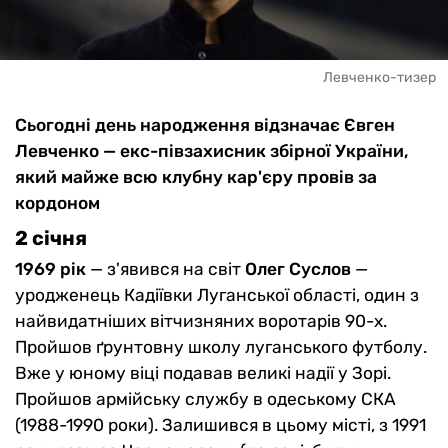
Левченко-тизер
Сьогодні день народження відзначає Євген
Левченко — екс-півзахисник збірної України,
який майже всю клубну кар'єру провів за
кордоном
2 січня
1969 рік
— з'явився на світ
Олег Суслов
—
уродженець Кадіївки Луганської області, один з
найвидатніших вітчизняних воротарів 90-х.
Пройшов ґрунтовну школу луганського футболу.
Вже у юному віці подавав великі надії у Зорі.
Пройшов армійську службу в одеському СКА
(1988-1990 роки). Залишився в цьому місті, з 1991