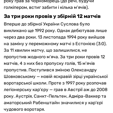
року грав за Чорноморець (до речі, будучи
голкіпером, встиг забити і кілька м'ячів).
За три роки провів у збірній 12 матчів
Вперше до збірної України Суслова було
викликано ще 1992 року. Однак дебютував лише
через два роки. 13 листопада 1994 року вийшов
на заміну у переможному матчі з Естонією (3:0).
За 11 хвилин матчу, що залишилися, не
пропустив жодного м'яча. За три роки провів 12
матчів, 4 з них без пропуску голів, 15 м'ячів
пропустив. Поступився зміною Олександру
Шовковському — новій яскравій зірці української
воротарської школи. Проте з 1997 року розпочав
легіонерську кар'єру — грав в Австрії аж до 2008
року. Аустрія, Санкт-Пельтен, Адміра-Ваккер та
аматорський Рабенштайн значилися у кар'єрі
чудового воротаря.