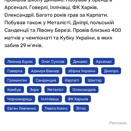
Арсеналі, Говерлі, Іллічівці, ФК Харків,
Олександрії. Багато років грав за Карпати.
Побував також у Металісті, Дніпрі, польській
Санденції та Лівому Березі. Провів близько 400
матчів у чемпіонаті та Кубку України, в яких
забив 29 м'ячів.
Леонид Буряк
Олег Суслов
Динамо
Арсенал
Говерла
Адмира Ваккер
збірна України
Днипро
Гронинген
Санденция
Карпаті
Шахтар
Камбур
Зоря
Металіст
Олександрія
Чорноморець
Іллічівець
ФК Харьків
Євген Левченко
Павло Ксенз
Вітес
Реклама