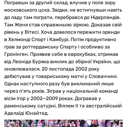
Погравши за другий склад, влучив у поле зору
московського цска. Звідки, не встигнувши навіть
до ладу там пограти, перебрався до Нідерландів.
Там Женя став справжньою зіркою. Доказав свій
рівень у Вітесі. Хоча довелося пережити оренди
в Хелмонді Спорт і Камбурі. Потім продуктивно
грав за роттердамську Спарту і особливо за
Гронінген. Проявив себе в єврокубках, отримав
від Леоніда Буряка виклик до збірної України, що
оновлювалася. 20 листопада 2002 року
дебютував у товариському матчі у Словаччині.
Однак наступного разу був викликаний лише
через п'ять років. Зіграв у національній команді
вісім ігор у 2002—2009 роках. Догравав у
раменському сатурні, Віллем II та австралійській
Аделаїді Юнайтед.