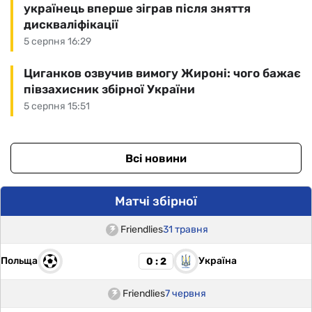
українець вперше зіграв після зняття
дискваліфікації
5 серпня 16:29
Циганков озвучив вимогу Жироні: чого бажає
півзахисник збірної України
5 серпня 15:51
Всі новини
Матчі збірної
Friendlies
31 травня
Польща
Україна
0 : 2
Friendlies
7 червня