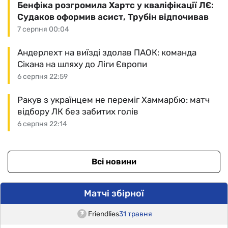
Бенфіка розгромила Хартс у кваліфікації ЛЄ:
Судаков оформив асист, Трубін відпочивав
7 серпня 00:04
Андерлехт на виїзді здолав ПАОК: команда
Сікана на шляху до Ліги Європи
6 серпня 22:59
Ракув з українцем не переміг Хаммарбю: матч
відбору ЛК без забитих голів
6 серпня 22:14
Всі новини
Матчі збірної
Friendlies
31 травня