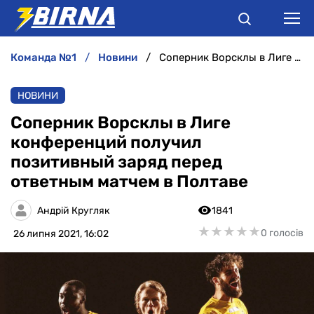
команда №1
новини
Соперник Ворсклы в Лиге конференций получил позитивный заряд перед ответным матчем в Полтаве
НОВИНИ
НОВИНИ
АНАЛІТИКА
Соперник Ворсклы в Лиге
конференций получил
ІНТЕРВ'Ю
позитивный заряд перед
ответным матчем в Полтаве
РІЗНЕ
Андрій Кругляк
1841
БУКМЕКЕРИ
★
★
★
★
★
★
★
★
★
★
0 голосів
26 липня 2021, 16:02