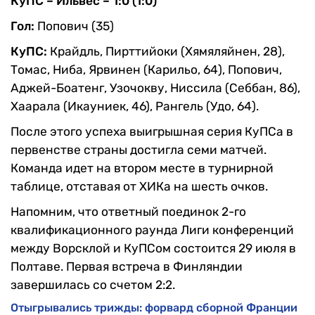
КуПС – Ильвес – 1:0 (1:0)
Гол:
Попович (35)
КуПС:
Крайдль, Пирттийоки (Хямяляйнен, 28),
Томас, Ниба, Ярвинен (Карильо, 64), Попович,
Аджей-Боатенг, Узочокву, Ниссила (Себбан, 86),
Хаарала (Икауниек, 46), Рангель (Удо, 64).
После этого успеха выигрышная серия КуПСа в
первенстве страны достигла семи матчей.
Команда идет на втором месте в турнирной
таблице, отставая от ХИКа на шесть очков.
Напомним, что ответный поединок 2-го
квалификационного раунда Лиги конференций
между Ворсклой и КуПСом состоится 29 июля в
Полтаве. Первая встреча в Финляндии
завершилась со счетом 2:2.
Отыгрывались трижды: форвард сборной Франции