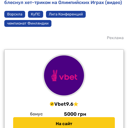
блеснул хет-триком на Олимпийских Играх (видео)
Ворскла
КуПС
Лига Конференций
чемпионат Финляндии
Реклама
Vbet
9.6
5000 грн
бонус
На сайт