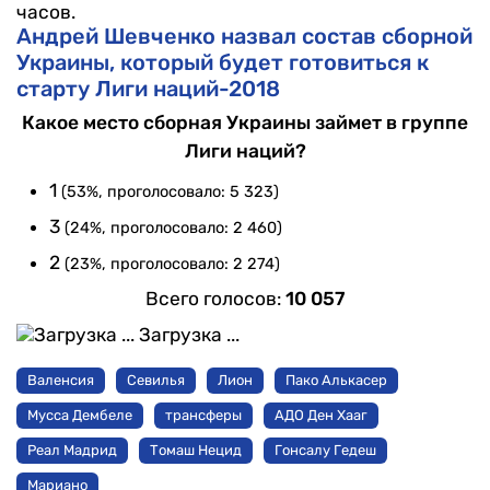
часов.
Андрей Шевченко назвал состав сборной
Украины, который будет готовиться к
старту Лиги наций-2018
Какое место сборная Украины займет в группе
Лиги наций?
1
(53%, проголосовало: 5 323)
3
(24%, проголосовало: 2 460)
2
(23%, проголосовало: 2 274)
Всего голосов:
10 057
Загрузка ...
Валенсия
Севилья
Лион
Пако Алькасер
Мусса Дембеле
трансферы
АДО Ден Хааг
Реал Мадрид
Томаш Нецид
Гонсалу Гедеш
Мариано