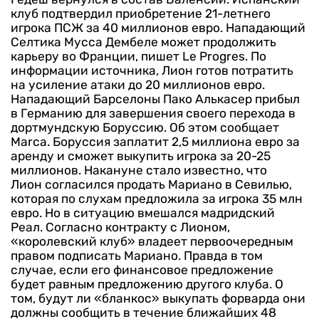
клуб подтвердил приобретение 21-летнего
игрока ПСЖ за 40 миллионов евро.
Нападающий
Селтика Мусса Дембеле может продолжить
карьеру во Франции, пишет Le Progres.
По
информации источника, Лион готов потратить
на усиление атаки до 20 миллионов евро.
Нападающий Барселоны Пако Алькасер прибыл
в Германию для завершения своего перехода в
дортмундскую Боруссию. Об этом сообщает
Marca. Боруссия заплатит 2,5 миллиона евро за
аренду и сможет выкупить игрока за 20-25
миллионов.
Накануне стало известно, что
Лион согласился продать Мариано в Севилью,
которая по слухам предложила за игрока 35 млн
евро. Но в ситуацию вмешался мадридский
Реал. Согласно контракту с Лионом,
«королевский клуб» владеет первоочередным
правом подписать Мариано. Правда в том
случае, если его финансовое предложение
будет равным предложению другого клуба. О
том, будут ли «бланкос» выкупать форварда они
должны сообщить в течение ближайших 48