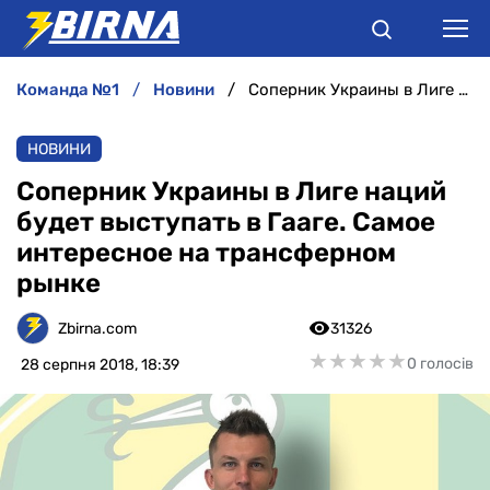
команда №1
новини
Соперник Украины в Лиге наций будет выступать в Гааге. Самое интересное на трансферном рынке
НОВИНИ
НОВИНИ
АНАЛІТИКА
Соперник Украины в Лиге наций
будет выступать в Гааге. Самое
ІНТЕРВ'Ю
интересное на трансферном
рынке
РІЗНЕ
Zbirna.com
31326
БУКМЕКЕРИ
★
★
★
★
★
★
★
★
★
★
0 голосів
28 серпня 2018, 18:39