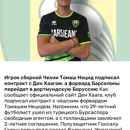
Игрок сборной Чехии Томаш Нецид подписал
контракт с Ден Хаагом, а форвард Барселоны
перейдет в дортмундскую Боруссию
Как
сообщает официальный сайт Ден Хаага, клуб
подписал контракт с чешским форвардом
Томашем Нецидом. Напомним, что 29-летний
футболист ушел из турецкого Бурсаспора
свободным агентом, а с голландцами заключил
2-летнее соглашение.
Полузащитник Гонсалу
Гедеш вернулся в состав Валенсии. Испанский