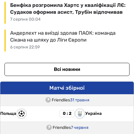
Бенфіка розгромила Хартс у кваліфікації ЛЄ:
Судаков оформив асист, Трубін відпочивав
7 серпня 00:04
Андерлехт на виїзді здолав ПАОК: команда
Сікана на шляху до Ліги Європи
6 серпня 22:59
Всі новини
Матчі збірної
Friendlies
31 травня
Польща
Україна
0 : 2
Friendlies
7 червня