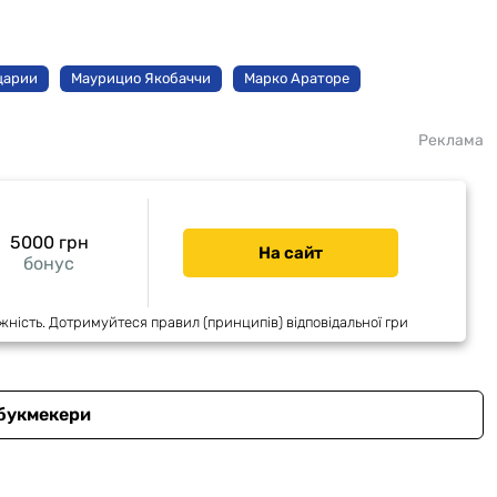
царии
Маурицио Якобаччи
Марко Араторе
Реклама
5000 грн
На сайт
бонус
жність. Дотримуйтеся правил (принципів) відповідальної гри
 букмекери