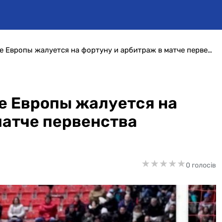
Соперник Динамо в Лиге Европы жалуется на фортуну и арбитраж в матче первенства Швейцарии
е Европы жалуется на
матче первенства
★
★
★
★
★
★
★
★
★
★
0 голосів