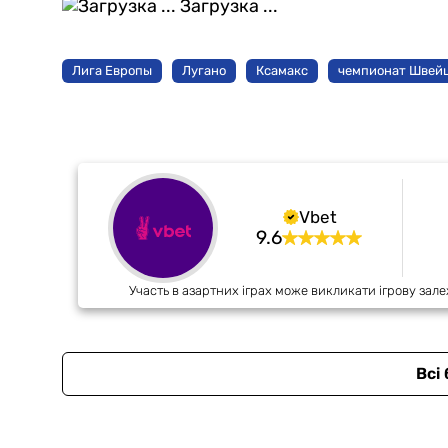
Загрузка ...
Лига Европы
Лугано
Ксамакс
чемпионат Швей
Vbet
9.6
Участь в азартних іграх може викликати ігрову зале
Всі