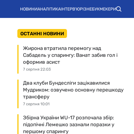
НОВИНИ
АНАЛІТИКА
ІНТЕРВ'Ю
РІЗНЕ
БУКМЕКЕРИ
ОСТАННІ НОВИНИ
Жирона втратила перемогу над
Сабадель у спарингу: Ванат забив гол і
оформив асист
7 серпня 22:03
Два клуби Бундесліги зацікавилися
Мудриком: озвучено основну перешкоду
трансферу
7 серпня 10:01
Збірна України WU-17 розпочала збір:
підопічні Лемешко зазнали поразки у
першому спарингу