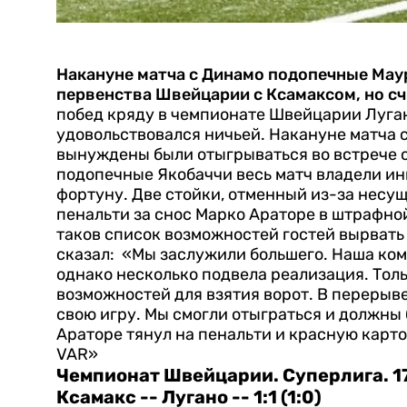
Накануне матча с Динамо подопечные Мау
первенства Швейцарии с Ксамаксом, но с
побед кряду в чемпионате Швейцарии Луга
удовольствовался ничьей. Накануне матча 
вынуждены были отыгрываться во встрече 
подопечные Якобаччи весь матч владели ин
фортуну. Две стойки, отменный из-за несу
пенальти за снос Марко Араторе в штрафно
таков список возможностей гостей вырвать
сказал: «Мы заслужили большего. Наша ко
однако несколько подвела реализация. Толь
возможностей для взятия ворот.
В перерыве
свою игру. Мы смогли отыграться и должны 
Араторе тянул на пенальти и красную карто
VAR»
Чемпионат Швейцарии. Суперлига. 17
Ксамакс -- Лугано -- 1:1 (1:0)