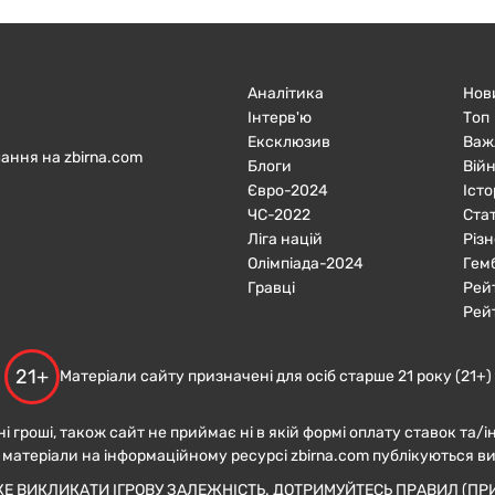
Аналітика
Нов
Інтерв'ю
Топ
Ексклюзив
Важ
ання на zbirna.com
Блоги
Війн
Євро-2024
Істо
ЧC-2022
Ста
Ліга націй
Різн
Олімпіада-2024
Гем
Гравці
Рей
Рей
21+
Матеріали сайту призначені для осіб старше 21 року (21+)
ні гроші, також сайт не приймає ні в якій формі оплату ставок та/і
 матеріали на інформаційному ресурсі zbirna.com публікуються в
ЖЕ ВИКЛИКАТИ ІГРОВУ ЗАЛЕЖНІСТЬ. ДОТРИМУЙТЕСЬ ПРАВИЛ (ПРИ