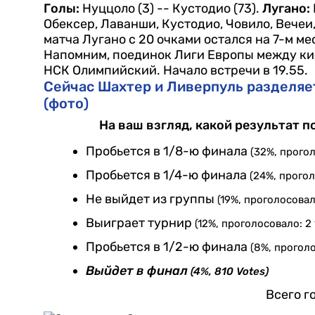
Голы:
Нуццоло (3) -- Кустодио (73).
Лугано:
Обексер, Лаванши, Кустодио, Човило, Вечеи,
матча Лугано с 20 очками остался на 7-м м
Напомним, поединок Лиги Европы между кие
НСК Олимпийский. Начало встречи в 19.55.
Сейчас Шахтер и Ливерпуль разделяет 
(фото)
На ваш взгляд, какой результат 
Пробьется в 1/8-ю финала
(32%, прогол
Пробьется в 1/4-ю финала
(24%, прогол
Не выйдет из группы
(19%, проголосовал
Выиграет турнир
(12%, проголосовало: 2 
Пробьется в 1/2-ю финала
(8%, проголо
Выйдет в финал
(4%, 810 Votes)
Всего г