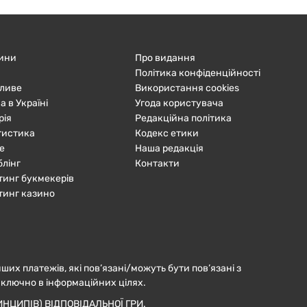
ини
Про видання
Політика конфіденційності
ливе
Використання cookies
а в Україні
Угода користувача
рія
Редакційна політика
тистика
Кодекс етики
е
Наша редакція
блінг
Контакти
тинг букмекерів
тинг казино
нших платежів, які пов’язані/можуть бути пов’язані з
иключно в інформаційних цілях.
НЦИПІВ) ВІДПОВІДАЛЬНОЇ ГРИ.