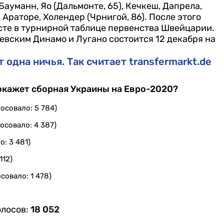
Бауманн, Яо (Дальмонте, 65), Кечкеш, Дапрела,
 Араторе, Холендер (Чрнигой, 86).
После этого
есте в турнирной таблице первенства Швейцарии.
вским Динамо и Лугано состоится 12 декабря на
одна ничья. Так считает transfermarkt.de
покажет сборная Украины на Евро-2020?
осовало: 5 784)
осовало: 4 387)
о: 3 481)
112)
совало: 1 478)
олосов:
18 052