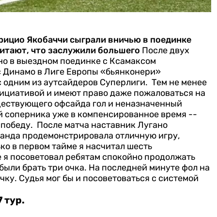
рицио Якобаччи сыграли вничью в поединке
читают, что заслужили большего
После двух
но в выездном поединке с Ксамаксом
с Динамо в Лиге Европы «бьянконери»
с одним из аутсайдеров Суперлиги.
Тем не менее
ициативой и имеют право даже пожаловаться на
ществующего офсайда гол и неназначенный
й соперника уже в компенсированное время --
 победу.
После матча наставник Лугано
манда продемонстрировала отличную игру,
ко в первом тайме я насчитал шесть
 я посоветовал ребятам спокойно продолжать
были брать три очка. На последней минуте фол на
чку. Судья мог бы и посоветоваться с системой
 тур.