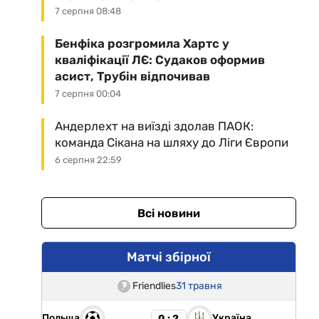
7 серпня 08:48
Бенфіка розгромила Хартс у
кваліфікації ЛЄ: Судаков оформив
асист, Трубін відпочивав
7 серпня 00:04
Андерлехт на виїзді здолав ПАОК:
команда Сікана на шляху до Ліги Європи
6 серпня 22:59
Всі новини
Матчі збірної
Friendlies
31 травня
Польща
Україна
0 : 2