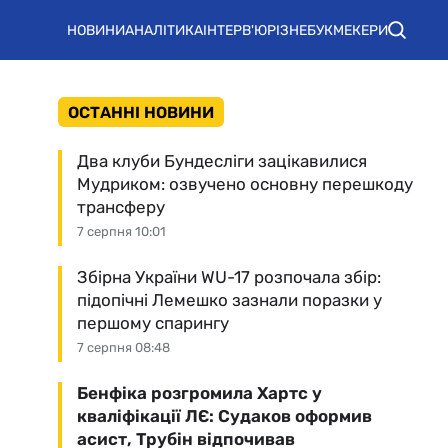
НОВИНИ
АНАЛІТИКА
ІНТЕРВ'Ю
РІЗНЕ
БУКМЕКЕРИ
ОСТАННІ НОВИНИ
Два клуби Бундесліги зацікавилися
Мудриком: озвучено основну перешкоду
трансферу
7 серпня 10:01
Збірна України WU-17 розпочала збір:
підопічні Лемешко зазнали поразки у
першому спарингу
7 серпня 08:48
Бенфіка розгромила Хартс у
кваліфікації ЛЄ: Судаков оформив
асист, Трубін відпочивав