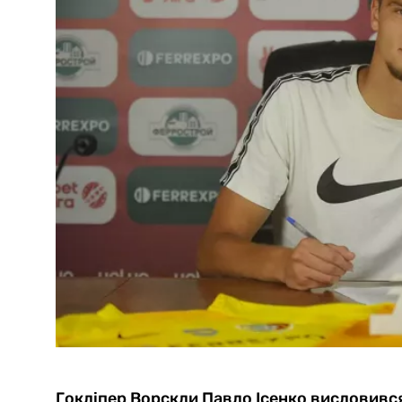
Гокліпер Ворскли Павло Ісенко висловився