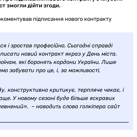
ст змогли дійти згоди.
окоментував підписання нового контракту
ся і зростав професійно. Сьогодні справді
дписати новий контракт якраз у День міста.
оїнам, які боронять кордони України. Лише
емо забувати про це, і, за можливості,
у, конструктивно критикує, терпляче чекає, і
ще. У новому сезоні буде більше яскравих
впевнений», – наводить слова голкіпера сайт