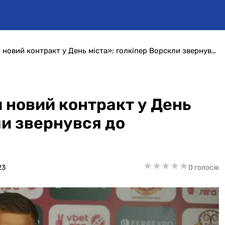
«Символічно, підписати новий контракт у День міста»: голкіпер Ворскли звернувся до вболівальників
 новий контракт у День
ли звернувся до
★
★
★
★
★
★
★
★
★
★
23
0 голосів