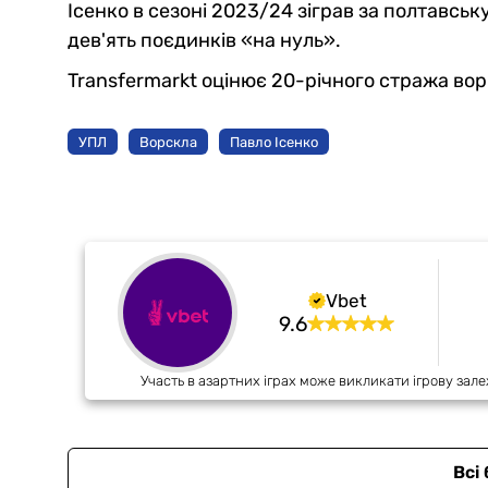
Ісенко в сезоні 2023/24 зіграв за полтавськ
дев'ять поєдинків «на нуль».
Transfermarkt оцінює 20-річного стража ворі
УПЛ
Ворскла
Павло Ісенко
Vbet
9.6
Участь в азартних іграх може викликати ігрову зале
Всі