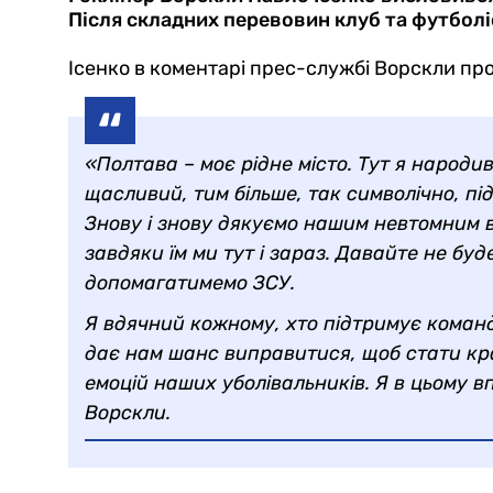
Після складних перевовин клуб та футболі
Ісенко в коментарі прес-службі Ворскли пр
«Полтава – моє рідне місто. Тут я народив
щасливий, тим більше, так символічно, пі
Знову і знову дякуємо нашим невтомним в
завдяки їм ми тут і зараз. Давайте не буд
допомагатимемо ЗСУ.
Я вдячний кожному, хто підтримує команд
дає нам шанс виправитися, щоб стати кра
емоцій наших уболівальників. Я в цьому 
Ворскли.