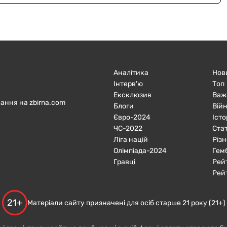
Аналітика
Нов
Інтерв'ю
Топ
Ексклюзив
Важ
ання на zbirna.com
Блоги
Війн
Євро-2024
Істо
ЧC-2022
Ста
Ліга націй
Різн
Олімпіада-2024
Гем
Гравці
Рей
Рей
21+
Матеріали сайту призначені для осіб старше 21 року (21+)