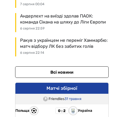
7 серпня 00:04
Андерлехт на виїзді здолав ПАОК:
команда Сікана на шляху до Ліги Європи
6 серпня 22:59
Ракув з українцем не переміг Хаммарбю:
матч відбору ЛК без забитих голів
6 серпня 22:14
Всі новини
Матчі збірної
Friendlies
31 травня
Польща
Україна
0 : 2