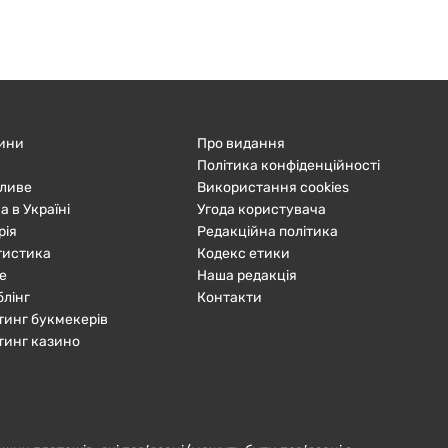
ини
Про видання
Політика конфіденційності
ливе
Використання cookies
а в Україні
Угода користувача
рія
Редакційна політика
тистика
Кодекс етики
е
Наша редакція
блінг
Контакти
тинг букмекерів
тинг казино