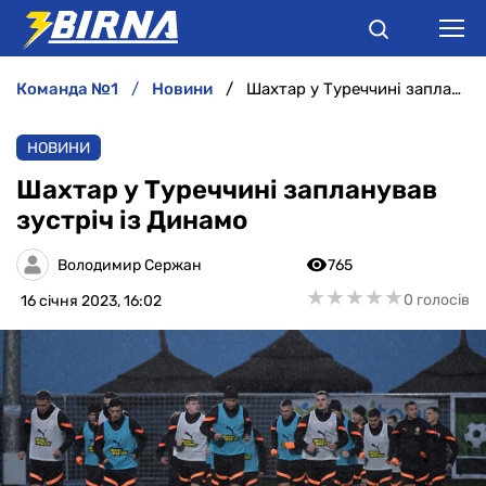
команда №1
новини
Шахтар у Туреччині запланував зустріч із Динамо
НОВИНИ
НОВИНИ
АНАЛІТИКА
Шахтар у Туреччині запланував
зустріч із Динамо
ІНТЕРВ'Ю
Володимир Сержан
765
РІЗНЕ
★
★
★
★
★
★
★
★
★
★
0 голосів
16 січня 2023, 16:02
БУКМЕКЕРИ