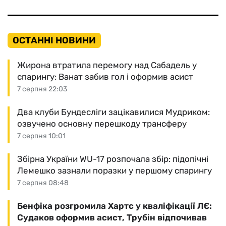
ОСТАННІ НОВИНИ
Жирона втратила перемогу над Сабадель у
спарингу: Ванат забив гол і оформив асист
7 серпня 22:03
Два клуби Бундесліги зацікавилися Мудриком:
озвучено основну перешкоду трансферу
7 серпня 10:01
Збірна України WU-17 розпочала збір: підопічні
Лемешко зазнали поразки у першому спарингу
7 серпня 08:48
Бенфіка розгромила Хартс у кваліфікації ЛЄ:
Судаков оформив асист, Трубін відпочивав