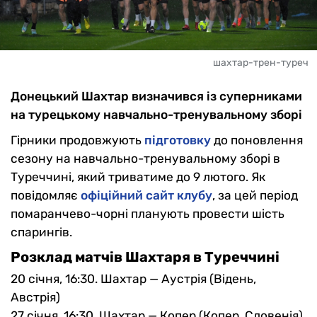
шахтар-трен-туреч
Донецький Шахтар визначився із суперниками
на турецькому навчально-тренувальному зборі
Гірники продовжують
підготовку
до поновлення
сезону на навчально-тренувальному зборі в
Туреччині, який триватиме до 9 лютого. Як
повідомляє
офіційний сайт клубу
, за цей період
помаранчево-чорні планують провести шість
спарингів.
Розклад матчів Шахтаря в Туреччині
20 січня, 16:30. Шахтар — Аустрія (Відень,
Австрія)
27 січня, 16:30. Шахтар — Копер (Копер, Словенія)