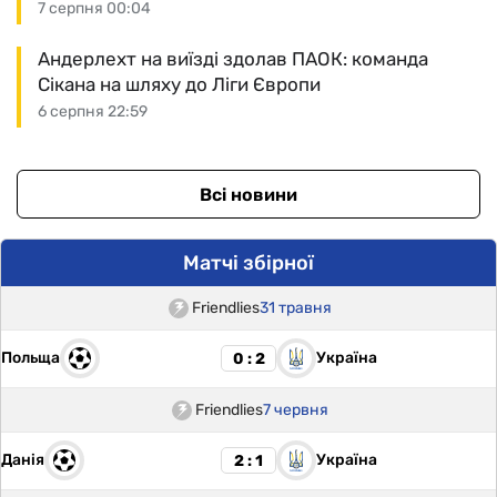
7 серпня 00:04
Андерлехт на виїзді здолав ПАОК: команда
Сікана на шляху до Ліги Європи
6 серпня 22:59
Всі новини
Матчі збірної
Friendlies
31 травня
Польща
Україна
0 : 2
Friendlies
7 червня
Данія
Україна
2 : 1