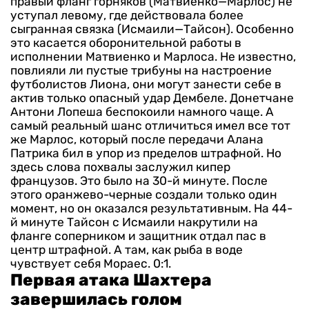
правый фланг горняков (Матвиенко—Марлос) не
уступал левому, где действовала более
сыгранная связка (Исмаили—Тайсон). Особенно
это касается оборонительной работы в
исполнении Матвиенко и Марлоса.
Не известно,
повлияли ли пустые трибуны на настроение
футболистов Лиона, они могут занести себе в
актив только опасный удар Дембеле. Донетчане
Антони Лопеша беспокоили намного чаще. А
самый реальный шанс отличиться имел все тот
же Марлос, который после передачи Алана
Патрика бил в упор из пределов штрафной. Но
здесь слова похвалы заслужил кипер
французов. Это было на 30-й минуте. После
этого оранжево-черные создали только один
момент, но он оказался результативным. На 44-
й минуте Тайсон с Исмаили накрутили на
фланге соперником и защитник отдал пас в
центр штрафной. А там, как рыба в воде
чувствует себя Мораес. 0:1.
Первая атака Шахтера
завершилась голом