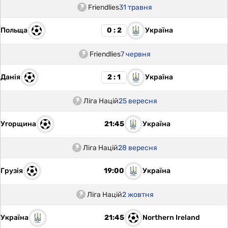
Friendlies
31 травня
Польща
Україна
0 : 2
Friendlies
7 червня
Данія
Україна
2 : 1
Ліга Націй
25 вересня
Угорщина
Україна
21:45
Ліга Націй
28 вересня
Грузія
Україна
19:00
Ліга Націй
2 жовтня
Україна
Northern Ireland
21:45