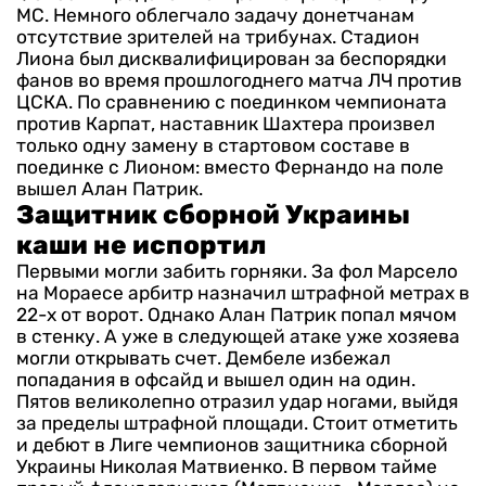
МС. Немного облегчало задачу донетчанам
отсутствие зрителей на трибунах. Стадион
Лиона был дисквалифицирован за беспорядки
фанов во время прошлогоднего матча ЛЧ против
ЦСКА.
По сравнению с поединком чемпионата
против Карпат, наставник Шахтера произвел
только одну замену в стартовом составе в
поединке с Лионом: вместо Фернандо на поле
вышел Алан Патрик.
Защитник сборной Украины
каши не испортил
Первыми могли забить горняки. За фол Марсело
на Мораесе арбитр назначил штрафной метрах в
22-х от ворот. Однако Алан Патрик попал мячом
в стенку. А уже в следующей атаке уже хозяева
могли открывать счет. Дембеле избежал
попадания в офсайд и вышел один на один.
Пятов великолепно отразил удар ногами, выйдя
за пределы штрафной площади.
Стоит отметить
и дебют в Лиге чемпионов защитника сборной
Украины Николая Матвиенко. В первом тайме