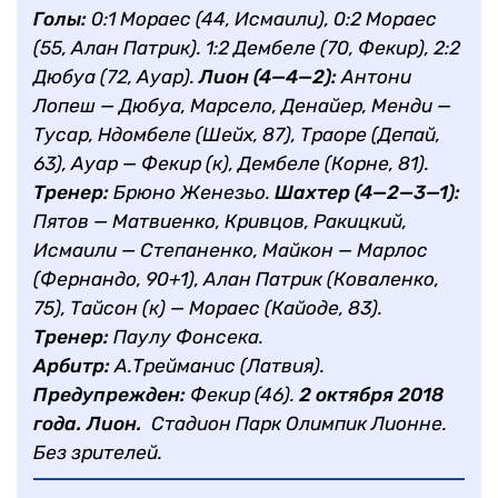
Голы:
0:1 Мораес (44, Исмаили), 0:2 Мораес
(55, Алан Патрик). 1:2 Дембеле (70, Фекир), 2:2
Дюбуа (72, Ауар).
Лион (4—4—2):
Антони
Лопеш — Дюбуа, Марсело, Денайер, Менди —
Тусар, Ндомбеле (Шейх, 87), Траоре (Депай,
63), Ауар — Фекир (к), Дембеле (Корне, 81).
Тренер:
Брюно Женезьо.
Шахтер (4—2—3—1):
Пятов — Матвиенко, Кривцов, Ракицкий,
Исмаили — Степаненко, Майкон — Марлос
(Фернандо, 90+1), Алан Патрик (Коваленко,
75), Тайсон (к) — Мораес (Кайоде, 83).
Тренер:
Паулу Фонсека.
Арбитр:
А.Трейманис (Латвия).
Предупрежден:
Фекир (46).
2 октября 2018
года. Лион.
Стадион Парк Олимпик Лионне.
Без зрителей.