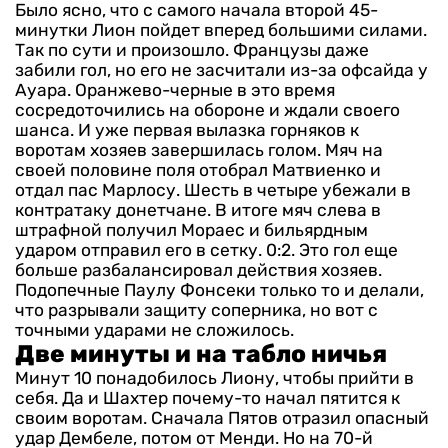
Было ясно, что с самого начала второй 45-
минутки Лион пойдет вперед большими силами.
Так по сути и произошло. Французы даже
забили гол, но его не засчитали из-за офсайда у
Ауара. Оранжево-черные в это время
сосредоточились на обороне и ждали своего
шанса. И уже первая вылазка горняков к
воротам хозяев завершилась голом. Мяч на
своей половине поля отобрал Матвиенко и
отдал пас Марлосу. Шесть в четыре убежали в
контратаку донетчане. В итоге мяч слева в
штрафной получил Мораес и бильярдным
ударом отправил его в сетку. 0:2.
Это гол еще
больше разбалансировал действия хозяев.
Подопечные Паулу Фонсеки только то и делали,
что разрывали защиту соперника, но вот с
точными ударами не сложилось.
Две минуты и на табло ничья
Минут 10 понадобилось Лиону, чтобы прийти в
себя. Да и Шахтер почему-то начал пятится к
своим воротам. Сначала Пятов отразил опасный
удар Дембеле, потом от Менди. Но на 70-й