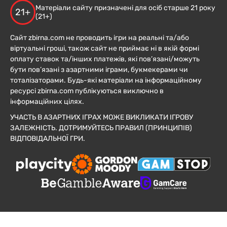
Матеріали сайту призначені для осіб старше 21 року
21+
(21+)
Сайт zbirna.com не проводить ігри на реальні та/або
віртуальні гроші, також сайт не приймає ні в якій формі
оплату ставок та/інших платежів, які пов’язані/можуть
бути пов’язані з азартними іграми, букмекерами чи
тоталізаторами. Будь-які матеріали на інформаційному
ресурсі zbirna.com публікуються виключно в
інформаційних цілях.
УЧАСТЬ В АЗАРТНИХ ІГРАХ МОЖЕ ВИКЛИКАТИ ІГРОВУ
ЗАЛЕЖНІСТЬ. ДОТРИМУЙТЕСЬ ПРАВИЛ (ПРИНЦИПІВ)
ВІДПОВІДАЛЬНОЇ ГРИ.