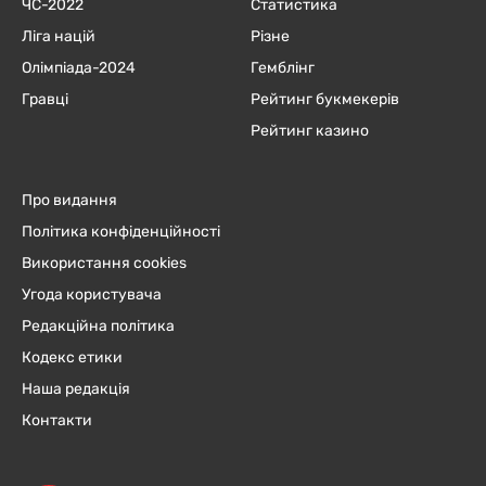
ЧC-2022
Статистика
Ліга націй
Різне
Олімпіада-2024
Гемблінг
Гравці
Рейтинг букмекерів
Рейтинг казино
Про видання
Політика конфіденційності
Використання cookies
Угода користувача
Редакційна політика
Кодекс етики
Наша редакція
Контакти