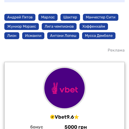
Андрей Пятов
Марлос
Шахтер
Манчестер Сити
Жуниор Мораес
Лига чемпионов
Хоффенхайм
Лион
Исмаили
Антони Лопеш
Мусса Дембеле
Реклама
Vbet
9.6
5000 грн
бонус