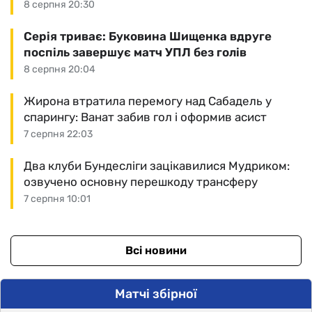
8 серпня 20:30
Серія триває: Буковина Шищенка вдруге
поспіль завершує матч УПЛ без голів
8 серпня 20:04
Жирона втратила перемогу над Сабадель у
спарингу: Ванат забив гол і оформив асист
7 серпня 22:03
Два клуби Бундесліги зацікавилися Мудриком:
озвучено основну перешкоду трансферу
7 серпня 10:01
Всі новини
Матчі збірної