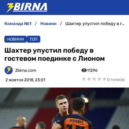
команда №1
новини
Шахтер упустил победу в гостевом поединке с Лионом
НОВИНИ
НОВИНИ
ТОП
АНАЛІТИКА
Шахтер упустил победу в
гостевом поединке с Лионом
ІНТЕРВ'Ю
Zbirna.com
11296
РІЗНЕ
★
★
★
★
★
★
★
★
★
★
0 голосів
2 жовтня 2018, 23:01
БУКМЕКЕРИ