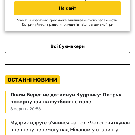
На сайт
Участь в азартних іграх може викликати ігрову залежність.
Дотримуйтеся правил (принципів) відповідальної гри
Всі букмекери
ОСТАННІ НОВИНИ
Лівий Берег не дотиснув Кудрівку: Петряк
повернувся на футбольне поле
8 серпня 20:56
Мудрик вдруге з'явився на полі: Челсі святкував
впевнену перемогу над Міланом у спарингу