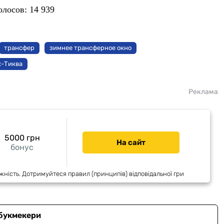
олосов:
14 939
трансфер
зимнее трансферное окно
х-Тиква
Реклама
5000 грн
На сайт
бонус
жність. Дотримуйтеся правил (принципів) відповідальної гри
 букмекери