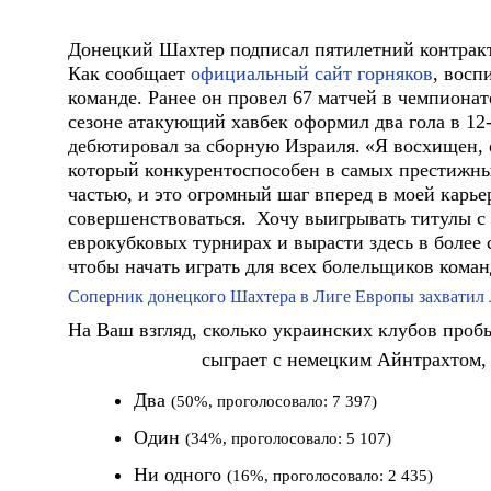
Донецкий Шахтер подписал пятилетний контра
Как сообщает
официальный сайт горняков
, восп
команде. Ранее он провел 67 матчей в чемпионат
сезоне атакующий хавбек оформил два гола в 12
дебютировал за сборную Израиля.
«Я восхищен, 
который конкурентоспособен в самых престижны
частью, и это огромный шаг вперед в моей карьер
совершенствоваться.
Хочу выигрывать титулы с
еврокубковых турнирах и вырасти здесь в более 
чтобы начать играть для всех болельщиков коман
Соперник донецкого Шахтера в Лиге Европы захватил л
На Ваш взгляд, сколько украинских клубов проб
сыграет с немецким Айнтрахтом, 
Два
(50%, проголосовало: 7 397)
Один
(34%, проголосовало: 5 107)
Ни одного
(16%, проголосовало: 2 435)