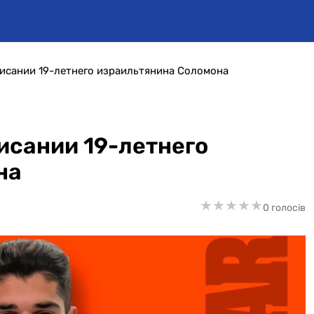
исании 19-летнего израильтянина Соломона
исании 19-летнего
на
★
★
★
★
★
★
★
★
★
★
0 голосів