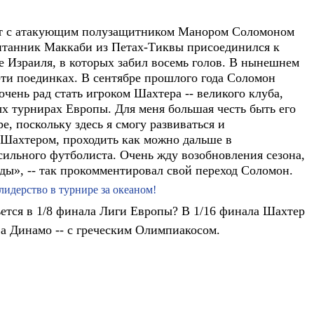
кт с атакующим полузащитником Манором Соломоном
итанник Маккаби из Петах-Тиквы присоединился к
е Израиля, в которых забил восемь голов. В нынешнем
-ти поединках. В сентябре прошлого года Соломон
очень рад стать игроком Шахтера -- великого клуба,
х турнирах Европы. Для меня большая честь быть его
е, поскольку здесь я смогу развиваться и
 Шахтером, проходить как можно дальше в
сильного футболиста. Очень жду возобновления сезона,
ды», -- так прокомментировал свой переход Соломон.
идерство в турнире за океаном!
ьется в 1/8 финала Лиги Европы? В 1/16 финала Шахтер
а Динамо -- с греческим Олимпиакосом.