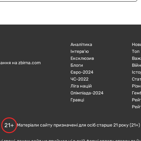
Аналітика
Нов
Інтерв'ю
Топ
Ексклюзив
Важ
ання на zbirna.com
Блоги
Війн
Євро-2024
Істо
ЧC-2022
Ста
Ліга націй
Різн
Олімпіада-2024
Гем
Гравці
Рей
Рей
21+
Матеріали сайту призначені для осіб старше 21 року (21+)