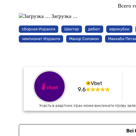
Всего г
Загрузка ...
сборная Израиля
Шахтер
дебют
еврокубки
чемпионат Израиля
Манор Соломон
Маккаби Пета
Vbet
9.6
Участь в азартних іграх може викликати ігрову зале
Всі