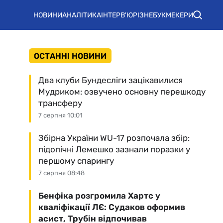
НОВИНИ
АНАЛІТИКА
ІНТЕРВ'Ю
РІЗНЕ
БУКМЕКЕРИ
ОСТАННІ НОВИНИ
Два клуби Бундесліги зацікавилися
Мудриком: озвучено основну перешкоду
трансферу
7 серпня 10:01
Збірна України WU-17 розпочала збір:
підопічні Лемешко зазнали поразки у
першому спарингу
7 серпня 08:48
Бенфіка розгромила Хартс у
кваліфікації ЛЄ: Судаков оформив
асист, Трубін відпочивав