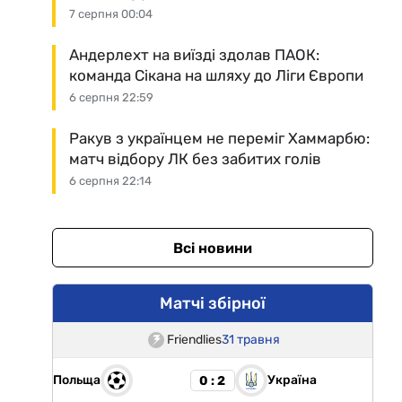
7 серпня 00:04
Андерлехт на виїзді здолав ПАОК:
команда Сікана на шляху до Ліги Європи
6 серпня 22:59
Ракув з українцем не переміг Хаммарбю:
матч відбору ЛК без забитих голів
6 серпня 22:14
Всі новини
Матчі збірної
Friendlies
31 травня
Польща
Україна
0 : 2