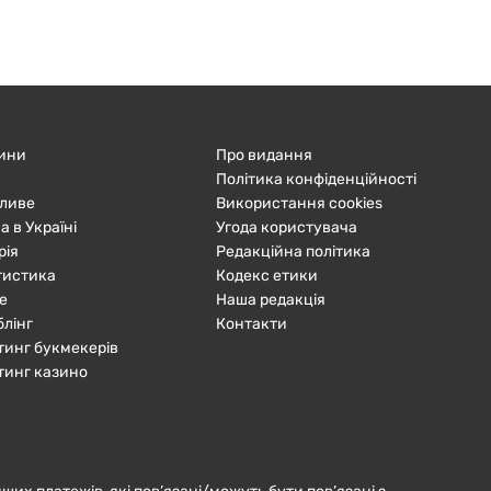
ини
Про видання
Політика конфіденційності
ливе
Використання cookies
а в Україні
Угода користувача
рія
Редакційна політика
тистика
Кодекс етики
е
Наша редакція
блінг
Контакти
тинг букмекерів
тинг казино