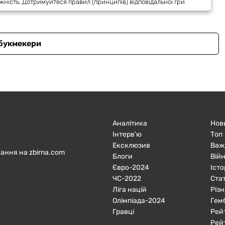
жність. Дотримуйтеся правил (принципів) відповідальної гри
 букмекери
Аналітика
Нов
Інтерв'ю
Топ
Ексклюзив
Важ
ання на zbirna.com
Блоги
Війн
Євро-2024
Істо
ЧC-2022
Ста
Ліга націй
Різн
Олімпіада-2024
Гем
Гравці
Рей
Рей