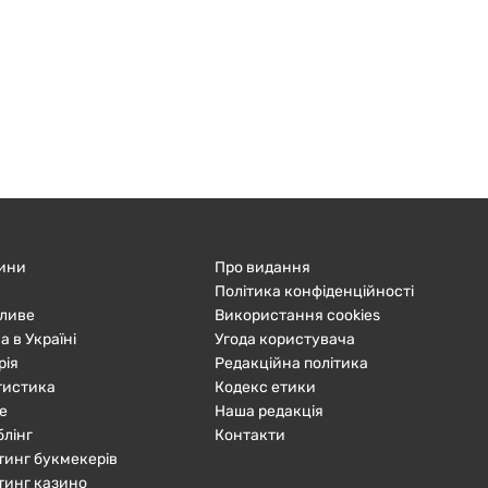
ини
Про видання
Політика конфіденційності
ливе
Використання cookies
а в Україні
Угода користувача
рія
Редакційна політика
тистика
Кодекс етики
е
Наша редакція
блінг
Контакти
тинг букмекерів
тинг казино