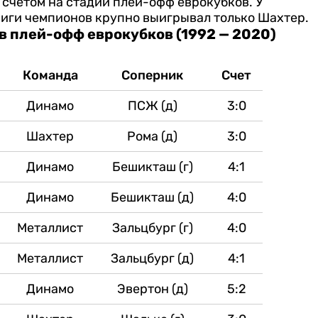
 счетом на стадии плей-офф еврокубков. У
 Лиги чемпионов крупно выигрывал только Шахтер.
в плей-офф еврокубков (1992 — 2020)
Команда
Соперник
Счет
Динамо
ПСЖ (д)
3:0
Шахтер
Рома (д)
3:0
Динамо
Бешикташ (г)
4:1
Динамо
Бешикташ (д)
4:0
Металлист
Зальцбург (г)
4:0
Металлист
Зальцбург (д)
4:1
Динамо
Эвертон (д)
5:2