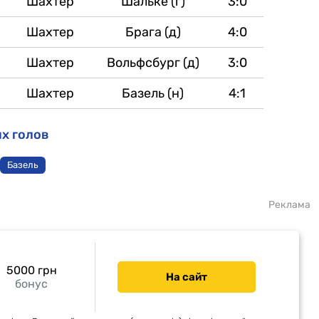
Шахтер
Шальке (г)
3:0
Шахтер
Брага (д)
4:0
Шахтер
Вольфсбург (д)
3:0
Шахтер
Базель (н)
4:1
х голов
Базель
Реклама
5000 грн
На сайт
бонус