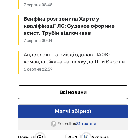
7 серпня 08:48
Бенфіка розгромила Хартс у
кваліфікації ЛЄ: Судаков оформив
асист, Трубін відпочивав
7 серпня 00:04
Андерлехт на виїзді здолав ПАОК:
команда Сікана на шляху до Ліги Європи
6 серпня 22:59
Всі новини
Матчі збірної
Friendlies
31 травня
Польща
Україна
0 : 2