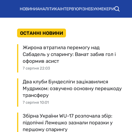
НОВИНИ
АНАЛІТИКА
ІНТЕРВ'Ю
РІЗНЕ
БУКМЕКЕРИ
ОСТАННІ НОВИНИ
Жирона втратила перемогу над
Сабадель у спарингу: Ванат забив гол і
оформив асист
7 серпня 22:03
Два клуби Бундесліги зацікавилися
Мудриком: озвучено основну перешкоду
трансферу
7 серпня 10:01
Збірна України WU-17 розпочала збір:
підопічні Лемешко зазнали поразки у
першому спарингу