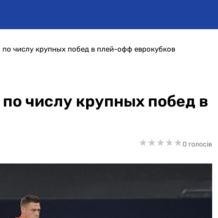
по числу крупных побед в плей-офф еврокубков
по числу крупных побед в
★
★
★
★
★
★
★
★
★
★
0 голосів