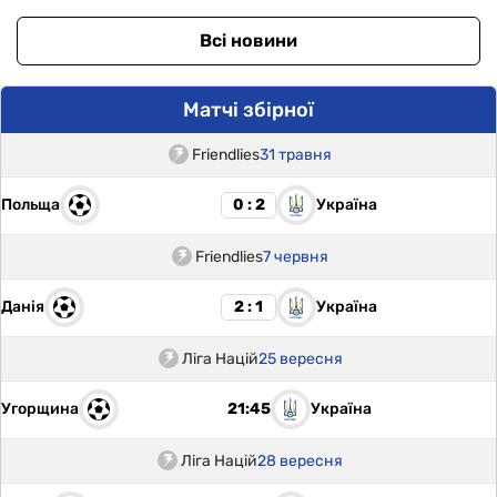
Всі новини
Матчі збірної
Friendlies
31 травня
Польща
Україна
0 : 2
Friendlies
7 червня
Данія
Україна
2 : 1
Ліга Націй
25 вересня
Угорщина
Україна
21:45
Ліга Націй
28 вересня