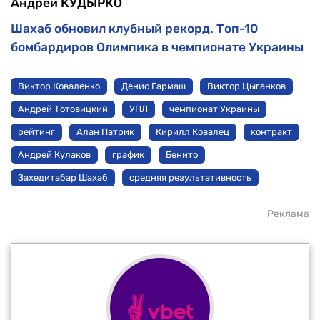
Андрей КУДЫРКО
Шахаб обновил клубный рекорд. Топ-10
бомбардиров Олимпика в чемпионате Украины
Виктор Коваленко
Денис Гармаш
Виктор Цыганков
Андрей Тотовицкий
УПЛ
чемпионат Украины
рейтинг
Алан Патрик
Кирилл Ковалец
контракт
Андрей Кулаков
график
Бенито
Захедитабар Шахаб
средняя результативность
Реклама