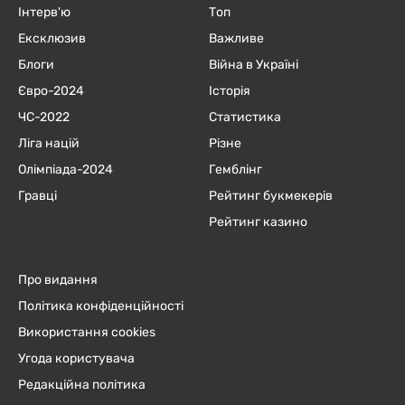
Інтерв'ю
Топ
Ексклюзив
Важливе
Блоги
Війна в Україні
Євро-2024
Історія
ЧC-2022
Статистика
Ліга націй
Різне
Олімпіада-2024
Гемблінг
Гравці
Рейтинг букмекерів
Рейтинг казино
Про видання
Політика конфіденційності
Використання cookies
Угода користувача
Редакційна політика