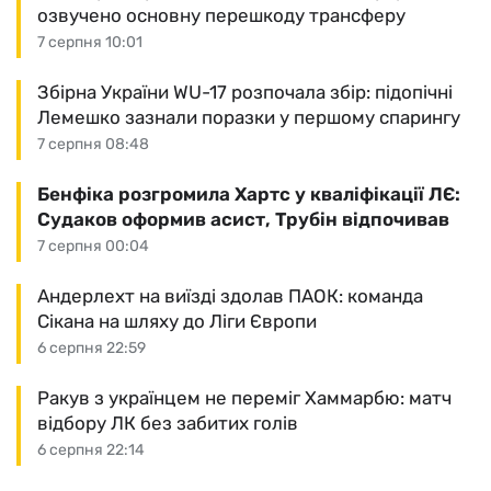
озвучено основну перешкоду трансферу
7 серпня 10:01
Збірна України WU-17 розпочала збір: підопічні
Лемешко зазнали поразки у першому спарингу
7 серпня 08:48
Бенфіка розгромила Хартс у кваліфікації ЛЄ:
Судаков оформив асист, Трубін відпочивав
7 серпня 00:04
Андерлехт на виїзді здолав ПАОК: команда
Сікана на шляху до Ліги Європи
6 серпня 22:59
Ракув з українцем не переміг Хаммарбю: матч
відбору ЛК без забитих голів
6 серпня 22:14