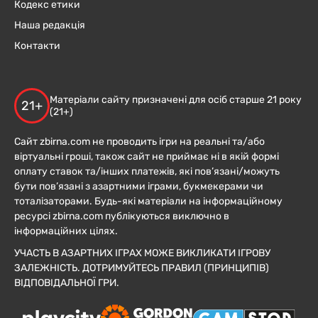
Кодекс етики
Наша редакція
Контакти
Матеріали сайту призначені для осіб старше 21 року
21+
(21+)
Сайт zbirna.com не проводить ігри на реальні та/або
віртуальні гроші, також сайт не приймає ні в якій формі
оплату ставок та/інших платежів, які пов’язані/можуть
бути пов’язані з азартними іграми, букмекерами чи
тоталізаторами. Будь-які матеріали на інформаційному
ресурсі zbirna.com публікуються виключно в
інформаційних цілях.
УЧАСТЬ В АЗАРТНИХ ІГРАХ МОЖЕ ВИКЛИКАТИ ІГРОВУ
ЗАЛЕЖНІСТЬ. ДОТРИМУЙТЕСЬ ПРАВИЛ (ПРИНЦИПІВ)
ВІДПОВІДАЛЬНОЇ ГРИ.