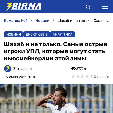
команда №1
новини
Шахаб и не только. Самые острые игроки УПЛ, которые могут стать ньюсмейкерами этой зимы
НОВИНИ
НОВИНИ
ЕКСКЛЮЗИВ
АНАЛІТИКА
АНАЛІТИКА
Шахаб и не только. Самые острые
игроки УПЛ, которые могут стать
ІНТЕРВ'Ю
ньюсмейкерами этой зимы
РІЗНЕ
Zbirna.com
27726
★
★
★
★
★
★
★
★
★
★
0 голосів
19 січня 2021, 17:15
БУКМЕКЕРИ