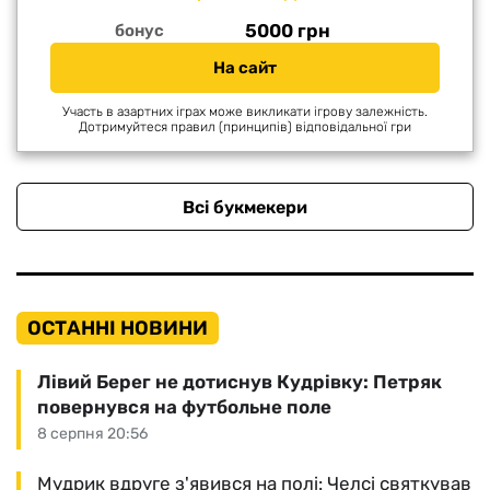
5000 грн
бонус
На сайт
Участь в азартних іграх може викликати ігрову залежність.
Дотримуйтеся правил (принципів) відповідальної гри
Всі букмекери
ОСТАННІ НОВИНИ
Лівий Берег не дотиснув Кудрівку: Петряк
повернувся на футбольне поле
8 серпня 20:56
Мудрик вдруге з'явився на полі: Челсі святкував