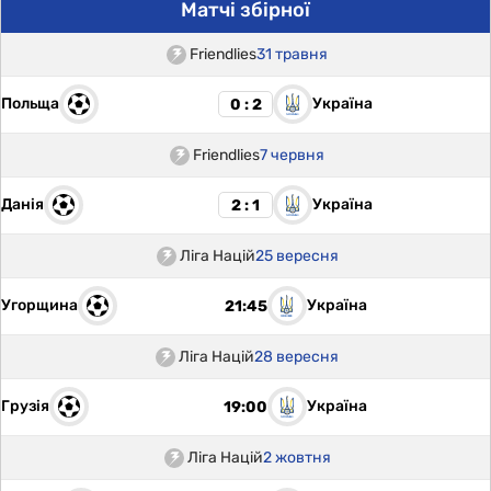
Матчі збірної
Friendlies
31 травня
Польща
Україна
0 : 2
Friendlies
7 червня
Данія
Україна
2 : 1
Ліга Націй
25 вересня
Угорщина
Україна
21:45
Ліга Націй
28 вересня
Грузія
Україна
19:00
Ліга Націй
2 жовтня