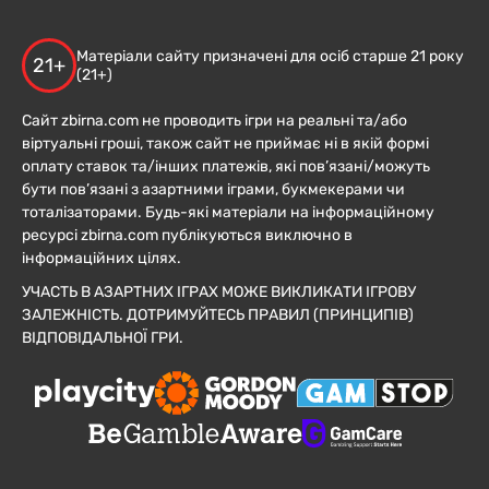
Матеріали сайту призначені для осіб старше 21 року
21+
(21+)
Сайт zbirna.com не проводить ігри на реальні та/або
віртуальні гроші, також сайт не приймає ні в якій формі
оплату ставок та/інших платежів, які пов’язані/можуть
бути пов’язані з азартними іграми, букмекерами чи
тоталізаторами. Будь-які матеріали на інформаційному
ресурсі zbirna.com публікуються виключно в
інформаційних цілях.
УЧАСТЬ В АЗАРТНИХ ІГРАХ МОЖЕ ВИКЛИКАТИ ІГРОВУ
ЗАЛЕЖНІСТЬ. ДОТРИМУЙТЕСЬ ПРАВИЛ (ПРИНЦИПІВ)
ВІДПОВІДАЛЬНОЇ ГРИ.