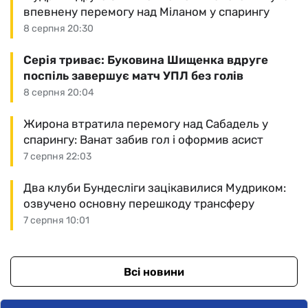
впевнену перемогу над Міланом у спарингу
8 серпня 20:30
Серія триває: Буковина Шищенка вдруге
поспіль завершує матч УПЛ без голів
8 серпня 20:04
Жирона втратила перемогу над Сабадель у
спарингу: Ванат забив гол і оформив асист
7 серпня 22:03
Два клуби Бундесліги зацікавилися Мудриком:
озвучено основну перешкоду трансферу
7 серпня 10:01
Всі новини