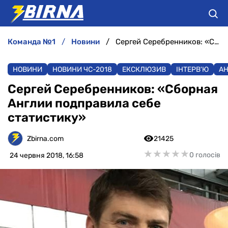
команда №1
новини
Сергей Серебренников: «Сборная Англии подправила себе статистику»
НОВИНИ
НОВИНИ
НОВИНИ ЧС-2018
ЕКСКЛЮЗИВ
ІНТЕРВ'Ю
АН
АНАЛІТИКА
Сергей Серебренников: «Сборная
Англии подправила себе
ІНТЕРВ'Ю
статистику»
РІЗНЕ
Zbirna.com
21425
★
★
★
★
★
★
★
★
★
★
0 голосів
24 червня 2018, 16:58
БУКМЕКЕРИ