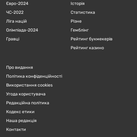
Євро-2024
Історія
ЧC-2022
Статистика
Ліга націй
Різне
Олімпіада-2024
Гемблінг
Гравці
Рейтинг букмекерів
Рейтинг казино
Про видання
Політика конфіденційності
Використання cookies
Угода користувача
Редакційна політика
Кодекс етики
Наша редакція
Контакти