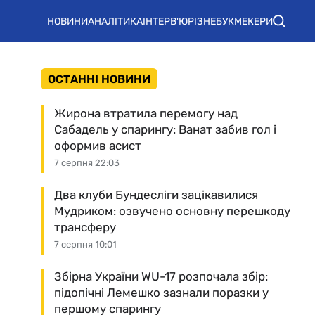
НОВИНИ
АНАЛІТИКА
ІНТЕРВ'Ю
РІЗНЕ
БУКМЕКЕРИ
ОСТАННІ НОВИНИ
Жирона втратила перемогу над
Сабадель у спарингу: Ванат забив гол і
оформив асист
7 серпня 22:03
Два клуби Бундесліги зацікавилися
Мудриком: озвучено основну перешкоду
трансферу
7 серпня 10:01
Збірна України WU-17 розпочала збір:
підопічні Лемешко зазнали поразки у
першому спарингу