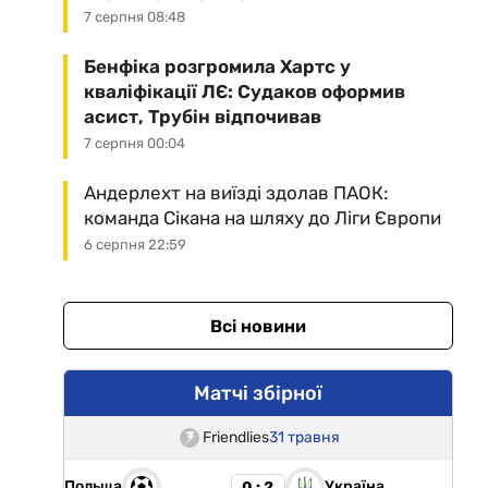
7 серпня 08:48
Бенфіка розгромила Хартс у
кваліфікації ЛЄ: Судаков оформив
асист, Трубін відпочивав
7 серпня 00:04
Андерлехт на виїзді здолав ПАОК:
команда Сікана на шляху до Ліги Європи
6 серпня 22:59
Всі новини
Матчі збірної
Friendlies
31 травня
Польща
Україна
0 : 2