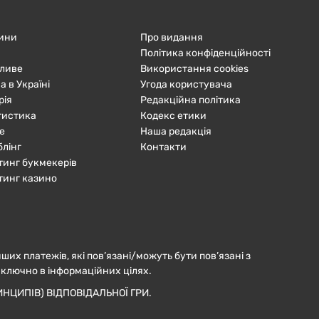
ини
Про видання
Політика конфіденційності
ливе
Використання cookies
а в Україні
Угода користувача
рія
Редакційна політика
тистика
Кодекс етики
е
Наша редакція
блінг
Контакти
тинг букмекерів
тинг казино
нших платежів, які пов’язані/можуть бути пов’язані з
иключно в інформаційних цілях.
НЦИПІВ) ВІДПОВІДАЛЬНОЇ ГРИ.