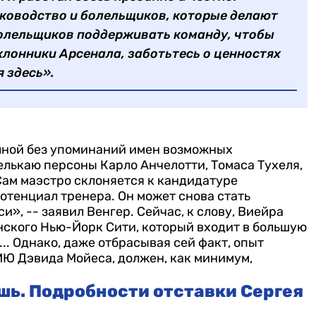
уководство и болельщиков, которые делают
олельщиков поддерживать команду, чтобы
лонники Арсенала, заботьтесь о ценностях
я здесь».
олной без упоминаний имен возможных
елькаю персоны Карло Анчелотти, Томаса Тухеля,
ам маэстро склоняется к кандидатуре
отенциал тренера. Он может снова стать
си», -- заявил Венгер.
Сейчас, к слову, Виейра
анского Нью-Йорк Сити, который входит в большую
..
Однако, даже отбрасывая сей факт, опыт
МЮ Дэвида Мойеса, должен, как минимум,
ь. Подробности отставки Сергея