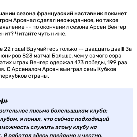
чании сезона французский наставник покинет
тром Арсенал сделал неожиданное, но такое
аявление -- по окончании сезона Арсен Венгер
енит? Читайте чуть ниже.
2 года! Вдумайтесь только -- двадцать два!!! За
нониров 823 матча! Больше, чем у самого сэра
этих играх Венгер одержал 473 победы, 199 раз
ия. С Арсеналом Арсен выиграл семь Кубков
уперкубков страны.
!»
нзительное письмо болельщикам клуба:
лубом, я понял, что сейчас подходящий
озможность служить этому клубу на
 Я работал здесь преданно и честно.