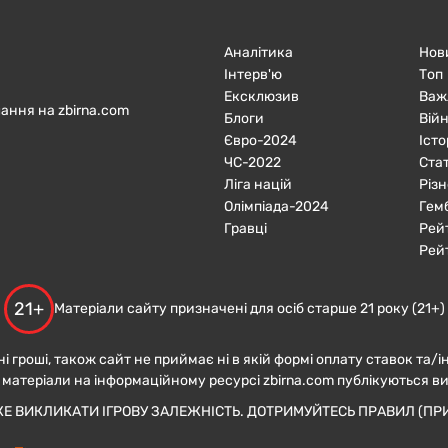
Аналітика
Нов
Інтерв'ю
Топ
Ексклюзив
Важ
ання на zbirna.com
Блоги
Війн
Євро-2024
Істо
ЧC-2022
Ста
Ліга націй
Різн
Олімпіада-2024
Гем
Гравці
Рей
Рей
21+
Матеріали сайту призначені для осіб старше 21 року (21+)
ні гроші, також сайт не приймає ні в якій формі оплату ставок та/і
 матеріали на інформаційному ресурсі zbirna.com публікуються в
ЖЕ ВИКЛИКАТИ ІГРОВУ ЗАЛЕЖНІСТЬ. ДОТРИМУЙТЕСЬ ПРАВИЛ (ПРИ