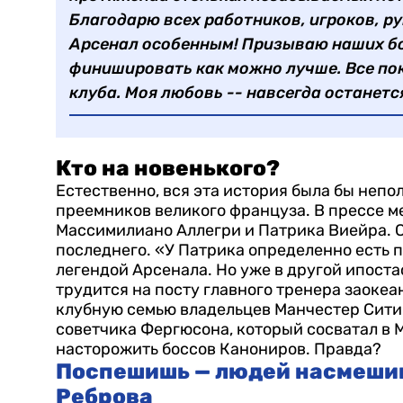
Благодарю всех работников, игроков, р
Арсенал особенным! Призываю наших б
финишировать как можно лучше. Все пок
клуба. Моя любовь -- навсегда останетс
Кто на новенького?
Естественно, вся эта история была бы неп
преемников великого француза. В прессе м
Массимилиано Аллегри и Патрика Виейра. С
последнего. «У Патрика определенно есть п
легендой Арсенала. Но уже в другой ипоста
трудится на посту главного тренера заоке
клубную семью владельцев Манчестер Сити.
советчика Фергюсона, который сосватал в 
насторожить боссов Канониров. Правда?
Поспешишь — людей насмешиш
Реброва