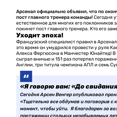
Арсенал официально объявил, что по окон
пост главного тренера команды!
Сегодня у
естественное для многих его поклонников з
покинет пост главного тренера. Кто его зам
Уходит эпоха!
Французский специалист правил в Арсенале 2
это время он умудрился провести у руля Ка
Алекса Фергюсона в Манчестер Юнайтед! В 
сыграл вничью и 151 раз потерпел поражен
Англии, три титула чемпиона АПЛ и семь С
«Я говорю вам: «До свидания
Сегодня Арсен Венгер опубликовал про
«Тщательно все обдумав и поговорив с к
момент, чтобы уйти. Я благодарен за в
протяжении стольких незабываемых лет.