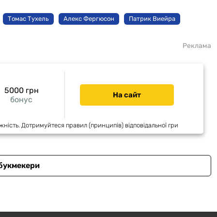
Томас Тухель
Алекс Фергюсон
Патрик Виейра
Реклама
5000 грн
На сайт
бонус
жність. Дотримуйтеся правил (принципів) відповідальної гри
 букмекери