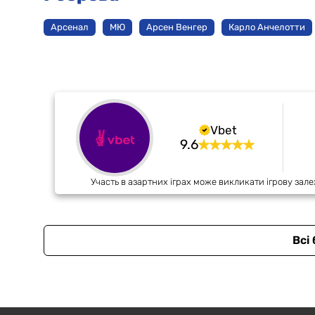
Арсенал
МЮ
Арсен Венгер
Карло Анчелотти
Vbet
9.6
Участь в азартних іграх може викликати ігрову зале
Всі