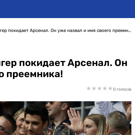
Официально. Арсен Венгер покидает Арсенал. Он уже назвал и имя своего преемника!
гер покидает Арсенал. Он
о преемника!
★
★
★
★
★
★
★
★
★
★
0 голосів