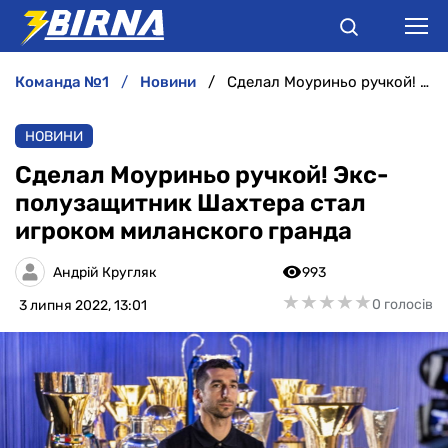
команда №1
новини
Сделал Моуриньо ручкой! Экс-полузащитник Шахтера стал игроком миланского гранда
НОВИНИ
НОВИНИ
АНАЛІТИКА
Сделал Моуриньо ручкой! Экс-
полузащитник Шахтера стал
ІНТЕРВ'Ю
игроком миланского гранда
РІЗНЕ
Андрій Кругляк
993
★
★
★
★
★
★
★
★
★
★
0 голосів
3 липня 2022, 13:01
БУКМЕКЕРИ