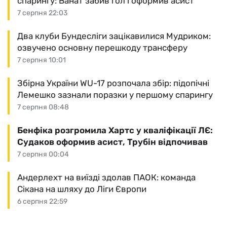
спарингу: Ванат забив гол і оформив асист
7 серпня 22:03
Два клуби Бундесліги зацікавилися Мудриком:
озвучено основну перешкоду трансферу
7 серпня 10:01
Збірна України WU-17 розпочала збір: підопічні
Лемешко зазнали поразки у першому спарингу
7 серпня 08:48
Бенфіка розгромила Хартс у кваліфікації ЛЄ:
Судаков оформив асист, Трубін відпочивав
7 серпня 00:04
Андерлехт на виїзді здолав ПАОК: команда
Сікана на шляху до Ліги Європи
6 серпня 22:59