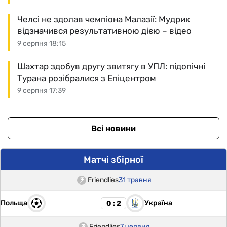
Челсі не здолав чемпіона Малазії: Мудрик
відзначився результативною дією – відео
9 серпня 18:15
Шахтар здобув другу звитягу в УПЛ: підопічні
Турана розібралися з Епіцентром
9 серпня 17:39
Всі новини
Матчі збірної
Friendlies
31 травня
Польща
Україна
0 : 2
Friendlies
7 червня