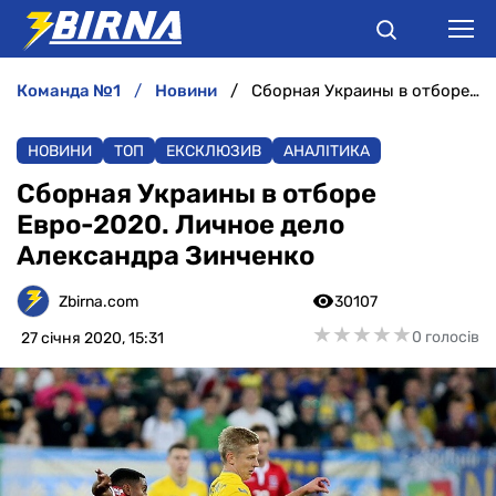
команда №1
новини
Сборная Украины в отборе Евро-2020. Личное дело Александра Зинченко
НОВИНИ
НОВИНИ
ТОП
ЕКСКЛЮЗИВ
АНАЛІТИКА
АНАЛІТИКА
Сборная Украины в отборе
Евро-2020. Личное дело
ІНТЕРВ'Ю
Александра Зинченко
РІЗНЕ
Zbirna.com
30107
★
★
★
★
★
★
★
★
★
★
0 голосів
27 січня 2020, 15:31
БУКМЕКЕРИ