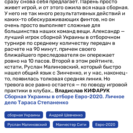
сразу снова себя предлагает. Парень просто
живет игрой, и от этого ожила вся наша сборная.
У него не так много результативных действий и
каких-то обескураживающих финтов, но он
очень просто выполняет сложные для
большинства наших команд вещи. Александр —
лучший игрок сборной Украины в отборочном
турнире по среднему количеству передач в
расчете на 90 минут, причем своего
ближайшего преследователя он опережает
ровно на 10 пасов. Второй в этом рейтинге,
кстати, Руслан Малиновский, который быстро
нашел общий язык с Зинченко, и у нас, наконец-
то, появилась толковая средняя линия. Но
тревога все равно остается — по поводу игровой
практики в клубах…
Владислав КИФАРУК
Сборная Украины в отборе Евро-2020. Личное
дело Тараса Степаненко
сборная Украины
Андрей Шевченко
Руслан Малиновский
Манчестер Сити
Евро-2020