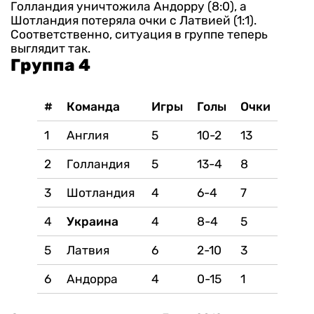
Голландия уничтожила Андорру (8:0), а
Шотландия потеряла очки с Латвией (1:1).
Соответственно, ситуация в группе теперь
выглядит так.
Группа 4
#
Команда
Игры
Голы
Очки
1
Англия
5
10-2
13
2
Голландия
5
13-4
8
3
Шотландия
4
6-4
7
4
Украина
4
8-4
5
5
Латвия
6
2-10
3
6
Андорра
4
0-15
1