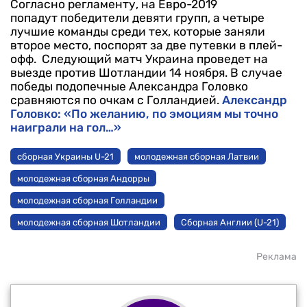
Согласно регламенту, на Евро-2019
попадут победители девяти групп, а четыре
лучшие команды среди тех, которые заняли
второе место, поспорят за две путевки в плей-
офф.
Следующий матч Украина проведет на
выезде против Шотландии 14 ноября. В случае
победы подопечные Александра Головко
сравняются по очкам с Голландией.
Александр
Головко: «По желанию, по эмоциям мы точно
наиграли на гол…»
сборная Украины U-21
молодежная сборная Латвии
молодежная сборная Андорры
молодежная сборная Голландии
молодежная сборная Шотландии
Сборная Англии (U-21)
Реклама