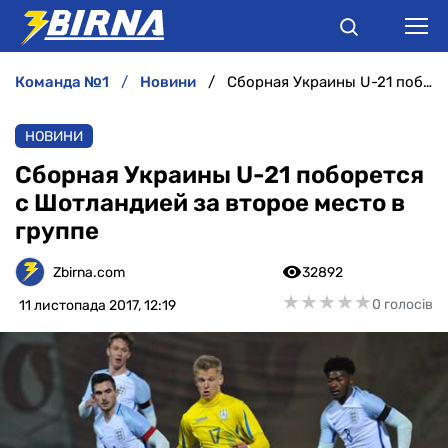
команда №1
новини
Сборная Украины U-21 поборется с Шотландией за второе место в группе
НОВИНИ
НОВИНИ
АНАЛІТИКА
Сборная Украины U-21 поборется
с Шотландией за второе место в
ІНТЕРВ'Ю
группе
РІЗНЕ
Zbirna.com
32892
★
★
★
★
★
★
★
★
★
★
0 голосів
11 листопада 2017, 12:19
БУКМЕКЕРИ