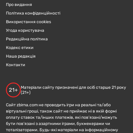
Про видання
Політика конфіденційності
Використання cookies
Угода користувача
Редакційна політика
Кодекс етики
Наша редакція
Контакти
Матеріали сайту призначені для осіб старше 21 року
21+
(21+)
Сайт zbirna.com не проводить ігри на реальні та/або
віртуальні гроші, також сайт не приймає ні в якій формі
оплату ставок та/інших платежів, які пов’язані/можуть
бути пов’язані з азартними іграми, букмекерами чи
тоталізаторами. Будь-які матеріали на інформаційному