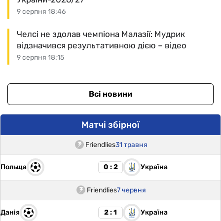
9 серпня 18:46
Челсі не здолав чемпіона Малазії: Мудрик
відзначився результативною дією – відео
9 серпня 18:15
Всі новини
Матчі збірної
Friendlies
31 травня
Польща
Україна
0 : 2
Friendlies
7 червня
Данія
Україна
2 : 1