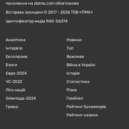
посилання на zbirna.com обов'язкове
Всі права захищені © 2017 - 2026 ТОВ «ПМХ»
Ідентифікатор медіа R40-06374
Аналітика
Новини
Інтерв'ю
Топ
Ексклюзив
Важливе
Блоги
Війна в Україні
Євро-2024
Історія
ЧC-2022
Статистика
Ліга націй
Різне
Олімпіада-2024
Гемблінг
Гравці
Рейтинг букмекерів
Рейтинг казино