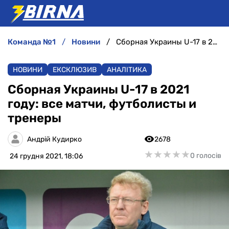
команда №1
новини
Сборная Украины U-17 в 2021 году: все матчи, футболисты и тренеры
НОВИНИ
НОВИНИ
ЕКСКЛЮЗИВ
АНАЛІТИКА
АНАЛІТИКА
Сборная Украины U-17 в 2021
году: все матчи, футболисты и
ІНТЕРВ'Ю
тренеры
РІЗНЕ
Андрій Кудирко
2678
★
★
★
★
★
★
★
★
★
★
0 голосів
24 грудня 2021, 18:06
БУКМЕКЕРИ