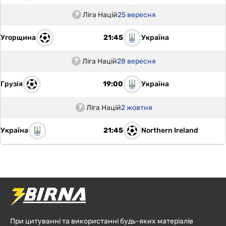
Ліга Націй
25 вересня
Угорщина
Україна
21:45
Ліга Націй
28 вересня
Грузія
Україна
19:00
Ліга Націй
2 жовтня
Україна
Northern Ireland
21:45
При цитуванні та використанні будь-яких матеріалів