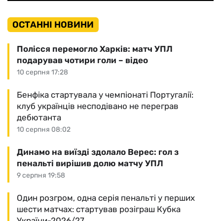
ОСТАННІ НОВИНИ
Полісся перемогло Харків: матч УПЛ
подарував чотири голи – відео
10 серпня 17:28
Бенфіка стартувала у чемпіонаті Португалії:
клуб українців несподівано не переграв
дебютанта
10 серпня 08:02
Динамо на виїзді здолало Верес: гол з
пенальті вирішив долю матчу УПЛ
9 серпня 19:58
Один розгром, одна серія пенальті у перших
шести матчах: стартував розіграш Кубка
України-2026/27